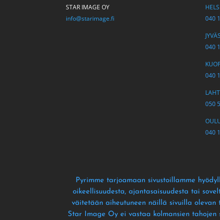
STAR IMAGE OY
HELSI
info@starimage.fi
040 
JYVÄS
040 
KUOPI
040 
LAHTI
050 
OULU 
040 
Pyrimme tarjoamaan sivustoillamme hyödyll
oikeellisuudesta
, ajantasaisuudesta tai sove
väitetään aiheutuneen näillä sivuilla olevan
Star Image Oy ei vastaa kolmansien tahojen siv