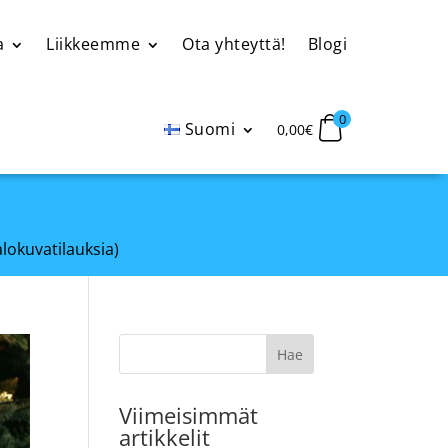
a
Liikkeemme
Ota yhteyttä!
Blogi
0
Suomi
0,00
€
alokuvatilauksia)
Viimeisimmät
artikkelit