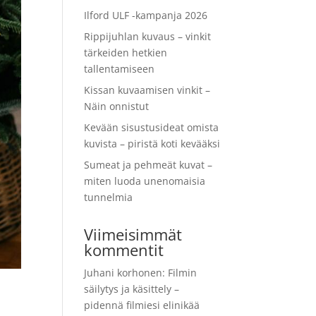
Ilford ULF -kampanja 2026
Rippijuhlan kuvaus – vinkit
tärkeiden hetkien
tallentamiseen
Kissan kuvaamisen vinkit –
Näin onnistut
Kevään sisustusideat omista
kuvista – piristä koti kevääksi
Sumeat ja pehmeät kuvat –
miten luoda unenomaisia
tunnelmia
Viimeisimmät
kommentit
Juhani korhonen
:
Filmin
säilytys ja käsittely –
pidennä filmiesi elinikää