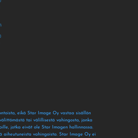
)
i
i
)
i
ontoista
, eikä Star Image Oy vastaa sisällön
littömästä tai välillisestä vahingosta
, jonka
ille
, jotka eivät ole Star Imagen hallinnassa
.
tä aiheutuneista vahingoista
. Star Image Oy ei