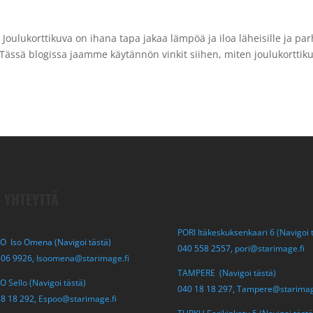
ut Joulukorttikuva on ihana tapa jakaa lämpöä ja iloa läheisille ja pa
. Tässä blogissa jaamme käytännön vinkit siihen, miten joulukorttik
 YHTEYTTÄ
PORI Itäkeskuksenkaari 6 (Navigoi 
O Iso Omena (Navigoi tästä)
040 558 2557,
pori@starimage.fi
306 9926,
Isoomena@starimage.fi
TAMPERE (Navigoi tästä)
 Sello (Navigoi tästä)
040 18 18 297,
Tampere@starimag
18 18 292,
Espoo@starimage.fi