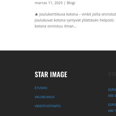
marras 11, 2025
|
Blogi
🎄 Joulukorttikuva kotona – vinkit joilla onnist
joulukuvat kotona syntyvät yllättävän helposti
kotona onnistuu ilman...
STAR IMAGE
OTA
ETUSIVU
ESPO
050 
VALOKUVAUS
ESPOO
VIDEOTUOTANTO
040 