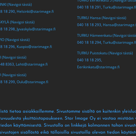
TURKU Eerikinkatu 5 (Navigoi tästä
NKI (Navigoi tästä)
040 18 18 291,
Turku@starimage.f
18 18 290,
Helsinki@starimage.fi
TURKU Hansa (Navigoi tästä)
KYLÄ (Navigoi tästä)
040 18 18 293,
Hansa@starimage.f
18 18 298,
Jyvaskyla@starimage.fi
TURKU Hämeenkatu (Navigoi tästä
O (Navigoi tästä)
040 18 18 294,
Turku@starimage.f
18 18 296,
Kuopio@starimage.fi
TURKU Puistokatu (Navigoi tästä)
 (Navigoi tästä)
040 18 18 295,
548 8363,
Lahti@starimage.fi
Eerikinkatu@starimage.fi
(Navigoi tästä)
18 18 299,
Oulu@starimage.fi
istä tietoa asiakkaillemme
. Sivustomme sisältö on kuitenkin yleislu
ltuvuudesta yksittäistapaukseen
. Star Image Oy ei vastaa mistään vä
 tiedon käyttämisestä
. Sivustolla on linkkejä kolmannen tahon sivusto
ustojen sisällöstä eikä tällaisilla sivustoilla olevan tiedon käytös