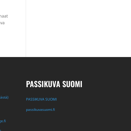
rhaat
uva
PASSIKUVA SUOMI
tästä)
PASSIKUVA SUOMI
passikuvasuomi.fi
e.fi