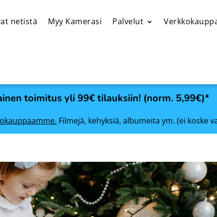
at netistä
Myy Kamerasi
Palvelut
Verkkokaupp
inen toimitus yli 99€ tilauksiin! (norm. 5,99€)*
rkkokauppaamme.
Filmejä, kehyksiä, albumeita ym. (ei koske v