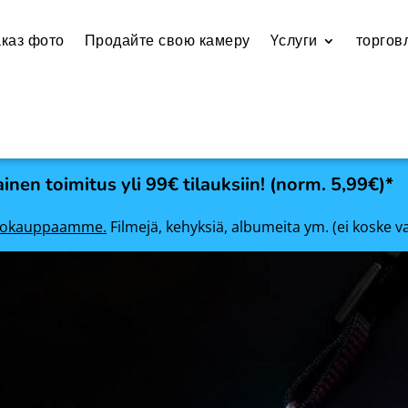
каз фото
Продайте свою камеру
Yслуги
торгов
inen toimitus yli 99€ tilauksiin! (norm. 5,99€)*
rkkokauppaamme.
Filmejä, kehyksiä, albumeita ym. (ei koske v