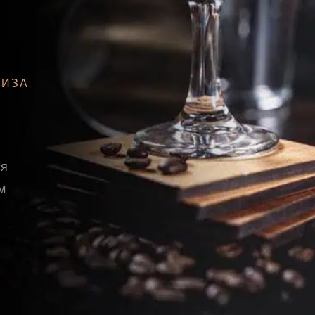
ТИЗА
ся
м