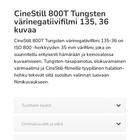
CineStill 800T Tungsten
värinegatiivifilmi 135, 36
kuvaa
CineStill 800T Tungsten värinegatiivifilmi 135-36 on
ISO 800 -herkkyyden 35 mm värifilmi, joka on
suunniteltu erityisesti hämärään ja keinovalossa
kuvaamiseen. Tungsten-tasapainotus, elokuvamainen
värimaailma ja CineStill-filmeille tyypillinen halation-
hehku tekevät siitä suositun valinnan luovaan
filmikuvaukseen.
Tuotteen tiedot
Ominaisuudet ja edut