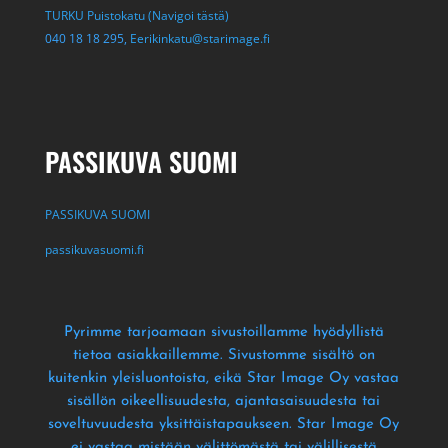
TURKU Puistokatu (Navigoi tästä)
040 18 18 295,
Eerikinkatu@starimage.fi
PASSIKUVA SUOMI
PASSIKUVA SUOMI
passikuvasuomi.fi
Pyrimme tarjoamaan sivustoillamme hyödyllistä
tietoa asiakkaillemme
. Sivustomme sisältö on
kuitenkin yleisluontoista
, eikä Star Image Oy vastaa
sisällön oikeellisuudesta
, ajantasaisuudesta tai
soveltuvuudesta yksittäistapaukseen
. Star Image Oy
ei vastaa mistään välittömästä tai välillisestä