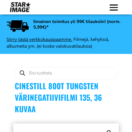
Ilmainen toimitus yli 99€ tilauksiin! (norm.
5,99€)*
Siirry tästä verkkokauppaamme.
Filmejä, kehyksiä,
albumeita ym. (ei koske valokuvatilauksia)
Products
search
CINESTILL 800T TUNGSTEN
VÄRINEGATIIVIFILMI 135, 36
KUVAA
Kodak EKTACOLOR PRO
 10
160 120, 5 kpl