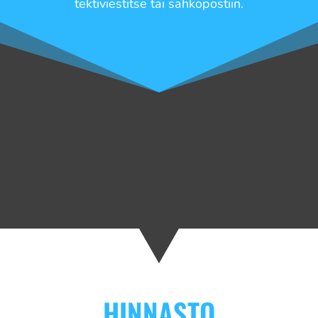
tektiviestitse tai sähköpostiin.
HINNASTO