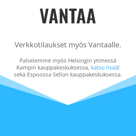
VANTAA
puu - 30 x 40 cm
LISÄÄ
5,99
€
+
LISÄÄ
Verkkotilaukset myös Vantaalle.
Palvelemme myös Helsingin ytimessä
Kampin kauppakeskuksessa,
katso lisää
!
sekä Espoossa Sellon kauppakeskuksessa.