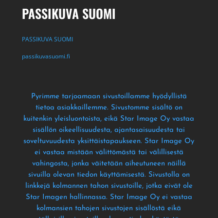
PASSIKUVA SUOMI
PASSIKUVA SUOMI
passikuvasuomi.fi
Pyrimme tarjoamaan sivustoillamme hyödyllistä
tietoa asiakkaillemme
. Sivustomme sisältö on
kuitenkin yleisluontoista
, eikä Star Image Oy vastaa
sisällön oikeellisuudesta
, ajantasaisuudesta tai
soveltuvuudesta yksittäistapaukseen
. Star Image Oy
ei vastaa mistään välittömästä tai välillisestä
vahingosta
, jonka väitetään aiheutuneen näillä
sivuilla olevan tiedon käyttämisestä
. Sivustolla on
linkkejä kolmannen tahon sivustoille
, jotka eivät ole
Star Imagen hallinnassa
. Star Image Oy ei vastaa
kolmansien tahojen sivustojen sisällöstä eikä