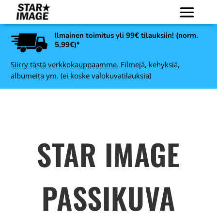
Ilmainen toimitus yli 99€ tilauksiin! (norm.
5,99€)*
Siirry tästä verkkokauppaamme.
Filmejä, kehyksiä,
albumeita ym. (ei koske valokuvatilauksia)
STAR IMAGE
PASSIKUVA
Art Link Nina
valokuvakehys, vaalea