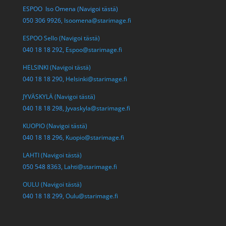
ESPOO Iso Omena (Navigoi tästä)
050 306 9926,
Isoomena@starimage.fi
ESPOO Sello (Navigoi tästä)
040 18 18 292,
Espoo@starimage.fi
HELSINKI (Navigoi tästä)
040 18 18 290,
Helsinki@starimage.fi
JYVÄSKYLÄ (Navigoi tästä)
040 18 18 298,
Jyvaskyla@starimage.fi
KUOPIO (Navigoi tästä)
040 18 18 296,
Kuopio@starimage.fi
LAHTI (Navigoi tästä)
050 548 8363,
Lahti@starimage.fi
OULU (Navigoi tästä)
040 18 18 299,
Oulu@starimage.fi