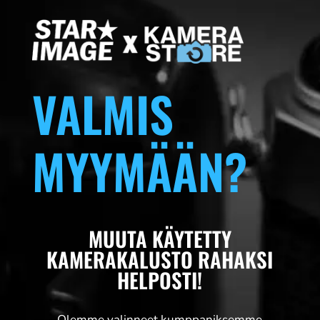
sininen, 200 kuvaa 10x15
9,99
€
LISÄÄ
+
LISÄÄ
VALMIS
MYYMÄÄN?
MUUTA KÄYTETTY
KAMERAKALUSTO RAHAKSI
HELPOSTI!
Olemme valinneet kumppaniksemme