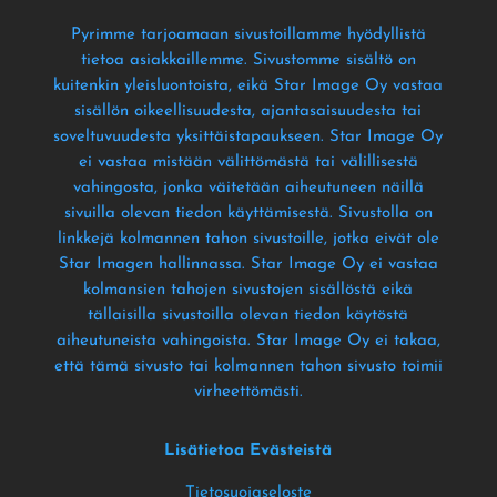
Pyrimme tarjoamaan sivustoillamme hyödyllistä
tietoa asiakkaillemme
. Sivustomme sisältö on
kuitenkin yleisluontoista
, eikä Star Image Oy vastaa
sisällön oikeellisuudesta
, ajantasaisuudesta tai
soveltuvuudesta yksittäistapaukseen
. Star Image Oy
ei vastaa mistään välittömästä tai välillisestä
vahingosta
, jonka väitetään aiheutuneen näillä
sivuilla olevan tiedon käyttämisestä
. Sivustolla on
linkkejä kolmannen tahon sivustoille
, jotka eivät ole
Star Imagen hallinnassa
. Star Image Oy ei vastaa
kolmansien tahojen sivustojen sisällöstä eikä
tällaisilla sivustoilla olevan tiedon käytöstä
aiheutuneista vahingoista
. Star Image Oy ei takaa
,
että tämä sivusto tai kolmannen tahon sivusto toimii
virheettömästi
.
Lisätietoa Evästeistä
Tietosuojaseloste