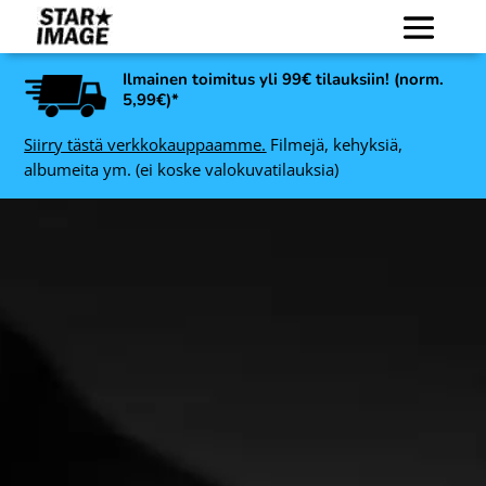
Ilmainen toimitus yli 99€ tilauksiin! (norm.
5,99€)*
Siirry tästä verkkokauppaamme.
Filmejä, kehyksiä,
albumeita ym. (ei koske valokuvatilauksia)
Eterna Super Albumi