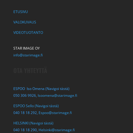
ETUSIVU
VALOKUVAUS
VIDEOTUOTANTO
STAR IMAGE OY
info@starimage.fi
OTA YHTEYTTÄ
ESPOO Iso Omena (Navigoi tästä)
050 306 9926,
Isoomena@starimage.fi
ESPOO Sello (Navigoi tästä)
040 18 18 292,
Espoo@starimage.fi
HELSINKI (Navigoi tästä)
040 18 18 290,
Helsinki@starimage.fi