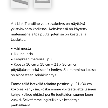
Art Link Trendline valokuvakehys on näyttävä
ykistyiskohta kodissasi. Kehyksessä on käytetty
materiaalina aitoa puuta, joten se on kestävä ja
laadukas.
• Väri musta
• Ikkuna lasia
• Kehyksen materiaali puu
• Koossa 10 cm x 15 cm – 21 x 30 cm on
pöytäjalusta sekä seinäkiinnitys. Suuremmissa koissa
on ainoastaan seinäkiinnitys
Emme tällä hetkellä toimitta postitse yli 21×30 cm
kokoisia kehyksiä, koska emme voi taata, että lasinen
kehys kulkee ehjänä perille tuotteiden suuren koon
vuoksi. Selvitämme logistiikka vaihtoehtoja
parhaillaan!