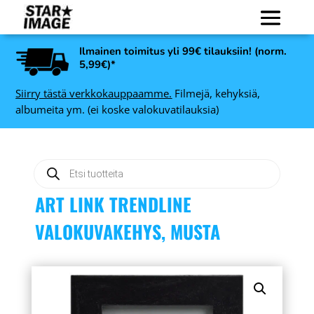
Ilmainen toimitus yli 99€ tilauksiin! (norm.
5,99€)*
Siirry tästä verkkokauppaamme.
Filmejä, kehyksiä,
albumeita ym. (ei koske valokuvatilauksia)
Products
search
ART LINK TRENDLINE
VALOKUVAKEHYS, MUSTA
Lexar SDXC Professional
SP 1066x UHS-I
ä