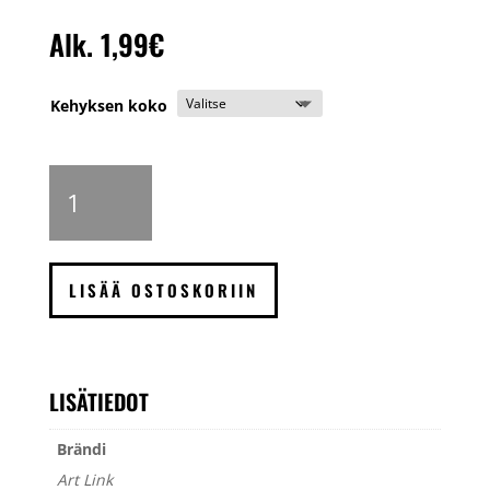
Alk.
1,99
€
Kehyksen koko
Art
Link
Trendline
valokuvakehys,
Musta
LISÄÄ OSTOSKORIIN
määrä
LISÄTIEDOT
Brändi
Art Link