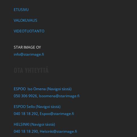
ETUSIVU
VALOKUVAUS
VIDEOTUOTANTO
STAR IMAGE OY
info@starimage.fi
OTA YHTEYTTÄ
ESPOO Iso Omena (Navigoi tästä)
050 306 9926,
Isoomena@starimage.fi
ESPOO Sello (Navigoi tästä)
040 18 18 292,
Espoo@starimage.fi
HELSINKI (Navigoi tästä)
040 18 18 290,
Helsinki@starimage.fi