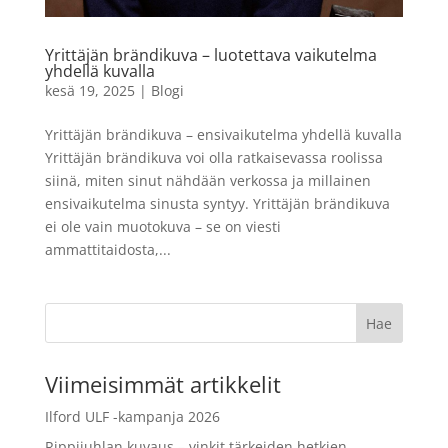
12,90
€
+
LISÄÄ
LISÄÄ
Yrittäjän brändikuva – luotettava vaikutelma
yhdellä kuvalla
kesä 19, 2025
|
Blogi
Yrittäjän brändikuva – ensivaikutelma yhdellä kuvalla
Yrittäjän brändikuva voi olla ratkaisevassa roolissa
siinä, miten sinut nähdään verkossa ja millainen
ensivaikutelma sinusta syntyy. Yrittäjän brändikuva
ei ole vain muotokuva – se on viesti
ammattitaidosta,...
Viimeisimmät artikkelit
Ilford ULF -kampanja 2026
Rippijuhlan kuvaus – vinkit tärkeiden hetkien