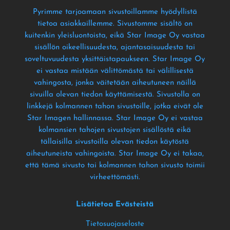
Pyrimme tarjoamaan sivustoillamme hyödyllistä
tietoa asiakkaillemme
. Sivustomme sisältö on
kuitenkin yleisluontoista
, eikä Star Image Oy vastaa
sisällön oikeellisuudesta
, ajantasaisuudesta tai
soveltuvuudesta yksittäistapaukseen
. Star Image Oy
ei vastaa mistään välittömästä tai välillisestä
vahingosta
, jonka väitetään aiheutuneen näillä
sivuilla olevan tiedon käyttämisestä
. Sivustolla on
linkkejä kolmannen tahon sivustoille
, jotka eivät ole
Star Imagen hallinnassa
. Star Image Oy ei vastaa
kolmansien tahojen sivustojen sisällöstä eikä
tällaisilla sivustoilla olevan tiedon käytöstä
aiheutuneista vahingoista
. Star Image Oy ei takaa
,
että tämä sivusto tai kolmannen tahon sivusto toimii
virheettömästi
.
Lisätietoa Evästeistä
Tietosuojaseloste