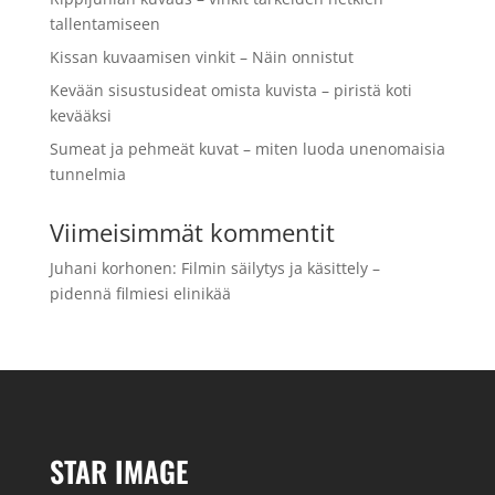
tallentamiseen
Kissan kuvaamisen vinkit – Näin onnistut
Kevään sisustusideat omista kuvista – piristä koti
kevääksi
Sumeat ja pehmeät kuvat – miten luoda unenomaisia
tunnelmia
Viimeisimmät kommentit
Juhani korhonen
:
Filmin säilytys ja käsittely –
pidennä filmiesi elinikää
STAR IMAGE