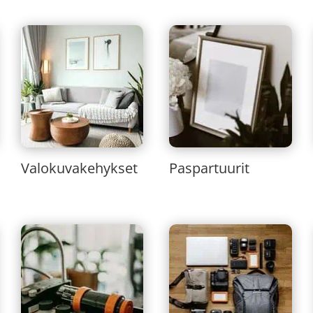
Valokuvakehykset
Paspartuurit