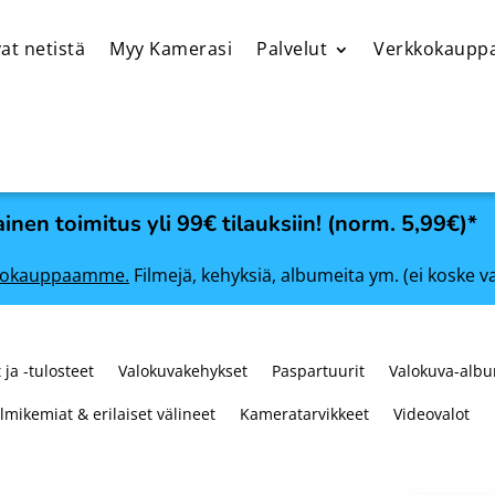
at netistä
Myy Kamerasi
Palvelut
Verkkokaupp
inen toimitus yli 99€ tilauksiin! (norm. 5,99€)*
rkkokauppaamme.
Filmejä, kehyksiä, albumeita ym. (ei koske v
 ja -tulosteet
Valokuvakehykset
Paspartuurit
Valokuva-albu
ilmikemiat & erilaiset välineet
Kameratarvikkeet
Videovalot