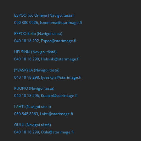
ESPOO Iso Omena (Navigoi tästä)
050 306 9926,
Isoomena@starimage.fi
ESPOO Sello (Navigoi tästä)
040 18 18 292,
Espoo@starimage.fi
HELSINKI (Navigoi tästä)
040 18 18 290,
Helsinki@starimage.fi
JYVÄSKYLÄ (Navigoi tästä)
040 18 18 298,
Jyvaskyla@starimage.fi
KUOPIO (Navigoi tästä)
040 18 18 296,
Kuopio@starimage.fi
LAHTI (Navigoi tästä)
050 548 8363,
Lahti@starimage.fi
OULU (Navigoi tästä)
040 18 18 299,
Oulu@starimage.fi