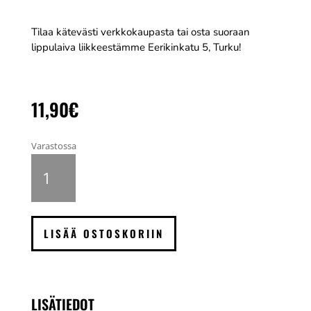
Tilaa kätevästi verkkokaupasta tai osta suoraan
lippulaiva liikkeestämme Eerikinkatu 5, Turku!
11,90
€
Varastossa
Fujifilm
Instax
Mini
Black
Frame
LISÄÄ OSTOSKORIIN
pikafilmi,
10
kuvaa
määrä
LISÄTIEDOT