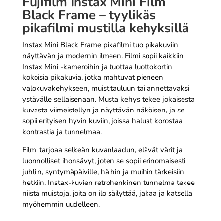
Fujifilm Instax Mini Film
Black Frame – tyylikäs
pikafilmi mustilla kehyksillä
Instax Mini Black Frame pikafilmi tuo pikakuviin
näyttävän ja modernin ilmeen. Filmi sopii kaikkiin
Instax Mini -kameroihin ja tuottaa luottokortin
kokoisia pikakuvia, jotka mahtuvat pieneen
valokuvakehykseen, muistitauluun tai annettavaksi
ystävälle sellaisenaan. Musta kehys tekee jokaisesta
kuvasta viimeistellyn ja näyttävän näköisen, ja se
sopii erityisen hyvin kuviin, joissa haluat korostaa
kontrastia ja tunnelmaa.
Filmi tarjoaa selkeän kuvanlaadun, elävät värit ja
luonnolliset ihonsävyt, joten se sopii erinomaisesti
juhliin, syntymäpäiville, häihin ja muihin tärkeisiin
hetkiin. Instax-kuvien retrohenkinen tunnelma tekee
niistä muistoja, joita on ilo säilyttää, jakaa ja katsella
myöhemmin uudelleen.