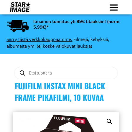
Ilmainen toimitus yli 99€ tilauksiin! (norm.
5,99€)*
Siirry tästä verkkokauppaamme.
Filmejä, kehyksiä,
albumeita ym. (ei koske valokuvatilauksia)
Products
search
FUJIFILM INSTAX MINI BLACK
FRAME PIKAFILMI, 10 KUVAA
Art Link Kaspar
 10