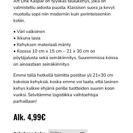
Art Link Kaspar on tyylikäs taulukehys, joka on
valmistettu aidosta puusta. Klassisen suora ja kevyt
muotoilu sopii niin moderniin kuin perinteiseenkin
kotiin.
• Väri valkoinen
• Ikkuna lasia
• Kehyksen materiaali mänty
• Koossa 10 cm x 15 cm – 21 x 30 cm on
pöytäjalusta sekä seinäkiinnitys. Suuremmissa koissa
on ainoastaan seinäkiinnitys
Emme tällä hetkellä toimitta postitse yli 21×30 cm
kokoisia kehyksiä, koska emme voi taata, että lasinen
kehys kulkee ehjänä perille tuotteiden suuren koon
vuoksi. Selvitämme logistiikka vaihtoehtoja
parhaillaan!
Alk.
4,99
€