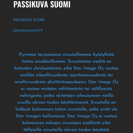
PASSIKUVA SUOMI
PASSIKUVA SUOMI
passikuvasuomi.fi
Pyrimme tarjoamaan sivustoillamme hyödyllistä
tietoa asiakkaillemme
. Sivustomme sisältö on
kuitenkin yleisluontoista
, eikä Star Image Oy vastaa
sisällön oikeellisuudesta
, ajantasaisuudesta tai
soveltuvuudesta yksittäistapaukseen
. Star Image Oy
ei vastaa mistään välittömästä tai välillisestä
vahingosta
, jonka väitetään aiheutuneen näillä
sivuilla olevan tiedon käyttämisestä
. Sivustolla on
linkkejä kolmannen tahon sivustoille
, jotka eivät ole
Star Imagen hallinnassa
. Star Image Oy ei vastaa
kolmansien tahojen sivustojen sisällöstä eikä
tällaisilla sivustoilla olevan tiedon käytöstä