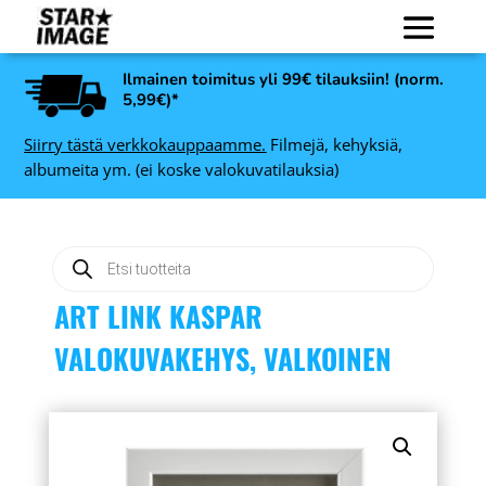
Ilmainen toimitus yli 99€ tilauksiin! (norm.
5,99€)*
Siirry tästä verkkokauppaamme.
Filmejä, kehyksiä,
albumeita ym. (ei koske valokuvatilauksia)
Products
search
ART LINK KASPAR
VALOKUVAKEHYS, VALKOINEN
Nedis HDMI - HDMI