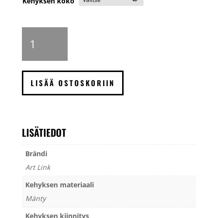
Kehyksen koko
Art
Link
Kaspar
valokuvakehys,
valkoinen
LISÄÄ OSTOSKORIIN
määrä
LISÄTIEDOT
Brändi
Art Link
Kehyksen materiaali
Mänty
Kehyksen kiinnitys