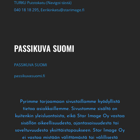
TURKU Puistokatu (Navigoi tästä)
040 18 18 295,
Eerikinkatu@starimage.fi
PASSIKUVA SUOMI
PASSIKUVA SUOMI
passikuvasuomi.fi
Pyrimme tarjoamaan sivustoillamme hyödyllistä
tietoa asiakkaillemme
. Sivustomme sisältö on
kuitenkin yleisluontoista
, eikä Star Image Oy vastaa
sisällön oikeellisuudesta
, ajantasaisuudesta tai
soveltuvuudesta yksittäistapaukseen
. Star Image Oy
ei vastaa mistään välittömästä tai välillisestä