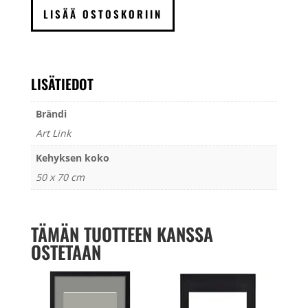
cm,
LISÄÄ OSTOSKORIIN
valkoinen
määrä
LISÄTIEDOT
Brändi
Art Link
Kehyksen koko
50 x 70 cm
TÄMÄN TUOTTEEN KANSSA
OSTETAAN