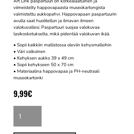
Art Link paspartuuri on korkealaatuinen ja
viimeistelty happovapaasta museokartongista
valmistettu aukkopahvi. Happovapaan paspartuurin
avulla saat huolitellun ja ilmavan ilmeen
valokuvallesi. Paspartuuri suojaa valokuvaa
lasikosketukselta, mikä pidentää valokuvan ikää.
• Sopii kaikkiin mallistossa oleviin kehysmalleihin
• Väri valkoinen
• Kehyksen aukko 39 x 49 cm
• Sopii kehykseen 50 x 70 cm
• Materiaalina happovapaa ja PH-neutraali
museokartonki
9,99
€
Paspartuuri
50
x
70