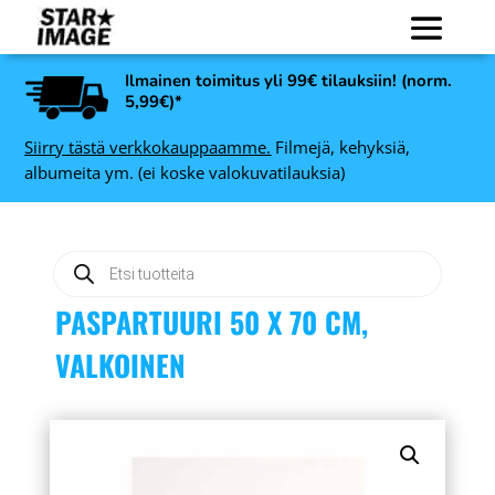
Ilmainen toimitus yli 99€ tilauksiin! (norm.
5,99€)*
Siirry tästä verkkokauppaamme.
Filmejä, kehyksiä,
albumeita ym. (ei koske valokuvatilauksia)
Products
search
PASPARTUURI 50 X 70 CM,
VALKOINEN
NiSi Filter ND-Vario 1-5
n