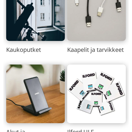
Kaukoputket
Kaapelit ja tarvikkeet
Akut ja
Ilford ULF