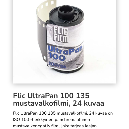
- 21 x 30 cm
SÄÄ
14,90
€
+
LISÄÄ
Flic UltraPan 100 135
mustavalkofilmi, 24 kuvaa
Flic UltraPan 100 135 mustavalkofilmi, 24 kuvaa on
ISO 100 -herkkyinen panchromaattinen
mustavalkonegatiivifilmi, joka tarjoaa laajan