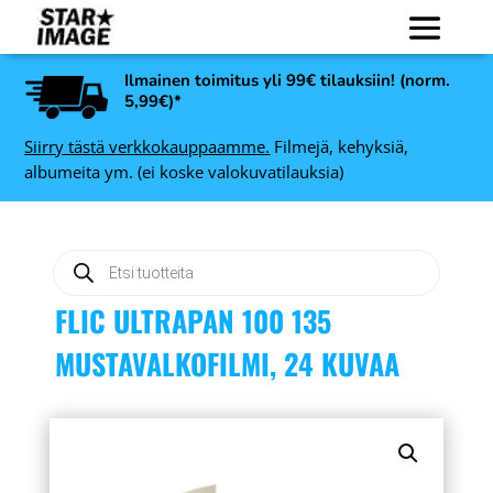
Ilmainen toimitus yli 99€ tilauksiin! (norm.
5,99€)*
Siirry tästä verkkokauppaamme.
Filmejä, kehyksiä,
albumeita ym. (ei koske valokuvatilauksia)
Products
search
FLIC ULTRAPAN 100 135
MUSTAVALKOFILMI, 24 KUVAA
Art Link Ruby
valokuvakehys, punainen