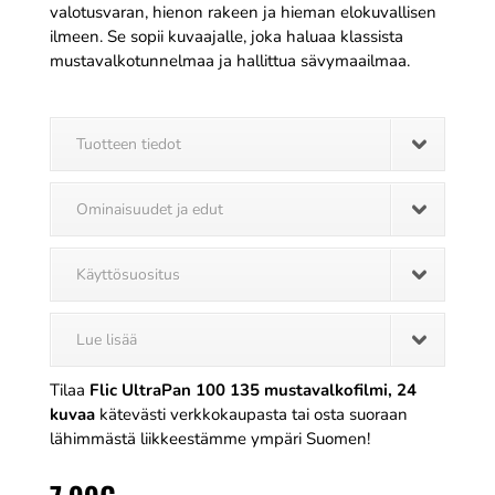
valotusvaran, hienon rakeen ja hieman elokuvallisen
ilmeen. Se sopii kuvaajalle, joka haluaa klassista
mustavalkotunnelmaa ja hallittua sävymaailmaa.
Tuotteen tiedot
Ominaisuudet ja edut
Käyttösuositus
Lue lisää
Tilaa
Flic UltraPan 100 135 mustavalkofilmi, 24
kuvaa
kätevästi verkkokaupasta tai osta suoraan
lähimmästä liikkeestämme ympäri Suomen!