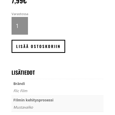
7,99
€
Varastossa
Flic
UltraPan
100
135
mustavalkofilmi,
LISÄÄ OSTOSKORIIN
24
kuvaa
määrä
LISÄTIEDOT
Brändi
Flic Film
FIlmin kehitysprosessi
Mustavalko