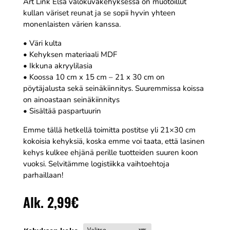
Art Link Elsa valokuvakehyksessä on muotoillut
kullan väriset reunat ja se sopii hyvin yhteen
monenlaisten värien kanssa.
• Väri kulta
• Kehyksen materiaali MDF
• Ikkuna akryylilasia
• Koossa 10 cm x 15 cm – 21 x 30 cm on
pöytäjalusta sekä seinäkiinnitys. Suuremmissa koissa
on ainoastaan seinäkiinnitys
• Sisältää paspartuurin
Emme tällä hetkellä toimitta postitse yli 21×30 cm
kokoisia kehyksiä, koska emme voi taata, että lasinen
kehys kulkee ehjänä perille tuotteiden suuren koon
vuoksi. Selvitämme logistiikka vaihtoehtoja
parhaillaan!
Alk.
2,99
€