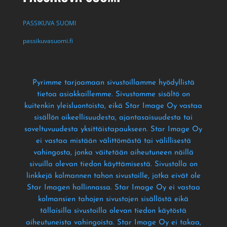
PASSIKUVA SUOMI
passikuvasuomi.fi
Pyrimme tarjoamaan sivustoillamme hyödyllistä
tietoa asiakkaillemme
. Sivustomme sisältö on
kuitenkin yleisluontoista
, eikä Star Image Oy vastaa
sisällön oikeellisuudesta
, ajantasaisuudesta tai
soveltuvuudesta yksittäistapaukseen
. Star Image Oy
ei vastaa mistään välittömästä tai välillisestä
vahingosta
, jonka väitetään aiheutuneen näillä
sivuilla olevan tiedon käyttämisestä
. Sivustolla on
linkkejä kolmannen tahon sivustoille
, jotka eivät ole
Star Imagen hallinnassa
. Star Image Oy ei vastaa
kolmansien tahojen sivustojen sisällöstä eikä
tällaisilla sivustoilla olevan tiedon käytöstä
aiheutuneista vahingoista
. Star Image Oy ei takaa
,