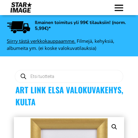
Ilmainen toimitus yli 99€ tilauksiin! (norm.
5,99€)*
Siirry tästä verkkokauppaamme.
Filmejä, kehyksiä,
albumeita ym. (ei koske valokuvatilauksia)
Products
search
ART LINK ELSA VALOKUVAKEHYS,
KULTA
Revolog LAZER 400 135,
 10