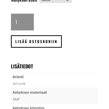
Kehyksen koko
Art
Link
Elsa
valokuvakehys,
kulta
LISÄÄ OSTOSKORIIN
määrä
LISÄTIEDOT
Brändi
Art Link
Kehyksen materiaali
Mdf
Kehyksen kiinnitys