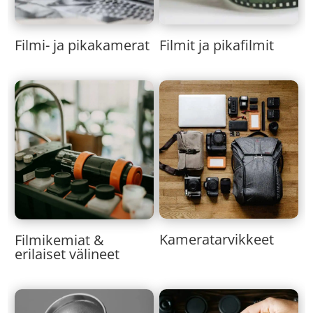
Filmi- ja pikakamerat
Filmit ja pikafilmit
Kameratarvikkeet
Filmikemiat &
erilaiset välineet