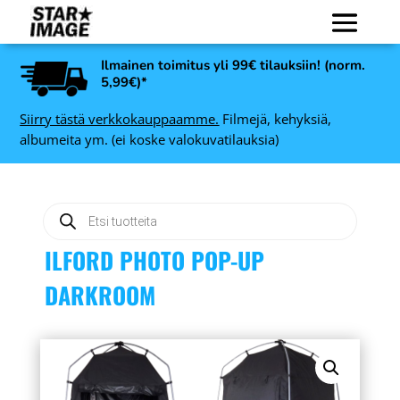
Ilmainen toimitus yli 99€ tilauksiin! (norm.
5,99€)*
Siirry tästä verkkokauppaamme.
Filmejä, kehyksiä,
albumeita ym. (ei koske valokuvatilauksia)
Products
search
ILFORD PHOTO POP-UP
DARKROOM
ull-
Art Link Ruby
ht