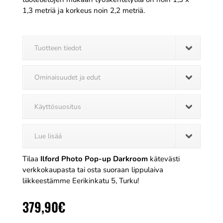
1,3 metriä ja korkeus noin 2,2 metriä.
Tuotteen tiedot
Ominaisuudet ja edut
Käyttösuositus
Lue lisää
Tilaa
Ilford Photo Pop-up Darkroom
kätevästi
verkkokaupasta tai osta suoraan lippulaiva
liikkeestämme Eerikinkatu 5, Turku!
379,90
€