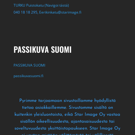
TURKU Puistokatu (Navigoi tästä)
040 18 18 295,
Eerikinkatu@starimage.fi
PASSIKUVA SUOMI
PASSIKUVA SUOMI
passikuvasuomi.fi
Pyrimme tarjoamaan sivustoillamme hyödyllistä
tietoa asiakkaillemme
. Sivustomme sisältö on
kuitenkin yleisluontoista
, eikä Star Image Oy vastaa
sisällön oikeellisuudesta
, ajantasaisuudesta tai
soveltuvuudesta yksittäistapaukseen
. Star Image Oy