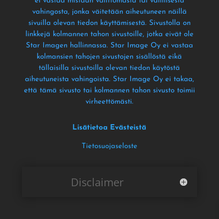
ei vastaa mistään välittömästä tai välillisestä
vahingosta
, jonka väitetään aiheutuneen näillä
sivuilla olevan tiedon käyttämisestä
. Sivustolla on
linkkejä kolmannen tahon sivustoille
, jotka eivät ole
Star Imagen hallinnassa
. Star Image Oy ei vastaa
kolmansien tahojen sivustojen sisällöstä eikä
tällaisilla sivustoilla olevan tiedon käytöstä
aiheutuneista vahingoista
. Star Image Oy ei takaa
,
että tämä sivusto tai kolmannen tahon sivusto toimii
virheettömästi
.
Lisätietoa Evästeistä
Tietosuojaseloste
Disclaimer