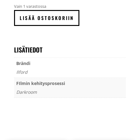
Vain 1 varastossa
Ilford
LISÄÄ OSTOSKORIIN
Photo
Pop-
up
Darkroom
LISÄTIEDOT
määrä
Brändi
Ilford
FIlmin kehitysprosessi
Darkroom