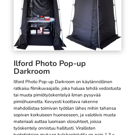
valokuvakehys, punainen
14,90
€
Tällä
+
LISÄÄ
SÄÄ
tuottee
on
useam
muunn
Voit
tehdä
valinn
Ilford Photo Pop-up
tuotte
Darkroom
sivulla
Ilford Photo Pop-up Darkroom on käytännöllinen
ratkaisu filmikuvaajalle, joka haluaa tehdä vedostusta
tai muuta pimiötyöskentelyä ilman pysyvää
pimiöhuonetta. Kevyesti koottava rakenne
mahdollistaa toimivan työtilan lähes mihin tahansa
sopivan korkuiseen huoneeseen, ja valotiivis musta
materiaali auttaa luomaan olosuhteet, joissa
työskentely onnistuu hallitusti. Virallisten
tuotetietojen mukaan työskentelytila on noin 1,3 x