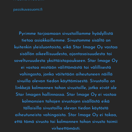
passikuvasuomi.fi
Pyrimme tarjoamaan sivustoillamme hyödyllistä
tietoa asiakkaillemme
. Sivustomme sisältö on
kuitenkin yleisluontoista
, eikä Star Image Oy vastaa
sisällön oikeellisuudesta
, ajantasaisuudesta tai
soveltuvuudesta yksittäistapaukseen
. Star Image Oy
ei vastaa mistään välittömästä tai välillisestä
vahingosta
, jonka väitetään aiheutuneen näillä
sivuilla olevan tiedon käyttämisestä
. Sivustolla on
linkkejä kolmannen tahon sivustoille
, jotka eivät ole
Star Imagen hallinnassa
. Star Image Oy ei vastaa
kolmansien tahojen sivustojen sisällöstä eikä
tällaisilla sivustoilla olevan tiedon käytöstä
aiheutuneista vahingoista
. Star Image Oy ei takaa
,
että tämä sivusto tai kolmannen tahon sivusto toimii
virheettömästi
.