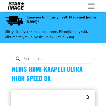
Ilmainen toimitus yli 99€ tilauksiin! (norm.
5,99€)*
Siirry tästä verkkokauppaamme.
Filmejä, kehyksiä,
albumeita ym. (ei koske valokuvatilauksia)
Products
search
NEDIS HDMI-KAAPELI ULTRA
HIGH SPEED 8K
dubblefilm APOLLO 120,