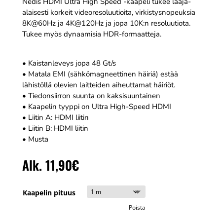
Nedis HDMI Ultra High Speed -kaapeli tukee laaja-
alaisesti korkeit videoresoluutioita, virkistysnopeuksia
8K@60Hz ja 4K@120Hz ja jopa 10K:n resoluutiota.
Tukee myös dynaamisia HDR-formaatteja.
• Kaistanleveys jopa 48 Gt/s
• Matala EMI (sähkömagneettinen häiriä) estää
lähistöllä olevien laitteiden aiheuttamat häiriöt.
• Tiedonsiirron suunta on kaksisuuntainen
• Kaapelin tyyppi on Ultra High-Speed HDMI
• Liitin A: HDMI liitin
• Liitin B: HDMI liitin
• Musta
Alk.
11,90
€
Kaapelin pituus
Poista