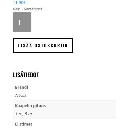
11,90
€
Vain 3 varastossa
Nedis
HDMI-
kaapeli
Ultra
High
LISÄÄ OSTOSKORIIN
Speed
8K
määrä
LISÄTIEDOT
Brändi
Nedis
Kaapelin pituus
1 m, 5 m
Liittimet