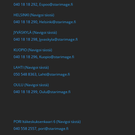
040 18 18 292,
Espoo@starimage.fi
HELSINKI (Navigoi tästä)
040 18 18 290,
Helsinki@starimage.fi
JYVÄSKYLÄ (Navigoi tästä)
040 18 18 298,
Jyvaskyla@starimage.fi
KUOPIO (Navigoi tästä)
040 18 18 296,
Kuopio@starimage.fi
LAHTI (Navigoi tästä)
050 548 8363,
Lahti@starimage.fi
OULU (Navigoi tästä)
040 18 18 299,
Oulu@starimage.fi
PORI Itäkeskuksenkaari 6 (Navigoi tästä)
040 558 2557,
pori@starimage.fi