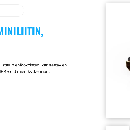
INILIITIN,
istaa pienikokoisten, kannettavien
 MP4-soittimien kytkennän.