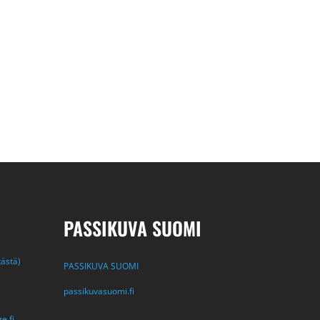
PASSIKUVA SUOMI
tästä)
PASSIKUVA SUOMI
passikuvasuomi.fi
e.fi