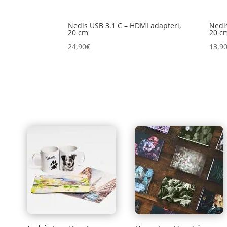
Nedis USB 3.1 C – HDMI adapteri,
Nedis
20 cm
20 c
24,90
€
13,9