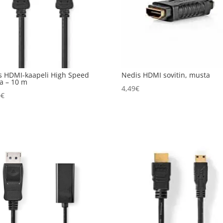
s HDMI-kaapeli High Speed
Nedis HDMI sovitin, musta
a – 10 m
4,49
€
0
€