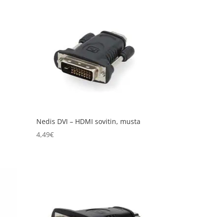
h
Nedis DVI – HDMI sovitin, musta
4,49
€