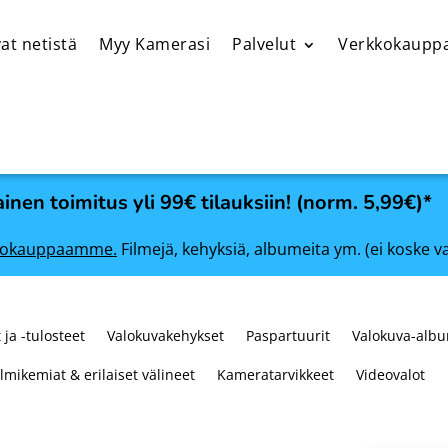
at netistä
Myy Kamerasi
Palvelut
Verkkokaupp
inen toimitus yli 99€ tilauksiin! (norm. 5,99€)*
rkkokauppaamme.
Filmejä, kehyksiä, albumeita ym. (ei koske v
 ja -tulosteet
Valokuvakehykset
Paspartuurit
Valokuva-albu
ilmikemiat & erilaiset välineet
Kameratarvikkeet
Videovalot