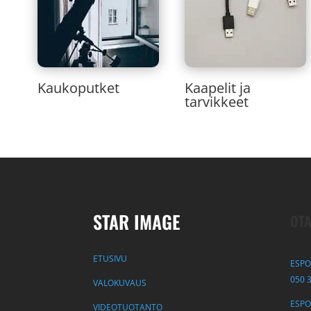
Kaukoputket
Kaapelit ja
tarvikkeet
STAR IMAGE
OTA
ETUSIVU
ESPO
050 
VALOKUVAUS
ESPOO
VIDEOTUOTANTO