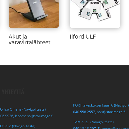
Akut ja
Ilford ULF
varavirtalähteet
 YHTEYTTÄ
PORI Itäkeskuksenkaari 6 (Navigoi 
O Iso Omena (Navigoi tästä)
040 558 2557,
pori@starimage.fi
306 9926,
Isoomena@starimage.fi
TAMPERE (Navigoi tästä)
 Sello (Navigoi tästä)
040 18 18 297,
Tampere@starimag