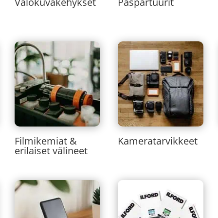
Valokuvakehykset
Paspartuurit
Filmikemiat &
Kameratarvikkeet
erilaiset välineet