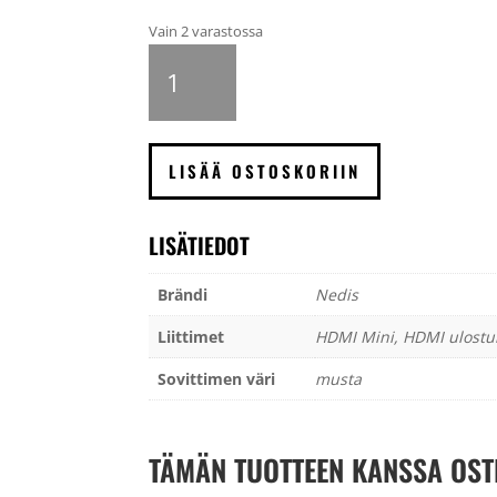
Vain 2 varastossa
Nedis
HDMI
-
HDMI
miniliitin,
LISÄÄ OSTOSKORIIN
musta
määrä
LISÄTIEDOT
Brändi
Nedis
Liittimet
HDMI Mini, HDMI ulostu
Sovittimen väri
musta
TÄMÄN TUOTTEEN KANSSA OST