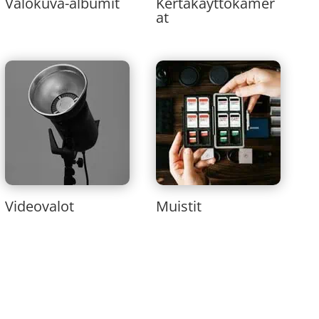
Valokuva-albumit
Kertakäyttökamer
at
Videovalot
Muistit