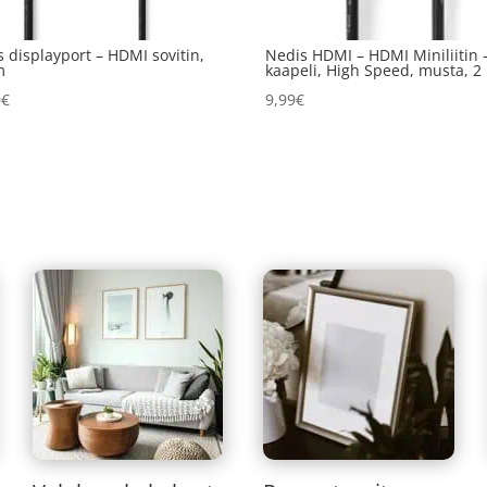
 displayport – HDMI sovitin,
Nedis HDMI – HDMI Miniliitin 
m
kaapeli, High Speed, musta, 2
0
€
9,99
€