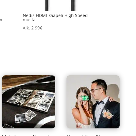
-
Nedis HDMI-kaapeli High Speed
 m
musta
Alk.
2,99
€