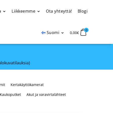
a
Liikkeemme
Ota yhteyttä!
Blogi
0
Suomi
0,00
€
alokuvatilauksia)
mit
Kertakäyttökamerat
Kaukoputket
Akut ja varavirtalähteet