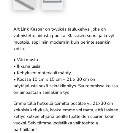
Art Link Kaspar on tyylikäs taulukehys, joka on
valmistettu aidosta puusta. Klassisen suora ja kevyt
muotoilu sopii niin moderniin kuin perinteiseenkin
kotiin.
• Väri musta
• Ikkuna lasia
• Kehyksen materiaali mänty
• Koossa 10 cm x 15 cm – 21 x 30 cm on
pöytäjalusta sekä seinäkiinnitys. Suuremmissa koissa
on ainoastaan seinäkiinnitys
Emme tällä hetkellä toimitta postitse yli 21×30 cm
kokoisia kehyksiä, koska emme voi taata, että lasinen
kehys kulkee ehjänä perille tuotteiden suuren koon
vuoksi. Selvitämme logistiikka vaihtoehtoja
parhaillaan!