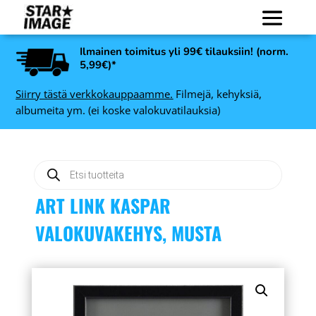
Ilmainen toimitus yli 99€ tilauksiin! (norm.
5,99€)*
Siirry tästä verkkokauppaamme.
Filmejä, kehyksiä,
albumeita ym. (ei koske valokuvatilauksia)
Products
search
ART LINK KASPAR
VALOKUVAKEHYS, MUSTA
nal
Art Link Leila
tti
valokuvakehys, tammi -