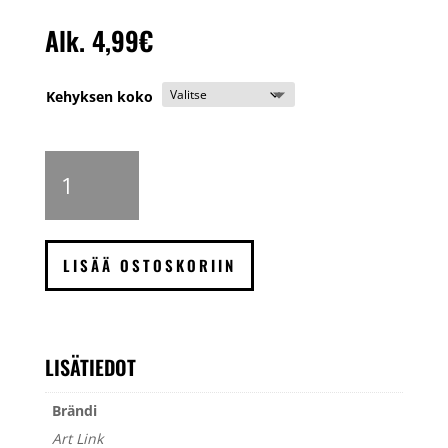
Alk.
4,99
€
Kehyksen koko
Art
Link
Kaspar
valokuvakehys,
musta
LISÄÄ OSTOSKORIIN
määrä
LISÄTIEDOT
Brändi
Art Link