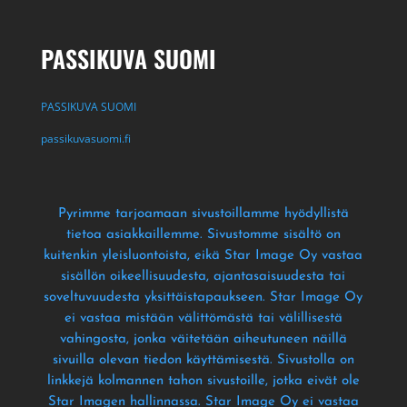
PASSIKUVA SUOMI
PASSIKUVA SUOMI
passikuvasuomi.fi
Pyrimme tarjoamaan sivustoillamme hyödyllistä
tietoa asiakkaillemme
. Sivustomme sisältö on
kuitenkin yleisluontoista
, eikä Star Image Oy vastaa
sisällön oikeellisuudesta
, ajantasaisuudesta tai
soveltuvuudesta yksittäistapaukseen
. Star Image Oy
ei vastaa mistään välittömästä tai välillisestä
vahingosta
, jonka väitetään aiheutuneen näillä
sivuilla olevan tiedon käyttämisestä
. Sivustolla on
linkkejä kolmannen tahon sivustoille
, jotka eivät ole
Star Imagen hallinnassa
. Star Image Oy ei vastaa