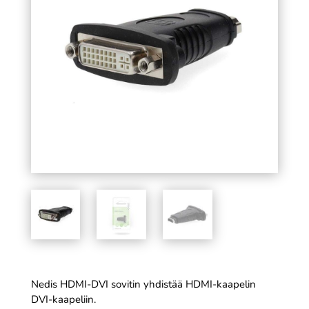
- 15 x 20 cm
SÄÄ
3,99
€
+
LISÄÄ
Nedis HDMI-DVI sovitin yhdistää HDMI-kaapelin
DVI-kaapeliin.