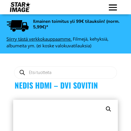
Ilmainen toimitus yli 99€ tilauksiin! (norm.
5,99€)*
Siirry tästä verkkokauppaamme.
Filmejä, kehyksiä,
albumeita ym. (ei koske valokuvatilauksia)
Products
search
NEDIS HDMI – DVI SOVITIN
Art Link Decoline
0 -
valokuvakehys, valkoinen