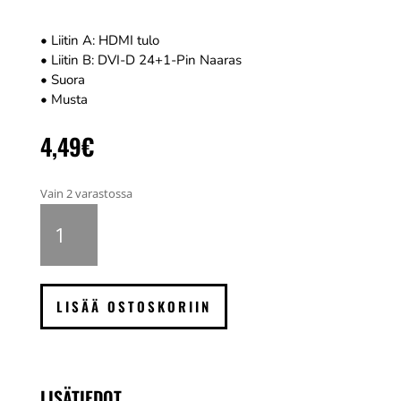
• Liitin A: HDMI tulo
• Liitin B: DVI-D 24+1-Pin Naaras
• Suora
• Musta
4,49
€
Vain 2 varastossa
Nedis
HDMI
-
DVI
sovitin
LISÄÄ OSTOSKORIIN
määrä
LISÄTIEDOT