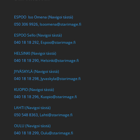
ESPOO Iso Omena (Navigoi tästä)
050 306 9926,
Isoomena@starimage.fi
ESPOO Sello (Navigoi tästä)
040 18 18 292,
Espoo@starimage.fi
HELSINKI (Navigoi tästä)
040 18 18 290,
Helsinki@starimage.fi
JYVÄSKYLÄ (Navigoi tästä)
040 18 18 298,
Jyvaskyla@starimage.fi
KUOPIO (Navigoi tästä)
040 18 18 296,
Kuopio@starimage.fi
LAHTI (Navigoi tästä)
050 548 8363,
Lahti@starimage.fi
OULU (Navigoi tästä)
040 18 18 299,
Oulu@starimage.fi