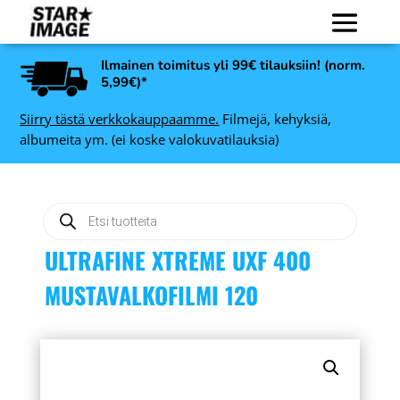
Ilmainen toimitus yli 99€ tilauksiin! (norm.
5,99€)*
Siirry tästä verkkokauppaamme.
Filmejä, kehyksiä,
albumeita ym. (ei koske valokuvatilauksia)
Products
search
ULTRAFINE XTREME UXF 400
MUSTAVALKOFILMI 120
Premium valokuvatuloste