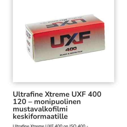
13x18cm
0,00
€
SÄÄ
+
LISÄÄ
Ultrafine Xtreme UXF 400
120 – monipuolinen
mustavalkofilmi
keskiformaatille
Ultrafine Xtreme UXF 400 on ISO 400 -