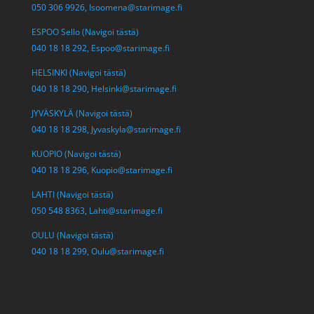
050 306 9926,
Isoomena@starimage.fi
ESPOO Sello (Navigoi tästä)
040 18 18 292,
Espoo@starimage.fi
HELSINKI (Navigoi tästä)
040 18 18 290,
Helsinki@starimage.fi
JYVÄSKYLÄ (Navigoi tästä)
040 18 18 298,
Jyvaskyla@starimage.fi
KUOPIO (Navigoi tästä)
040 18 18 296,
Kuopio@starimage.fi
LAHTI (Navigoi tästä)
050 548 8363,
Lahti@starimage.fi
OULU (Navigoi tästä)
040 18 18 299,
Oulu@starimage.fi