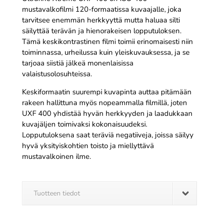
mustavalkofilmi 120-formaatissa kuvaajalle, joka
tarvitsee enemmän herkkyyttä mutta haluaa silti
säilyttää terävän ja hienorakeisen lopputuloksen.
Tämä keskikontrastinen filmi toimii erinomaisesti niin
toiminnassa, urheilussa kuin yleiskuvauksessa, ja se
tarjoaa siistiä jälkeä monenlaisissa
valaistusolosuhteissa.
Keskiformaatin suurempi kuvapinta auttaa pitämään
rakeen hallittuna myös nopeammalla filmillä, joten
UXF 400 yhdistää hyvän herkkyyden ja laadukkaan
kuvajäljen toimivaksi kokonaisuudeksi.
Lopputuloksena saat teräviä negatiiveja, joissa säilyy
hyvä yksityiskohtien toisto ja miellyttävä
mustavalkoinen ilme.
Tuotteen tiedot