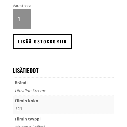
Varastossa
Ultrafine
Xtreme
UXF
400
mustavalkofilmi
LISÄÄ OSTOSKORIIN
120
määrä
LISÄTIEDOT
Brändi
Ultrafine Xtreme
Filmin koko
120
Filmin tyyppi
Mustavalkofilmi