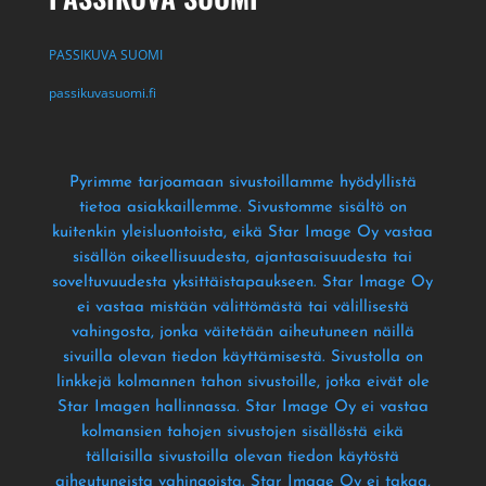
PASSIKUVA SUOMI
passikuvasuomi.fi
Pyrimme tarjoamaan sivustoillamme hyödyllistä
tietoa asiakkaillemme
. Sivustomme sisältö on
kuitenkin yleisluontoista
, eikä Star Image Oy vastaa
sisällön oikeellisuudesta
, ajantasaisuudesta tai
soveltuvuudesta yksittäistapaukseen
. Star Image Oy
ei vastaa mistään välittömästä tai välillisestä
vahingosta
, jonka väitetään aiheutuneen näillä
sivuilla olevan tiedon käyttämisestä
. Sivustolla on
linkkejä kolmannen tahon sivustoille
, jotka eivät ole
Star Imagen hallinnassa
. Star Image Oy ei vastaa
kolmansien tahojen sivustojen sisällöstä eikä
tällaisilla sivustoilla olevan tiedon käytöstä
aiheutuneista vahingoista
. Star Image Oy ei takaa
,