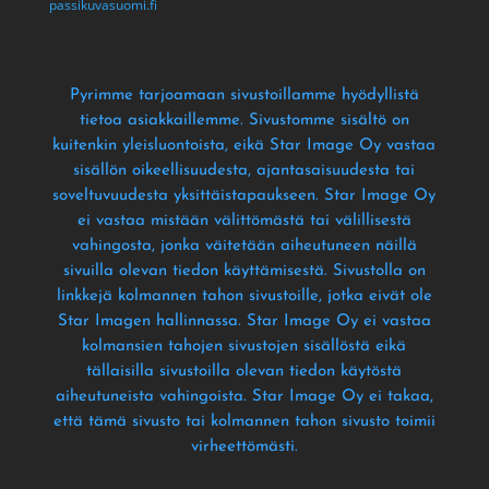
passikuvasuomi.fi
Pyrimme tarjoamaan sivustoillamme hyödyllistä
tietoa asiakkaillemme
. Sivustomme sisältö on
kuitenkin yleisluontoista
, eikä Star Image Oy vastaa
sisällön oikeellisuudesta
, ajantasaisuudesta tai
soveltuvuudesta yksittäistapaukseen
. Star Image Oy
ei vastaa mistään välittömästä tai välillisestä
vahingosta
, jonka väitetään aiheutuneen näillä
sivuilla olevan tiedon käyttämisestä
. Sivustolla on
linkkejä kolmannen tahon sivustoille
, jotka eivät ole
Star Imagen hallinnassa
. Star Image Oy ei vastaa
kolmansien tahojen sivustojen sisällöstä eikä
tällaisilla sivustoilla olevan tiedon käytöstä
aiheutuneista vahingoista
. Star Image Oy ei takaa
,
että tämä sivusto tai kolmannen tahon sivusto toimii
virheettömästi
.