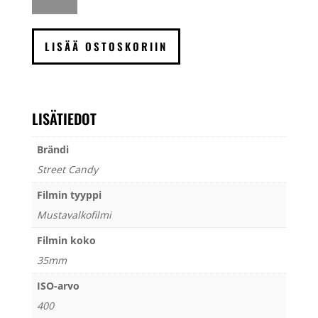
ATM
400
mustavalkofilmi
LISÄÄ OSTOSKORIIN
135
määrä
LISÄTIEDOT
Brändi
Street Candy
Filmin tyyppi
Mustavalkofilmi
Filmin koko
35mm
ISO-arvo
400