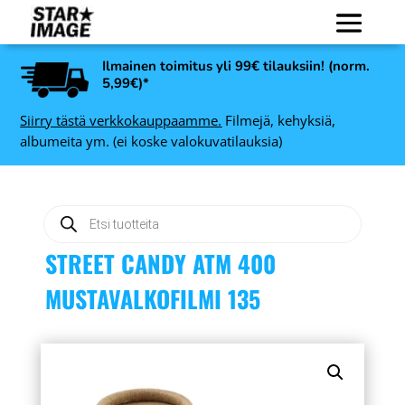
Ilmainen toimitus yli 99€ tilauksiin! (norm.
5,99€)*
Siirry tästä verkkokauppaamme.
Filmejä, kehyksiä,
albumeita ym. (ei koske valokuvatilauksia)
Products
search
STREET CANDY ATM 400
MUSTAVALKOFILMI 135
5
Nedis TPOD1000