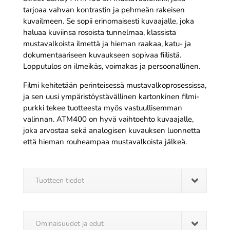
tarjoaa vahvan kontrastin ja pehmeän rakeisen
kuvailmeen. Se sopii erinomaisesti kuvaajalle, joka
haluaa kuviinsa rosoista tunnelmaa, klassista
mustavalkoista ilmettä ja hieman raakaa, katu- ja
dokumentaariseen kuvaukseen sopivaa fiilistä.
Lopputulos on ilmeikäs, voimakas ja persoonallinen.
Filmi kehitetään perinteisessä mustavalkoprosessissa,
ja sen uusi ympäristöystävällinen kartonkinen filmi­
purkki tekee tuotteesta myös vastuullisemman
valinnan. ATM400 on hyvä vaihtoehto kuvaajalle,
joka arvostaa sekä analogisen kuvauksen luonnetta
että hieman rouheampaa mustavalkoista jälkeä.
Tuotteen tiedot
Ominaisuudet ja edut