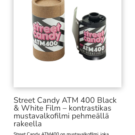
mm
minikolmijalka
7,99
€
SÄÄ
+
LISÄÄ
Street Candy ATM 400 Black
& White Film – kontrastikas
mustavalkofilmi pehmeällä
rakeella
Street Candy ATM400 on mustavalkofilmi, joka