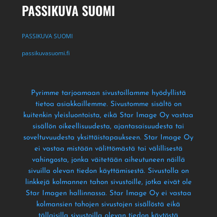
PASSIKUVA SUOMI
PASSIKUVA SUOMI
passikuvasuomi.fi
Pyrimme tarjoamaan sivustoillamme hyödyllistä
tietoa asiakkaillemme
. Sivustomme sisältö on
kuitenkin yleisluontoista
, eikä Star Image Oy vastaa
sisällön oikeellisuudesta
, ajantasaisuudesta tai
soveltuvuudesta yksittäistapaukseen
. Star Image Oy
ei vastaa mistään välittömästä tai välillisestä
vahingosta
, jonka väitetään aiheutuneen näillä
sivuilla olevan tiedon käyttämisestä
. Sivustolla on
linkkejä kolmannen tahon sivustoille
, jotka eivät ole
Star Imagen hallinnassa
. Star Image Oy ei vastaa
kolmansien tahojen sivustojen sisällöstä eikä
tällaisilla sivustoilla olevan tiedon käytöstä