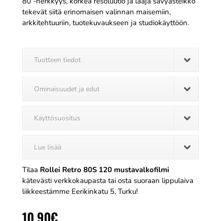
80 -herkkyys, korkea resoluutio ja laaja sävyasteikko
tekevät siitä erinomaisen valinnan maisemiin,
arkkitehtuuriin, tuotekuvaukseen ja studiokäyttöön.
Tuotteen tiedot
Ominaisuudet ja edut
Käyttösuositus
Lue lisää
Tilaa
Rollei Retro 80S 120 mustavalkofilmi
kätevästi verkkokaupasta tai osta suoraan lippulaiva
liikkeestämme Eerikinkatu 5, Turku!
10,90
€