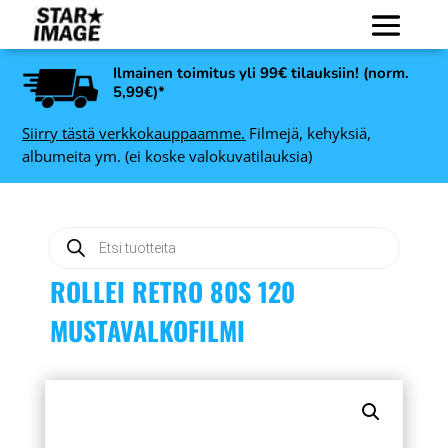
Ilmainen toimitus yli 99€ tilauksiin! (norm.
5,99€)*
Siirry tästä verkkokauppaamme.
Filmejä, kehyksiä,
albumeita ym. (ei koske valokuvatilauksia)
Products
search
ROLLEI RETRO 80S 120
MUSTAVALKOFILMI
Art Link Leila
-
valokuvakehys, musta -