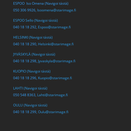
ESPOO Iso Omena (Navigoi tästä)
050 306 9926,
Isoomena@starimage.fi
ESPOO Sello (Navigoi tästä)
040 18 18 292,
Espoo@starimage.fi
HELSINKI (Navigoi tästä)
040 18 18 290,
Helsinki@starimage.fi
JYVÄSKYLÄ (Navigoi tästä)
040 18 18 298,
Jyvaskyla@starimage.fi
KUOPIO (Navigoi tästä)
040 18 18 296,
Kuopio@starimage.fi
LAHTI (Navigoi tästä)
050 548 8363,
Lahti@starimage.fi
OULU (Navigoi tästä)
040 18 18 299,
Oulu@starimage.fi