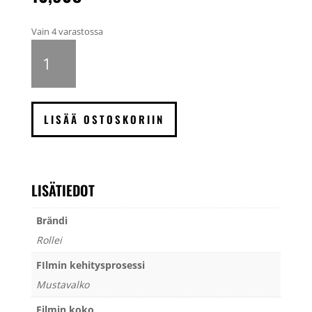
Vain 4 varastossa
Rollei
Retro
80S
120
mustavalkofilmi
LISÄÄ OSTOSKORIIN
määrä
LISÄTIEDOT
Brändi
Rollei
FIlmin kehitysprosessi
Mustavalko
Filmin koko