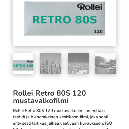
30 x 40 cm
14,90
€
SÄÄ
+
LISÄÄ
Rollei Retro 80S 120
mustavalkofilmi
Rollei Retro 80S 120 mustavalkofilmi on erittäin
terävä ja hienorakeinen keskikoon filmi, joka sopii
erityisesti tarkkaa jälkeä vaativaan kuvaukseen. ISO