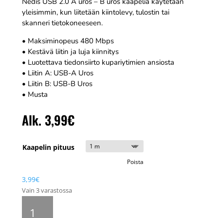
Nedis USB 2.0 A uros – B uros kaapelia käytetään
yleisimmin, kun liitetään kiintolevy, tulostin tai
skanneri tietokoneeseen.
• Maksiminopeus 480 Mbps
• Kestävä liitin ja luja kiinnitys
• Luotettava tiedonsiirto kupariytimien ansiosta
• Liitin A: USB-A Uros
• Liitin B: USB-B Uros
• Musta
Alk.
3,99
€
Kaapelin pituus
Poista
3,99
€
Vain 3 varastossa
Nedis
USB