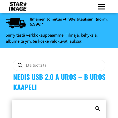
Ilmainen toimitus yli 99€ tilauksiin! (norm.
5,99€)*
Siirry tästä verkkokauppaamme.
Filmejä, kehyksiä,
albumeita ym. (ei koske valokuvatilauksia)
Products
search
NEDIS USB 2.0 A UROS – B UROS
KAAPELI
ble
Nedis USB 2.0 kaapeli
uros - mini 5-napainen