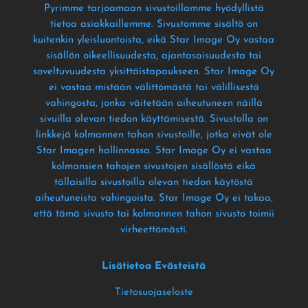
Pyrimme tarjoamaan sivustoillamme hyödyllistä
tietoa asiakkaillemme
. Sivustomme sisältö on
kuitenkin yleisluontoista
, eikä Star Image Oy vastaa
sisällön oikeellisuudesta
, ajantasaisuudesta tai
soveltuvuudesta yksittäistapaukseen
. Star Image Oy
ei vastaa mistään välittömästä tai välillisestä
vahingosta
, jonka väitetään aiheutuneen näillä
sivuilla olevan tiedon käyttämisestä
. Sivustolla on
linkkejä kolmannen tahon sivustoille
, jotka eivät ole
Star Imagen hallinnassa
. Star Image Oy ei vastaa
kolmansien tahojen sivustojen sisällöstä eikä
tällaisilla sivustoilla olevan tiedon käytöstä
aiheutuneista vahingoista
. Star Image Oy ei takaa
,
että tämä sivusto tai kolmannen tahon sivusto toimii
virheettömästi
.
Lisätietoa Evästeistä
Tietosuojaseloste