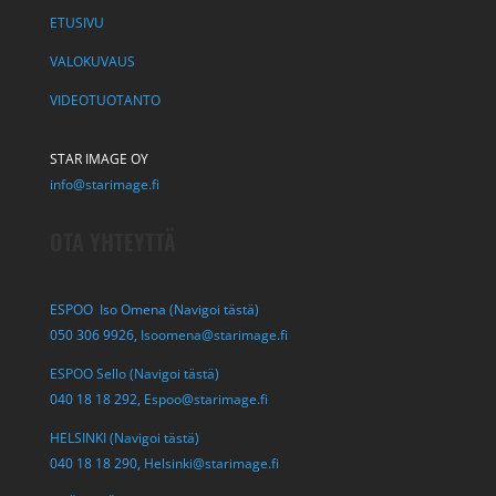
ETUSIVU
VALOKUVAUS
VIDEOTUOTANTO
STAR IMAGE OY
info@starimage.fi
OTA YHTEYTTÄ
ESPOO Iso Omena (Navigoi tästä)
050 306 9926,
Isoomena@starimage.fi
ESPOO Sello (Navigoi tästä)
040 18 18 292,
Espoo@starimage.fi
HELSINKI (Navigoi tästä)
040 18 18 290,
Helsinki@starimage.fi