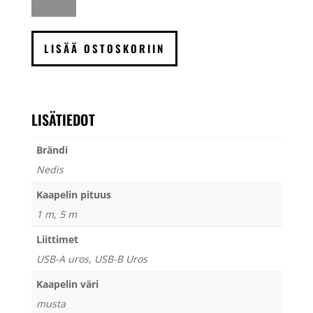
2.0
A
uros
LISÄÄ OSTOSKORIIN
-
B
uros
kaapeli
LISÄTIEDOT
määrä
Brändi
Nedis
Kaapelin pituus
1 m, 5 m
Liittimet
USB-A uros, USB-B Uros
Kaapelin väri
musta