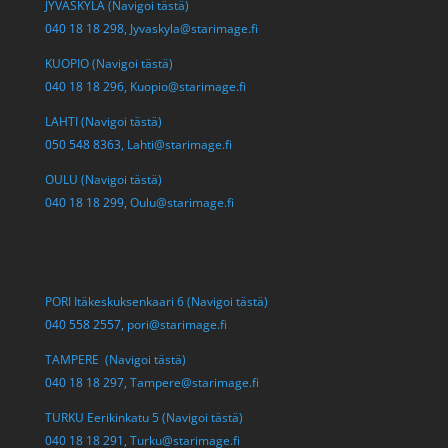
JYVÄSKYLÄ (Navigoi tästä)
040 18 18 298,
Jyvaskyla@starimage.fi
KUOPIO (Navigoi tästä)
040 18 18 296,
Kuopio@starimage.fi
LAHTI (Navigoi tästä)
050 548 8363,
Lahti@starimage.fi
OULU (Navigoi tästä)
040 18 18 299,
Oulu@starimage.fi
PORI Itäkeskuksenkaari 6 (Navigoi tästä)
040 558 2557,
pori@starimage.fi
TAMPERE (Navigoi tästä)
040 18 18 297,
Tampere@starimage.fi
TURKU Eerikinkatu 5 (Navigoi tästä)
040 18 18 291,
Turku@starimage.fi