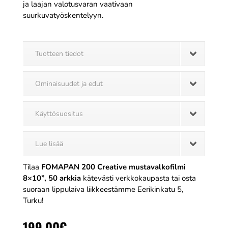
ja laajan valotusvaran vaativaan
suurkuvatyöskentelyyn.
Tuotteen tiedot
Ominaisuudet ja edut
Käyttösuositus
Lue lisää
Tilaa
FOMAPAN 200 Creative mustavalkofilmi
8×10”, 50 arkkia
kätevästi verkkokaupasta tai osta
suoraan lippulaiva liikkeestämme Eerikinkatu 5,
Turku!
199,00
€