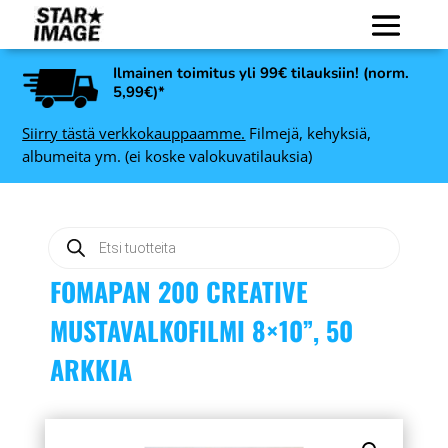
Ilmainen toimitus yli 99€ tilauksiin! (norm.
5,99€)*
Siirry tästä verkkokauppaamme.
Filmejä, kehyksiä,
albumeita ym. (ei koske valokuvatilauksia)
Products
search
FOMAPAN 200 CREATIVE
MUSTAVALKOFILMI 8×10”, 50
ARKKIA
 5
Fujifilm Instax SQ1