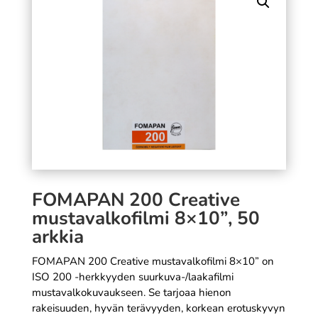
pikakamera sininen
119,00
€
SÄÄ
+
LISÄÄ
FOMAPAN 200 Creative
mustavalkofilmi 8×10”, 50
arkkia
FOMAPAN 200 Creative mustavalkofilmi 8×10” on
ISO 200 -herkkyyden suurkuva-/laakafilmi
mustavalkokuvaukseen. Se tarjoaa hienon
rakeisuuden, hyvän terävyyden, korkean erotuskyvyn