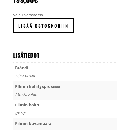
Vain 1 varastossa
FOMAPAN
LISÄÄ OSTOSKORIIN
200
Creative
mustavalkofilmi
8x10”,
LISÄTIEDOT
50
arkkia
Brändi
määrä
FOMAPAN
FIlmin kehitysprosessi
Mustavalko
Filmin koko
8×10”
Filmin kuvamäärä