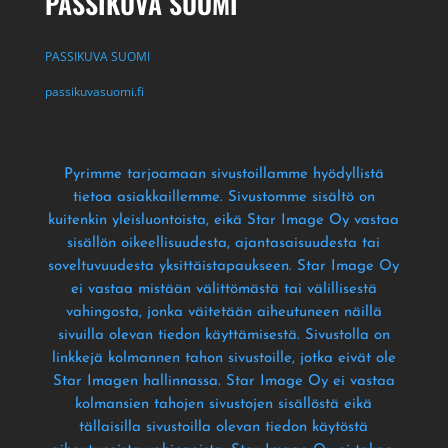
PASSIKUVA SUOMI
PASSIKUVA SUOMI
passikuvasuomi.fi
Pyrimme tarjoamaan sivustoillamme hyödyllistä
tietoa asiakkaillemme
. Sivustomme sisältö on
kuitenkin yleisluontoista
, eikä Star Image Oy vastaa
sisällön oikeellisuudesta
, ajantasaisuudesta tai
soveltuvuudesta yksittäistapaukseen
. Star Image Oy
ei vastaa mistään välittömästä tai välillisestä
vahingosta
, jonka väitetään aiheutuneen näillä
sivuilla olevan tiedon käyttämisestä
. Sivustolla on
linkkejä kolmannen tahon sivustoille
, jotka eivät ole
Star Imagen hallinnassa
. Star Image Oy ei vastaa
kolmansien tahojen sivustojen sisällöstä eikä
tällaisilla sivustoilla olevan tiedon käytöstä