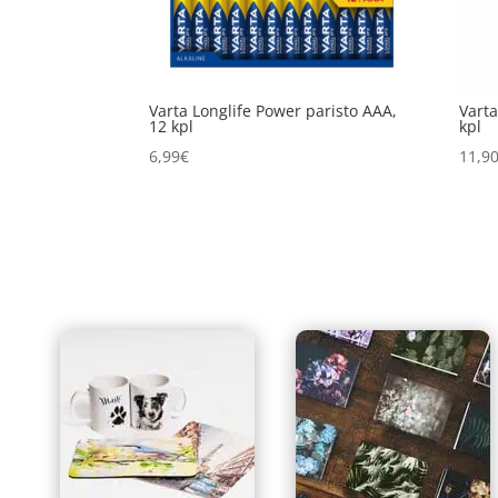
Varta Longlife Power paristo AAA,
Varta
12 kpl
kpl
6,99
€
11,9