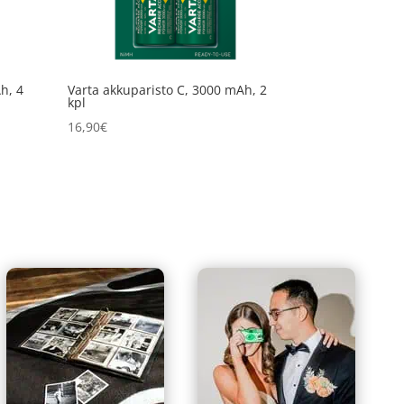
h, 4
Varta akkuparisto C, 3000 mAh, 2
kpl
16,90
€