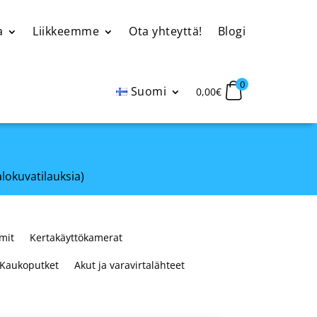
a
Liikkeemme
Ota yhteyttä!
Blogi
0
Suomi
0,00
€
alokuvatilauksia)
mit
Kertakäyttökamerat
Kaukoputket
Akut ja varavirtalähteet