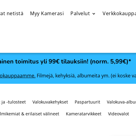
at netistä
Myy Kamerasi
Palvelut
Verkkokaupp
inen toimitus yli 99€ tilauksiin! (norm. 5,99€)*
rkkokauppaamme.
Filmejä, kehyksiä, albumeita ym. (ei koske v
 ja -tulosteet
Valokuvakehykset
Paspartuurit
Valokuva-albu
ilmikemiat & erilaiset välineet
Kameratarvikkeet
Videovalot