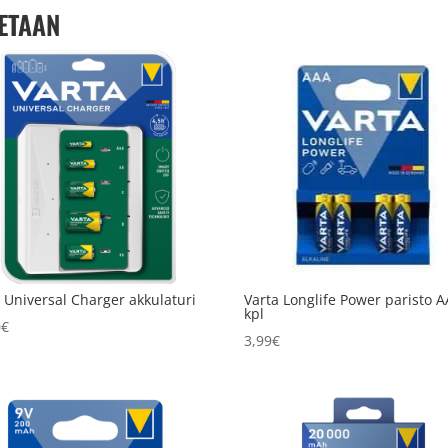
ETAAN
 Universal Charger akkulaturi
Varta Longlife Power paristo A
kpl
0
€
3,99
€