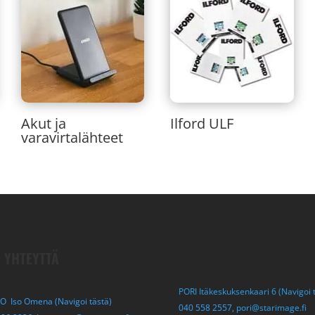
Akut ja
Ilford ULF
varavirtalähteet
 YHTEYTTÄ
PORI Itäkeskuksenkaari 6 (Navigoi 
O Iso Omena (Navigoi tästä)
040 558 2557,
pori@starimage.fi