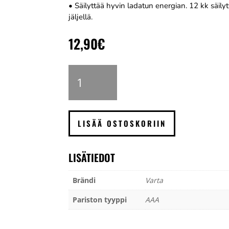
• Säilyttää hyvin ladatun energian. 12 kk säil
jäljellä.
12,90
€
Varta
akkuparisto
AAA,
800
mAh,
LISÄÄ OSTOSKORIIN
4
kpl
määrä
LISÄTIEDOT
Brändi
Varta
Pariston tyyppi
AAA