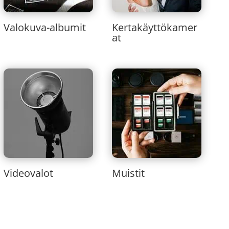
Valokuva-albumit
Kertakäyttökamer
at
Videovalot
Muistit