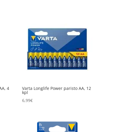
AA, 4
Varta Longlife Power paristo AA, 12
kpl
6,99
€