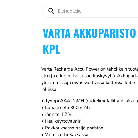
Products
search
VARTA AKKUPARISTO 
KPL
Varta Recharge Accu Power on tehokkain tuotesa
akkuja erinomaisella suorituskyvyllä. Akkuparis
yleisimmissäja myös vaativissa laitteissa kuten
leluissa.
• Tyyppi AAA, NiMH (nikkelimetallihyridiakkup
• Kapasiteetti 800 mAh
• Jännite 1,2 V
• Heti käyttövalmis
• Pakkauksessa neljä paristoa
• Valmistettu Saksassa