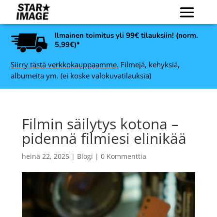
Ilmainen toimitus yli 99€ tilauksiin! (norm.
5,99€)*
Siirry tästä verkkokauppaamme.
Filmejä, kehyksiä,
albumeita ym. (ei koske valokuvatilauksia)
Filmin säilytys kotona –
pidennä filmiesi elinikää
heinä 22, 2025
|
Blogi
|
0 Kommenttia
Art Link Ruby
valokuvakehys,