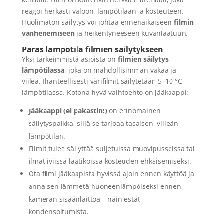
reagoi herkästi valoon, lämpötilaan ja kosteuteen.
Huolimaton säilytys voi johtaa ennenaikaiseen
filmin
vanhenemiseen
ja heikentyneeseen kuvanlaatuun.
Paras lämpötila filmien säilytykseen
Yksi tärkeimmistä asioista on
filmien säilytys
lämpötilassa
, joka on mahdollisimman vakaa ja
viileä. Ihanteellisesti värifilmit säilytetään 5–10 °C
lämpötilassa. Kotona hyvä vaihtoehto on jääkaappi:
Jääkaappi (ei pakastin!)
on erinomainen
säilytyspaikka, sillä se tarjoaa tasaisen, viileän
lämpötilan.
Filmit tulee säilyttää suljetuissa muovipusseissa tai
ilmatiiviissä laatikoissa kosteuden ehkäisemiseksi.
Ota filmi jääkaapista hyvissä ajoin ennen käyttöä ja
anna sen lämmetä huoneenlämpöiseksi ennen
kameran sisäänlaittoa – näin estät
kondensoitumista.