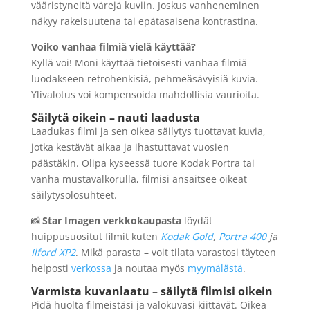
vääristyneitä värejä kuviin. Joskus vanheneminen
näkyy rakeisuutena tai epätasaisena kontrastina.
Voiko vanhaa filmiä vielä käyttää?
Kyllä voi! Moni käyttää tietoisesti vanhaa filmiä
luodakseen retrohenkisiä, pehmeäsävyisiä kuvia.
Ylivalotus voi kompensoida mahdollisia vaurioita.
Säilytä oikein – nauti laadusta
Laadukas filmi ja sen oikea säilytys tuottavat kuvia,
jotka kestävät aikaa ja ihastuttavat vuosien
päästäkin. Olipa kyseessä tuore Kodak Portra tai
vanha mustavalkorulla, filmisi ansaitsee oikeat
säilytysolosuhteet.
📸
Star Imagen verkkokaupasta
löydät
huippusuositut filmit kuten
Kodak Gold
,
Portra 400
ja
Ilford XP2
. Mikä parasta – voit tilata varastosi täyteen
helposti
verkossa
ja noutaa myös
myymälästä
.
Varmista kuvanlaatu – säilytä filmisi oikein
Pidä huolta filmeistäsi ja valokuvasi kiittävät. Oikea