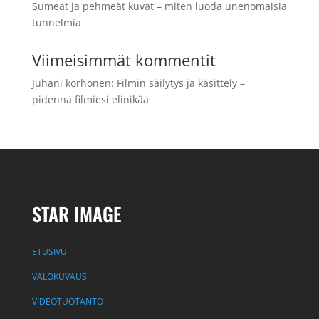
Sumeat ja pehmeät kuvat – miten luoda unenomaisia
tunnelmia
Viimeisimmät kommentit
Juhani korhonen
:
Filmin säilytys ja käsittely –
pidennä filmiesi elinikää
STAR IMAGE
ETUSIVU
VALOKUVAUS
VIDEOTUOTANTO