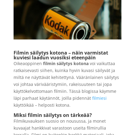
Vaaleanpunainen - 50 x
LISÄÄ
70 cm
29,90
€
+
LISÄÄ
Filmin säilytys kotona – näin varmistat
kuviesi laadun vuosiksi eteenpäin
Oikeaoppinen
filmin säilytys kotona
voi vaikuttaa
ratkaisevasti siihen, kuinka hyvin kuvasi säilyvät ja
miltä ne näyttävät kehitettynä. Vääränlainen säilytys
voi johtaa värivääristymiin, rakeisuuteen tai jopa
käyttökelvottomaan filmiin. Tässä blogissa käymme
läpi parhaat käytännöt, joilla pidennät
filmiesi
käyttöikää – helposti kotona.
Miksi filmin säilytys on tärkeää?
Filmikuvauksen suosio on nousussa, ja monet
kuvaajat hankkivat varastoon useita filmirullia
kerralla. Filmi on kuitenkin herkkä materiaali, joka