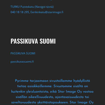
TURKU Puistokatu (Navigoi tästä)
040 18 18 295,
Eerikinkatu@starimage.fi
PASSIKUVA SUOMI
PASSIKUVA SUOMI
passikuvasuomi.fi
Pyrimme tarjoamaan sivustoillamme hyödyllistä
tietoa asiakkaillemme
. Sivustomme sisältö on
kuitenkin yleisluontoista
, eikä Star Image Oy vastaa
sisällön oikeellisuudesta
, ajantasaisuudesta tai
soveltuvuudesta yksittäistapaukseen
. Star Image Oy