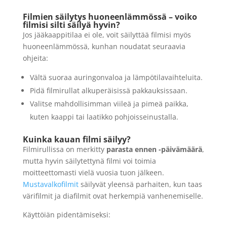
Filmien säilytys huoneenlämmössä – voiko
filmisi silti säilyä hyvin?
Jos jääkaappitilaa ei ole, voit säilyttää filmisi myös
huoneenlämmössä, kunhan noudatat seuraavia
ohjeita:
Vältä suoraa auringonvaloa ja lämpötilavaihteluita.
Pidä filmirullat alkuperäisissä pakkauksissaan.
Valitse mahdollisimman viileä ja pimeä paikka,
kuten kaappi tai laatikko pohjoisseinustalla.
Kuinka kauan filmi säilyy?
Filmirullissa on merkitty
parasta ennen -päivämäärä
,
mutta hyvin säilytettynä filmi voi toimia
moitteettomasti vielä vuosia tuon jälkeen.
Mustavalkofilmit
säilyvät yleensä parhaiten, kun taas
värifilmit ja diafilmit ovat herkempiä vanhenemiselle.
Käyttöiän pidentämiseksi: