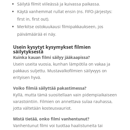
Säilytä filmit viileässä ja kuivassa paikassa.
Käytä vanhemmat rullat ensin (ns. FIFO-järjestys:
first in, first out).
Merkitse ostokuukausi filmipakkaukseen, jos
päivämäärää ei näy.
Usein kysytyt kysymykset filmien
säilytyksestä
Kuinka kauan filmi säilyy jääkaapissa?
Usein useita vuosia, kunhan lämpötila on vakaa ja
pakkaus suljettu. Mustavalkofilmien säilyvyys on
erityisen hyvä.
Voiko filmiä säilyttää pakastimessa?
Kyllä, mutta tämä suositellaan vain pidempiaikaiseen
varastointiin. Filmien on annettava sulaa rauhassa,
jotta vältetään kosteusvauriot.
Mistä tietää, onko filmi vanhentunut?
Vanhentunut filmi voi tuottaa haalistuneita tai