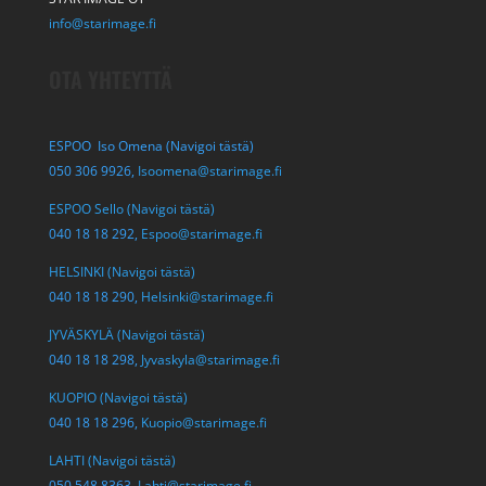
info@starimage.fi
OTA YHTEYTTÄ
ESPOO Iso Omena (Navigoi tästä)
050 306 9926,
Isoomena@starimage.fi
ESPOO Sello (Navigoi tästä)
040 18 18 292,
Espoo@starimage.fi
HELSINKI (Navigoi tästä)
040 18 18 290,
Helsinki@starimage.fi
JYVÄSKYLÄ (Navigoi tästä)
040 18 18 298,
Jyvaskyla@starimage.fi
KUOPIO (Navigoi tästä)
040 18 18 296,
Kuopio@starimage.fi
LAHTI (Navigoi tästä)
050 548 8363,
Lahti@starimage.fi