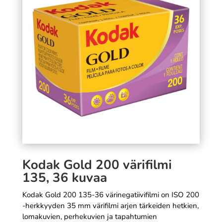
postitusputki (tulosteen
leveys max. 34 cm
8,99
€
+
LISÄÄ
Kodak Gold 200 värifilmi
135, 36 kuvaa
Kodak Gold 200 135-36 värinegatiivifilmi on ISO 200
-herkkyyden 35 mm värifilmi arjen tärkeiden hetkien,
lomakuvien, perhekuvien ja tapahtumien