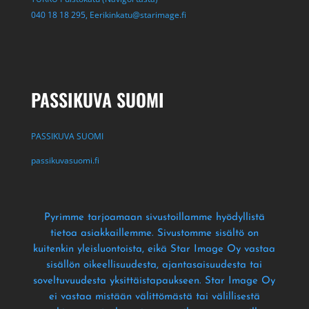
040 18 18 295,
Eerikinkatu@starimage.fi
PASSIKUVA SUOMI
PASSIKUVA SUOMI
passikuvasuomi.fi
Pyrimme tarjoamaan sivustoillamme hyödyllistä
tietoa asiakkaillemme
. Sivustomme sisältö on
kuitenkin yleisluontoista
, eikä Star Image Oy vastaa
sisällön oikeellisuudesta
, ajantasaisuudesta tai
soveltuvuudesta yksittäistapaukseen
. Star Image Oy
ei vastaa mistään välittömästä tai välillisestä