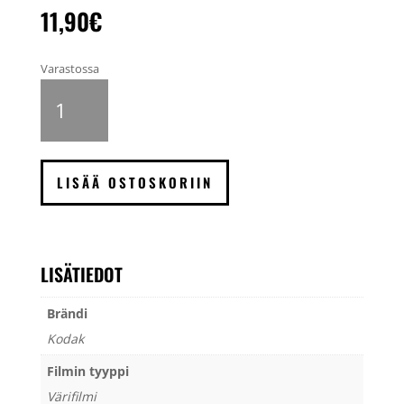
11,90
€
Varastossa
Kodak
Gold
200
värifilmi
135,
LISÄÄ OSTOSKORIIN
36
kuvaa
määrä
LISÄTIEDOT
Brändi
Kodak
Filmin tyyppi
Värifilmi