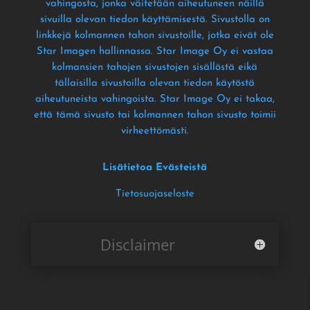
vahingosta
, jonka väitetään aiheutuneen näillä
sivuilla olevan tiedon käyttämisestä
. Sivustolla on
linkkejä kolmannen tahon sivustoille
, jotka eivät ole
Star Imagen hallinnassa
. Star Image Oy ei vastaa
kolmansien tahojen sivustojen sisällöstä eikä
tällaisilla sivustoilla olevan tiedon käytöstä
aiheutuneista vahingoista
. Star Image Oy ei takaa
,
että tämä sivusto tai kolmannen tahon sivusto toimii
virheettömästi
.
Lisätietoa Evästeistä
Tietosuojaseloste
Disclaimer