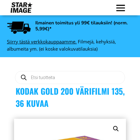
Ilmainen toimitus yli 99€ tilauksiin! (norm.
5,99€)*
Siirry tästä verkkokauppaamme.
Filmejä, kehyksiä,
albumeita ym. (ei koske valokuvatilauksia)
Products
search
KODAK GOLD 200 VÄRIFILMI 135,
36 KUVAA
Toimitusmaksu
suurkuvatulosteille, Lyhyt