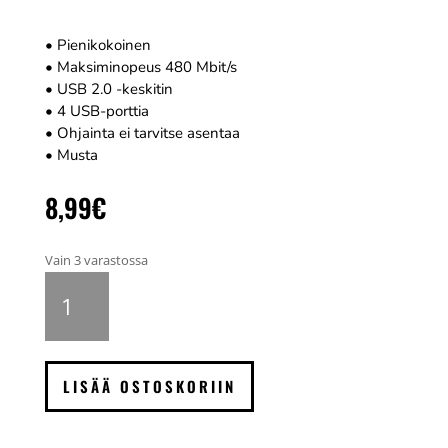
• Pienikokoinen
• Maksiminopeus 480 Mbit/s
• USB 2.0 -keskitin
• 4 USB-porttia
• Ohjainta ei tarvitse asentaa
• Musta
8,99
€
Vain 3 varastossa
Nedis
USB
2.0
hub,
4
LISÄÄ OSTOSKORIIN
porttia
määrä