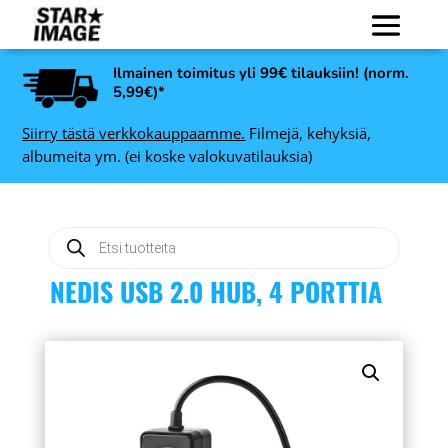
Ilmainen toimitus yli 99€ tilauksiin! (norm.
5,99€)*
Siirry tästä verkkokauppaamme.
Filmejä, kehyksiä,
albumeita ym. (ei koske valokuvatilauksia)
Products
search
NEDIS USB 2.0 HUB, 4 PORTTIA
Art Link Decoline
lm
valokuvakehys, valkoinen