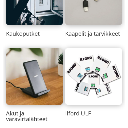
Kaukoputket
Kaapelit ja tarvikkeet
Akut ja
Ilford ULF
varavirtalähteet