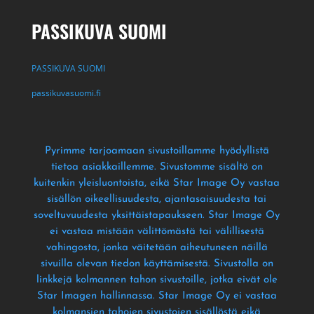
PASSIKUVA SUOMI
PASSIKUVA SUOMI
passikuvasuomi.fi
Pyrimme tarjoamaan sivustoillamme hyödyllistä
tietoa asiakkaillemme
. Sivustomme sisältö on
kuitenkin yleisluontoista
, eikä Star Image Oy vastaa
sisällön oikeellisuudesta
, ajantasaisuudesta tai
soveltuvuudesta yksittäistapaukseen
. Star Image Oy
ei vastaa mistään välittömästä tai välillisestä
vahingosta
, jonka väitetään aiheutuneen näillä
sivuilla olevan tiedon käyttämisestä
. Sivustolla on
linkkejä kolmannen tahon sivustoille
, jotka eivät ole
Star Imagen hallinnassa
. Star Image Oy ei vastaa
kolmansien tahojen sivustojen sisällöstä eikä