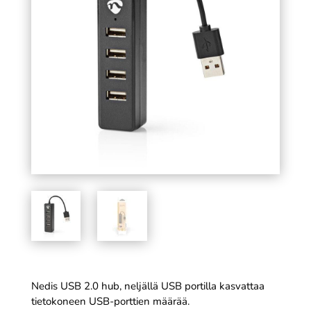
- 30 x 40 cm
SÄÄ
7,99
€
+
LISÄÄ
Nedis USB 2.0 hub, neljällä USB portilla kasvattaa
tietokoneen USB-porttien määrää.