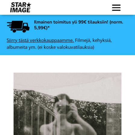
Ilmainen toimitus yli 99€ tilauksiin! (norm.
5,99€)*
Siirry tästä verkkokauppaamme.
Filmejä, kehyksiä,
albumeita ym. (ei koske valokuvatilauksia)
oste
Kodak Portra 800 värifilmi