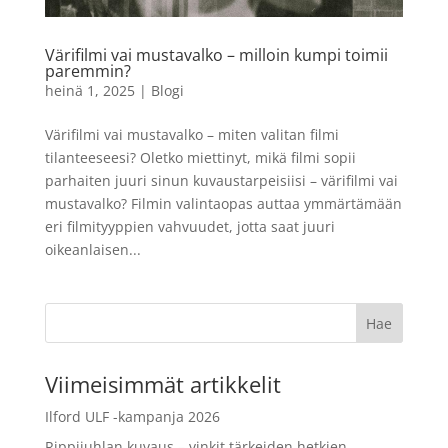
135, 36 kuvaa
24,90
€
LISÄÄ
+
LISÄÄ
Värifilmi vai mustavalko – milloin kumpi toimii
paremmin?
heinä 1, 2025
|
Blogi
Värifilmi vai mustavalko – miten valitan filmi
tilanteeseesi? Oletko miettinyt, mikä filmi sopii
parhaiten juuri sinun kuvaustarpeisiisi – värifilmi vai
mustavalko? Filmin valintaopas auttaa ymmärtämään
eri filmityyppien vahvuudet, jotta saat juuri
oikeanlaisen...
Viimeisimmät artikkelit
Ilford ULF -kampanja 2026
Rippijuhlan kuvaus – vinkit tärkeiden hetkien