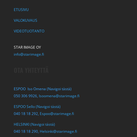
ETUSIVU
VALOKUVAUS
VIDEOTUOTANTO
STAR IMAGE OY
info@starimage.fi
OTA YHTEYTTÄ
ESPOO Iso Omena (Navigoi tästä)
050 306 9926,
Isoomena@starimage.fi
ESPOO Sello (Navigoi tästä)
040 18 18 292,
Espoo@starimage.fi
HELSINKI (Navigoi tästä)
040 18 18 290,
Helsinki@starimage.fi