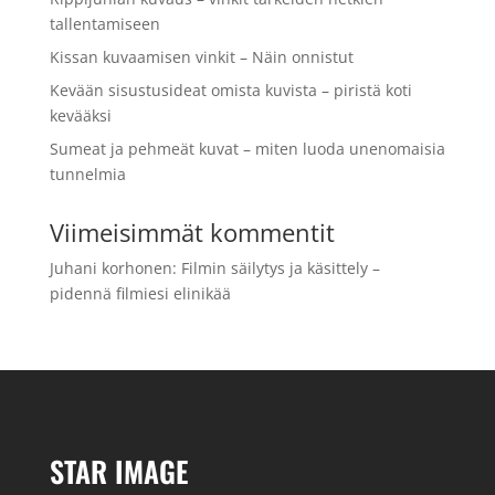
tallentamiseen
Kissan kuvaamisen vinkit – Näin onnistut
Kevään sisustusideat omista kuvista – piristä koti
kevääksi
Sumeat ja pehmeät kuvat – miten luoda unenomaisia
tunnelmia
Viimeisimmät kommentit
Juhani korhonen
:
Filmin säilytys ja käsittely –
pidennä filmiesi elinikää
STAR IMAGE