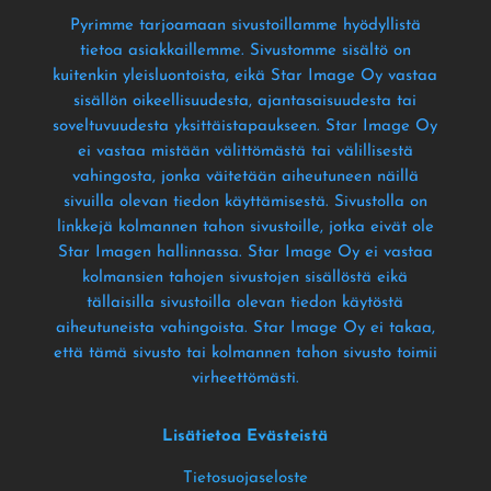
Pyrimme tarjoamaan sivustoillamme hyödyllistä
tietoa asiakkaillemme
. Sivustomme sisältö on
kuitenkin yleisluontoista
, eikä Star Image Oy vastaa
sisällön oikeellisuudesta
, ajantasaisuudesta tai
soveltuvuudesta yksittäistapaukseen
. Star Image Oy
ei vastaa mistään välittömästä tai välillisestä
vahingosta
, jonka väitetään aiheutuneen näillä
sivuilla olevan tiedon käyttämisestä
. Sivustolla on
linkkejä kolmannen tahon sivustoille
, jotka eivät ole
Star Imagen hallinnassa
. Star Image Oy ei vastaa
kolmansien tahojen sivustojen sisällöstä eikä
tällaisilla sivustoilla olevan tiedon käytöstä
aiheutuneista vahingoista
. Star Image Oy ei takaa
,
että tämä sivusto tai kolmannen tahon sivusto toimii
virheettömästi
.
Lisätietoa Evästeistä
Tietosuojaseloste