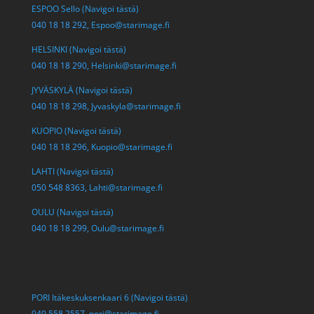
ESPOO Sello (Navigoi tästä)
040 18 18 292,
Espoo@starimage.fi
HELSINKI (Navigoi tästä)
040 18 18 290,
Helsinki@starimage.fi
JYVÄSKYLÄ (Navigoi tästä)
040 18 18 298,
Jyvaskyla@starimage.fi
KUOPIO (Navigoi tästä)
040 18 18 296,
Kuopio@starimage.fi
LAHTI (Navigoi tästä)
050 548 8363,
Lahti@starimage.fi
OULU (Navigoi tästä)
040 18 18 299,
Oulu@starimage.fi
PORI Itäkeskuksenkaari 6 (Navigoi tästä)
040 558 2557,
pori@starimage.fi