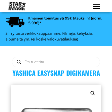
Ilmainen toimitus yli 99€ tilauksiin! (norm.
5,99€)*
Siirry tästä verkkokauppaamme.
Filmejä, kehyksiä,
albumeita ym. (ei koske valokuvatilauksia)
Products
search
YASHICA EASYSNAP DIGIKAMERA
Art Link Leila
valokuvakehys, valkoinen