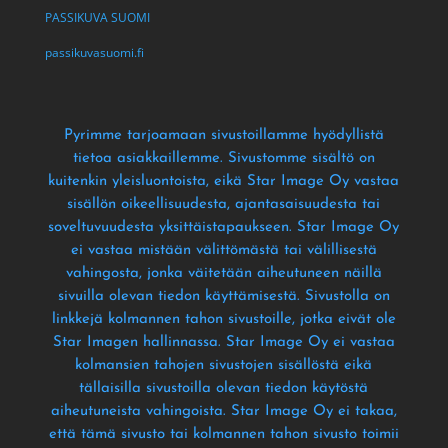
PASSIKUVA SUOMI
passikuvasuomi.fi
Pyrimme tarjoamaan sivustoillamme hyödyllistä
tietoa asiakkaillemme
. Sivustomme sisältö on
kuitenkin yleisluontoista
, eikä Star Image Oy vastaa
sisällön oikeellisuudesta
, ajantasaisuudesta tai
soveltuvuudesta yksittäistapaukseen
. Star Image Oy
ei vastaa mistään välittömästä tai välillisestä
vahingosta
, jonka väitetään aiheutuneen näillä
sivuilla olevan tiedon käyttämisestä
. Sivustolla on
linkkejä kolmannen tahon sivustoille
, jotka eivät ole
Star Imagen hallinnassa
. Star Image Oy ei vastaa
kolmansien tahojen sivustojen sisällöstä eikä
tällaisilla sivustoilla olevan tiedon käytöstä
aiheutuneista vahingoista
. Star Image Oy ei takaa
,
että tämä sivusto tai kolmannen tahon sivusto toimii