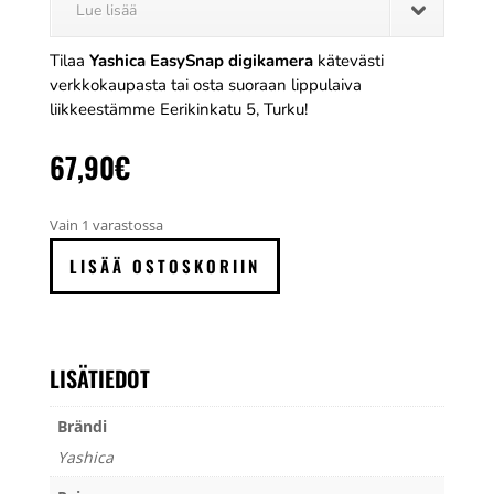
Lue lisää
Tilaa
Yashica EasySnap digikamera
kätevästi
verkkokaupasta tai osta suoraan lippulaiva
liikkeestämme Eerikinkatu 5, Turku!
67,90
€
Vain 1 varastossa
Yashica
LISÄÄ OSTOSKORIIN
EasySnap
digikamera
määrä
LISÄTIEDOT
Brändi
Yashica