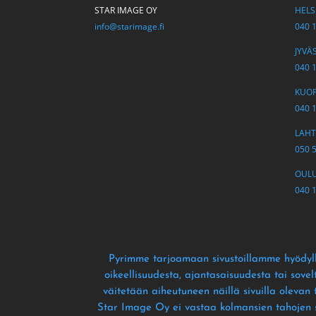
STAR IMAGE OY
HELSI
info@starimage.fi
040 
JYVÄS
040 
KUOPI
040 
LAHTI
050 
OULU 
040 
Pyrimme tarjoamaan sivustoillamme hyödyll
oikeellisuudesta
, ajantasaisuudesta tai sove
väitetään aiheutuneen näillä sivuilla olevan
Star Image Oy ei vastaa kolmansien tahojen siv