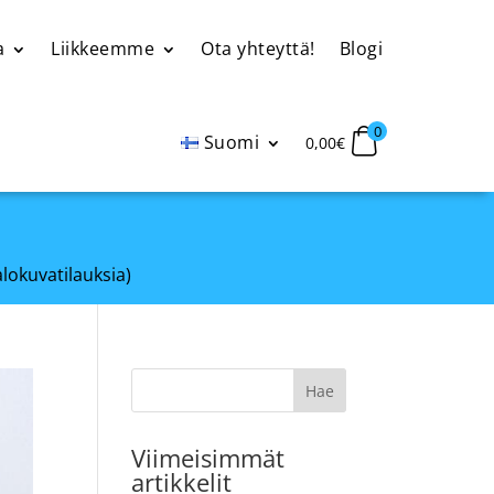
a
Liikkeemme
Ota yhteyttä!
Blogi
0
Suomi
0,00
€
alokuvatilauksia)
Viimeisimmät
artikkelit