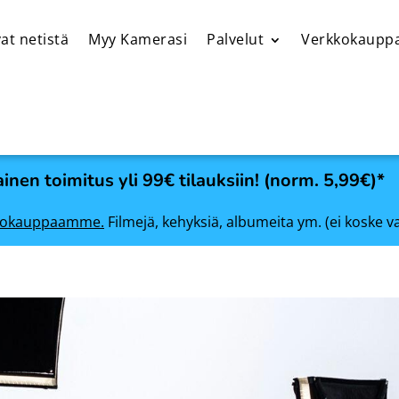
at netistä
Myy Kamerasi
Palvelut
Verkkokaupp
inen toimitus yli 99€ tilauksiin! (norm. 5,99€)*
rkkokauppaamme.
Filmejä, kehyksiä, albumeita ym. (ei koske v