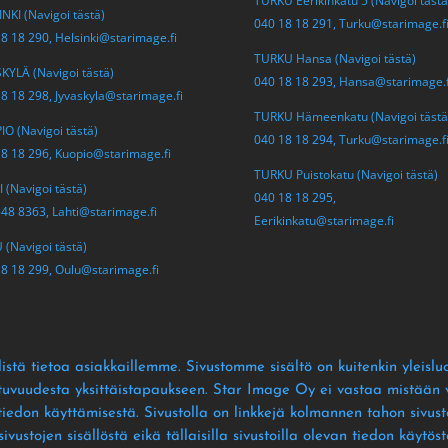
TURKU Eerikinkatu 5 (Navigoi tästä
NKI (Navigoi tästä)
040 18 18 291,
Turku@starimage.f
18 18 290,
Helsinki@starimage.fi
TURKU Hansa (Navigoi tästä)
KYLÄ (Navigoi tästä)
040 18 18 293,
Hansa@starimage.f
18 18 298,
Jyvaskyla@starimage.fi
TURKU Hämeenkatu (Navigoi tästä
O (Navigoi tästä)
040 18 18 294,
Turku@starimage.f
18 18 296,
Kuopio@starimage.fi
TURKU Puistokatu (Navigoi tästä)
 (Navigoi tästä)
040 18 18 295,
548 8363,
Lahti@starimage.fi
Eerikinkatu@starimage.fi
(Navigoi tästä)
18 18 299,
Oulu@starimage.fi
istä tietoa asiakkaillemme
. Sivustomme sisältö on kuitenkin yleislu
ltuvuudesta yksittäistapaukseen
. Star Image Oy ei vastaa mistään vä
 tiedon käyttämisestä
. Sivustolla on linkkejä kolmannen tahon sivusto
ustojen sisällöstä eikä tällaisilla sivustoilla olevan tiedon käytös