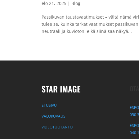
elo 21, 2025
|
Blogi
Passikuvan taustavaatimukset – vältä nämä vi
tulee se, kuinka tarkat vaatimukset passikuvan
neutraali ja kuvioton, eikä siinä saa näkyä...
STAR IMAGE
OTA
ETUSIVU
ESPO
050 
VALOKUVAUS
ESPOO
VIDEOTUOTANTO
040 