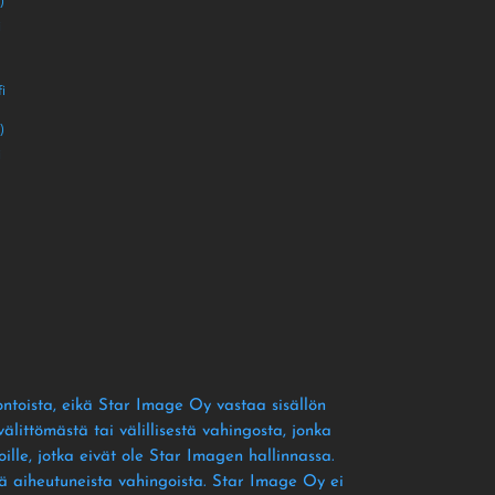
)
i
i
)
i
ontoista
, eikä Star Image Oy vastaa sisällön
littömästä tai välillisestä vahingosta
, jonka
ille
, jotka eivät ole Star Imagen hallinnassa
.
tä aiheutuneista vahingoista
. Star Image Oy ei