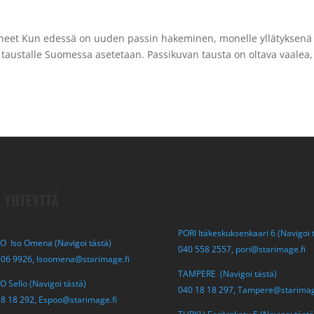
rheet Kun edessä on uuden passin hakeminen, monelle yllätyksenä
 taustalle Suomessa asetetaan. Passikuvan tausta on oltava vaalea,
 YHTEYTTÄ
PORI Itäkeskuksenkaari 6 (Navigoi 
O Iso Omena (Navigoi tästä)
040 558 2557,
pori@starimage.fi
306 9926,
Isoomena@starimage.fi
TAMPERE (Navigoi tästä)
 Sello (Navigoi tästä)
040 18 18 297,
Tampere@starimag
18 18 292,
Espoo@starimage.fi