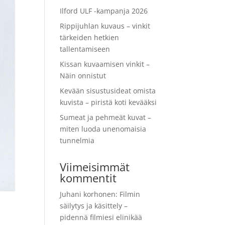
Ilford ULF -kampanja 2026
Rippijuhlan kuvaus – vinkit
tärkeiden hetkien
tallentamiseen
Kissan kuvaamisen vinkit –
Näin onnistut
Kevään sisustusideat omista
kuvista – piristä koti kevääksi
Sumeat ja pehmeät kuvat –
miten luoda unenomaisia
tunnelmia
Viimeisimmät
kommentit
Juhani korhonen
:
Filmin
säilytys ja käsittely –
pidennä filmiesi elinikää