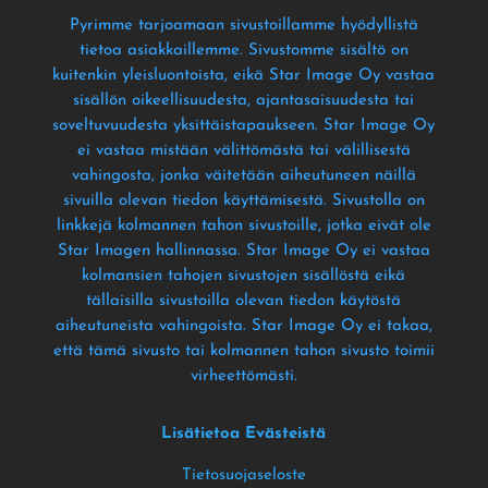
Pyrimme tarjoamaan sivustoillamme hyödyllistä
tietoa asiakkaillemme
. Sivustomme sisältö on
kuitenkin yleisluontoista
, eikä Star Image Oy vastaa
sisällön oikeellisuudesta
, ajantasaisuudesta tai
soveltuvuudesta yksittäistapaukseen
. Star Image Oy
ei vastaa mistään välittömästä tai välillisestä
vahingosta
, jonka väitetään aiheutuneen näillä
sivuilla olevan tiedon käyttämisestä
. Sivustolla on
linkkejä kolmannen tahon sivustoille
, jotka eivät ole
Star Imagen hallinnassa
. Star Image Oy ei vastaa
kolmansien tahojen sivustojen sisällöstä eikä
tällaisilla sivustoilla olevan tiedon käytöstä
aiheutuneista vahingoista
. Star Image Oy ei takaa
,
että tämä sivusto tai kolmannen tahon sivusto toimii
virheettömästi
.
Lisätietoa Evästeistä
Tietosuojaseloste