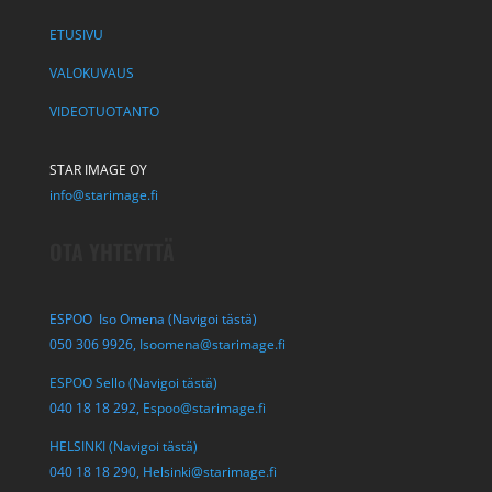
ETUSIVU
VALOKUVAUS
VIDEOTUOTANTO
STAR IMAGE OY
info@starimage.fi
OTA YHTEYTTÄ
ESPOO Iso Omena (Navigoi tästä)
050 306 9926,
Isoomena@starimage.fi
ESPOO Sello (Navigoi tästä)
040 18 18 292,
Espoo@starimage.fi
HELSINKI (Navigoi tästä)
040 18 18 290,
Helsinki@starimage.fi