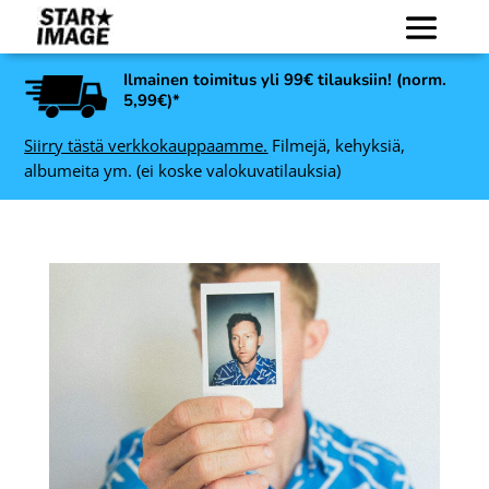
Ilmainen toimitus yli 99€ tilauksiin! (norm.
5,99€)*
Siirry tästä verkkokauppaamme.
Filmejä, kehyksiä,
albumeita ym. (ei koske valokuvatilauksia)
Ilford Developer Ilfosol 3
 40