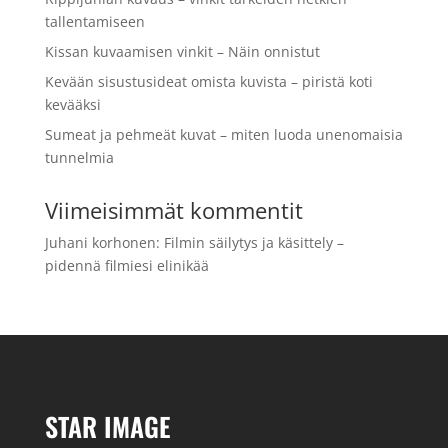
tallentamiseen
Kissan kuvaamisen vinkit – Näin onnistut
Kevään sisustusideat omista kuvista – piristä koti
kevääksi
Sumeat ja pehmeät kuvat – miten luoda unenomaisia
tunnelmia
Viimeisimmät kommentit
Juhani korhonen
:
Filmin säilytys ja käsittely –
pidennä filmiesi elinikää
STAR IMAGE