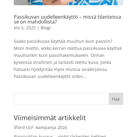
500 ml
20,50
€
+
LISÄÄ
Passikuvan uudelleenkäyttö – missä tilanteissa
LISÄÄ
se on mahdollista?
elo 5, 2025
|
Blogi
Saako passikuvaa käyttää muuhun kuin passiin?
Moni miettii, voiko kerran otettua passikuvaa käyttää
muuhunkin kuin passihakemukseen. Onhan
kyseessä virallinen ja tarkasti otettu kuva, jonka
haluaisi hyödyntää myös muissa asiakirjoissa.
Passikuvan uudelleenkäyttö onkin...
Viimeisimmät artikkelit
Ilford ULF -kampanja 2026
Rippijuhlan kuvaus – vinkit tärkeiden hetkien