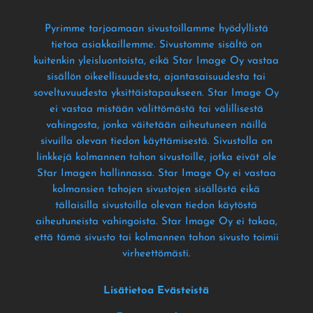
Pyrimme tarjoamaan sivustoillamme hyödyllistä
tietoa asiakkaillemme
. Sivustomme sisältö on
kuitenkin yleisluontoista
, eikä Star Image Oy vastaa
sisällön oikeellisuudesta
, ajantasaisuudesta tai
soveltuvuudesta yksittäistapaukseen
. Star Image Oy
ei vastaa mistään välittömästä tai välillisestä
vahingosta
, jonka väitetään aiheutuneen näillä
sivuilla olevan tiedon käyttämisestä
. Sivustolla on
linkkejä kolmannen tahon sivustoille
, jotka eivät ole
Star Imagen hallinnassa
. Star Image Oy ei vastaa
kolmansien tahojen sivustojen sisällöstä eikä
tällaisilla sivustoilla olevan tiedon käytöstä
aiheutuneista vahingoista
. Star Image Oy ei takaa
,
että tämä sivusto tai kolmannen tahon sivusto toimii
virheettömästi
.
Lisätietoa Evästeistä