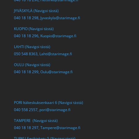
JYVÄSKYLÄ (Navigoi tästä)
040 18 18 298,
Jyvaskyla@starimage.fi
KUOPIO (Navigoi tästä)
040 18 18 296,
Kuopio@starimage.fi
LAHTI (Navigoi tästä)
050 548 8363,
Lahti@starimage.fi
OULU (Navigoi tästä)
040 18 18 299,
Oulu@starimage.fi
PORI Itäkeskuksenkaari 6 (Navigoi tästä)
040 558 2557,
pori@starimage.fi
TAMPERE (Navigoi tästä)
040 18 18 297,
Tampere@starimage.fi
TURKU Eerikinkatu 5 (Navigoi tästä)