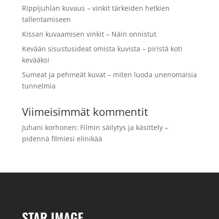
Rippijuhlan kuvaus – vinkit tärkeiden hetkien
tallentamiseen
Kissan kuvaamisen vinkit – Näin onnistut
Kevään sisustusideat omista kuvista – piristä koti
kevääksi
Sumeat ja pehmeät kuvat – miten luoda unenomaisia
tunnelmia
Viimeisimmät kommentit
Juhani korhonen
:
Filmin säilytys ja käsittely –
pidennä filmiesi elinikää
STAR IMAGE