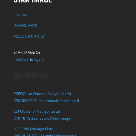
ETUSIVU
VALOKUVAUS
VIDEOTUOTANTO
STAR IMAGE OY
info@starimage.fi
OTA YHTEYTTÄ
ESPOO Iso Omena (Navigoi tästä)
050 306 9926,
Isoomena@starimage.fi
ESPOO Sello (Navigoi tästä)
040 18 18 292,
Espoo@starimage.fi
HELSINKI (Navigoi tästä)
040 18 18 290,
Helsinki@starimage.fi