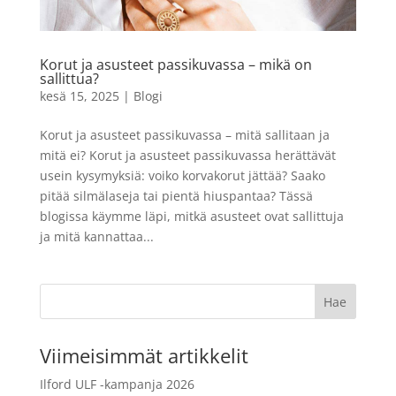
4,49
€
+
LISÄÄ
LISÄÄ
Korut ja asusteet passikuvassa – mikä on
sallittua?
kesä 15, 2025
|
Blogi
Korut ja asusteet passikuvassa – mitä sallitaan ja
mitä ei? Korut ja asusteet passikuvassa herättävät
usein kysymyksiä: voiko korvakorut jättää? Saako
pitää silmälaseja tai pientä hiuspantaa? Tässä
blogissa käymme läpi, mitkä asusteet ovat sallittuja
ja mitä kannattaa...
Viimeisimmät artikkelit
Ilford ULF -kampanja 2026