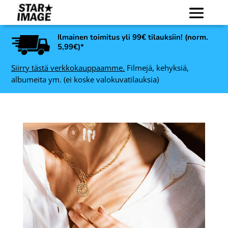
Ilmainen toimitus yli 99€ tilauksiin! (norm.
5,99€)*
Siirry tästä verkkokauppaamme.
Filmejä, kehyksiä,
albumeita ym. (ei koske valokuvatilauksia)
Varta paristo V4034/LR44