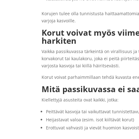
Korujen tulee olla tunnistusta haittaamattomia. 
varjoja kasvoille.
Korut voivat myös viime
harkiten
Vaikka passikuvassa tärkeintä on virallisuus ja 
korvakorut tai kaulakoru, joka ei peitä piirteit
varjosta kasvoja tai kiillä häiritsevästi.
Korut voivat parhaimmillaan tehdä kuvasta ene
Mitä passikuvassa ei saa
Kiellettyjä asusteita ovat kaikki, jotka:
Peittävät kasvoja tai vaikuttavat tunnistetta
Heijastavat valoa (esim. isot kiiltävät korut)
Erottuvat vahvasti ja vievät huomion kasvois