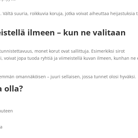
Vältä suuria, roikkuvia koruja, jotka voivat aiheuttaa heijastuksia t
istellä ilmeen – kun ne valitaan
tunnistettavuus, monet korut ovat sallittuja. Esimerkiksi sirot
äsi, voivat jopa tuoda ryhtiä ja viimeistellä kuvan ilmeen, kunhan ne 
mmän omannäköisen – juuri sellaisen, jossa tunnet olosi hyväksi.
 olla?
vuuteen
ta