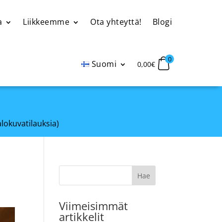
a
Liikkeemme
Ota yhteyttä!
Blogi
0
Suomi
0,00
€
alokuvatilauksia)
Viimeisimmät
artikkelit