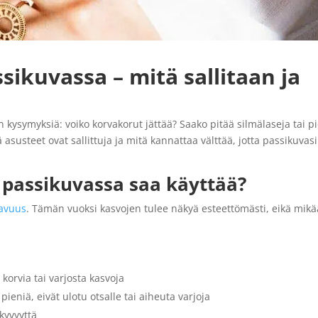
sikuvassa – mitä sallitaan ja
 kysymyksiä: voiko korvakorut jättää? Saako pitää silmälaseja tai p
susteet ovat sallittuja ja mitä kannattaa välttää, jotta passikuvasi
a passikuvassa saa käyttää?
tavuus
. Tämän vuoksi kasvojen tulee näkyä esteettömästi, eikä mik
ä korvia tai varjosta kasvoja
pieniä, eivät ulotu otsalle tai aiheuta varjoja
äkyvyyttä