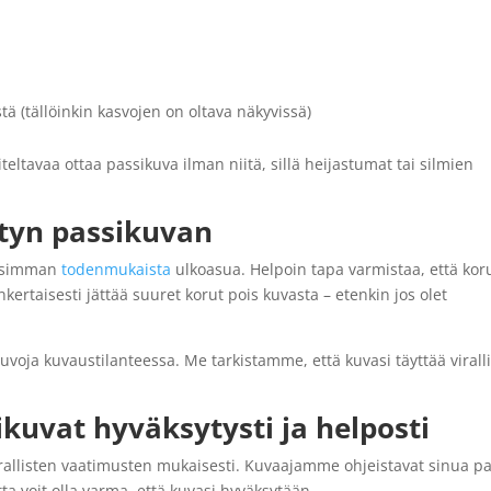
stä (tällöinkin kasvojen on oltava näkyvissä)
iteltavaa ottaa passikuva ilman niitä, sillä heijastumat tai silmien
.
tyn passikuvan
lisimman
todenmukaista
ulkoasua. Helpoin tapa varmistaa, että koru
nkertaisesti jättää suuret korut pois kuvasta – etenkin jos olet
voja kuvaustilanteessa. Me tarkistamme, että kuvasi täyttää virall
ikuvat hyväksytysti ja helposti
virallisten vaatimusten mukaisesti. Kuvaajamme ohjeistavat sinua p
ta voit olla varma, että kuvasi hyväksytään.