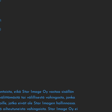
)
i
i
)
i
ontoista
, eikä Star Image Oy vastaa sisällön
littömästä tai välillisestä vahingosta
, jonka
ille
, jotka eivät ole Star Imagen hallinnassa
.
tä aiheutuneista vahingoista
. Star Image Oy ei