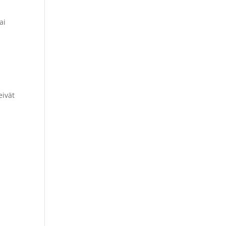
ai
eivät