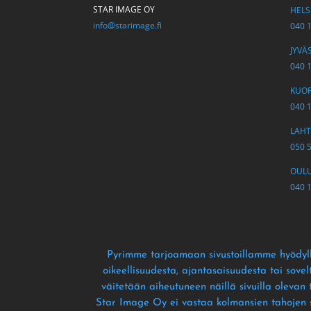
STAR IMAGE OY
HELSI
info@starimage.fi
040 
JYVÄS
040 
KUOPI
040 
LAHTI
050 
OULU 
040 
Pyrimme tarjoamaan sivustoillamme hyödyll
oikeellisuudesta
, ajantasaisuudesta tai sove
väitetään aiheutuneen näillä sivuilla olevan
Star Image Oy ei vastaa kolmansien tahojen siv