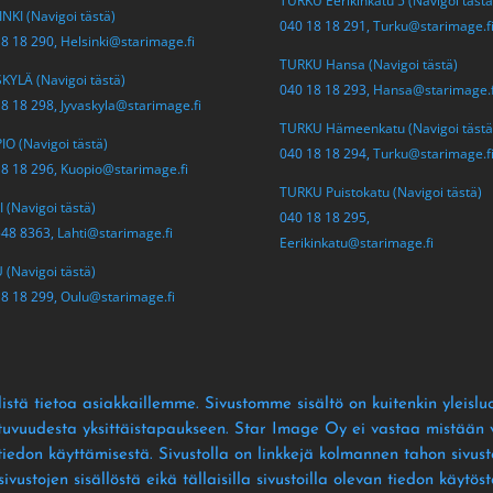
TURKU Eerikinkatu 5 (Navigoi tästä
NKI (Navigoi tästä)
040 18 18 291,
Turku@starimage.f
18 18 290,
Helsinki@starimage.fi
TURKU Hansa (Navigoi tästä)
KYLÄ (Navigoi tästä)
040 18 18 293,
Hansa@starimage.f
18 18 298,
Jyvaskyla@starimage.fi
TURKU Hämeenkatu (Navigoi tästä
O (Navigoi tästä)
040 18 18 294,
Turku@starimage.f
18 18 296,
Kuopio@starimage.fi
TURKU Puistokatu (Navigoi tästä)
 (Navigoi tästä)
040 18 18 295,
548 8363,
Lahti@starimage.fi
Eerikinkatu@starimage.fi
(Navigoi tästä)
18 18 299,
Oulu@starimage.fi
istä tietoa asiakkaillemme
. Sivustomme sisältö on kuitenkin yleislu
ltuvuudesta yksittäistapaukseen
. Star Image Oy ei vastaa mistään vä
 tiedon käyttämisestä
. Sivustolla on linkkejä kolmannen tahon sivusto
ustojen sisällöstä eikä tällaisilla sivustoilla olevan tiedon käytös