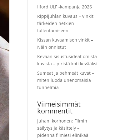
Ilford ULF -kampanja 2026
Rippijuhlan kuvaus – vinkit
tärkeiden hetkien
tallentamiseen
Kissan kuvaamisen vinkit –
Näin onnistut
Kevään sisustusideat omista
kuvista – piristä koti kevääksi
Sumeat ja pehmeät kuvat –
miten luoda unenomaisia
tunnelmia
Viimeisimmät
kommentit
Juhani korhonen
:
Filmin
säilytys ja käsittely –
pidennä filmiesi elinikää