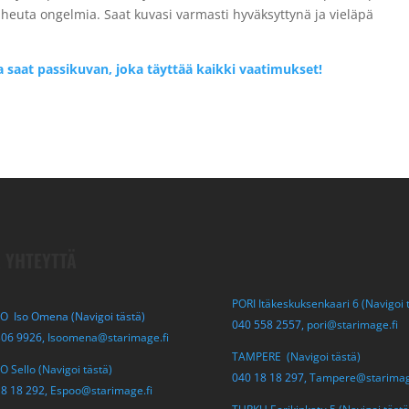
 aiheuta ongelmia. Saat kuvasi varmasti hyväksyttynä ja vieläpä
ja saat passikuvan, joka täyttää kaikki vaatimukset!
 YHTEYTTÄ
PORI Itäkeskuksenkaari 6 (Navigoi 
O Iso Omena (Navigoi tästä)
040 558 2557,
pori@starimage.fi
306 9926,
Isoomena@starimage.fi
TAMPERE (Navigoi tästä)
 Sello (Navigoi tästä)
040 18 18 297,
Tampere@starimag
18 18 292,
Espoo@starimage.fi