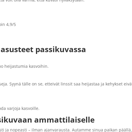
oin 4,9/5
a asusteet passikuvassa
luo heijastumia kasvoihin.
seja. Syynä tälle on se, etteivät linssit saa heijastaa ja kehykset eivä
oda varjoja kasvoille.
ssikuvaan ammattilaiselle
sti ja nopeasti – ilman ajanvarausta. Autamme sinua paikan päällä