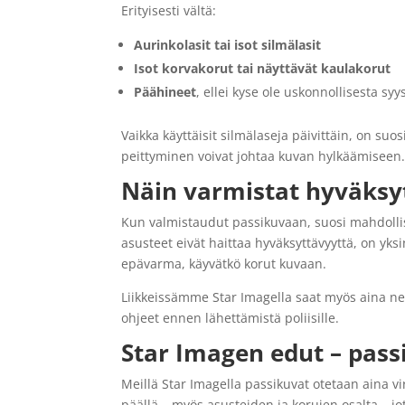
Erityisesti vältä:
Aurinkolasit tai isot silmälasit
Isot korvakorut tai näyttävät kaulakorut
Päähineet
, ellei kyse ole uskonnollisesta syy
Vaikka käyttäisit silmälaseja päivittäin, on suos
peittyminen voivat johtaa kuvan hylkäämiseen
Näin varmistat hyväksy
Kun valmistaudut passikuvaan, suosi mahdol
asusteet eivät haittaa hyväksyttävyyttä, on yksi
epävarma, käyvätkö korut kuvaan.
Liikkeissämme Star Imagella saat myös aina neu
ohjeet ennen lähettämistä poliisille.
Star Imagen edut – pass
Meillä Star Imagella passikuvat otetaan aina 
päällä – myös asusteiden ja korujen osalta – jot