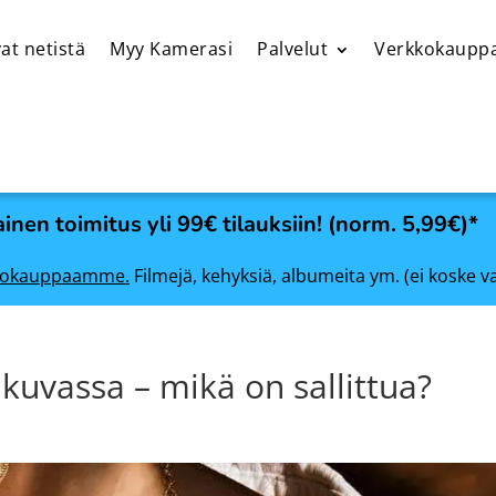
at netistä
Myy Kamerasi
Palvelut
Verkkokaupp
inen toimitus yli 99€ tilauksiin! (norm. 5,99€)*
rkkokauppaamme.
Filmejä, kehyksiä, albumeita ym. (ei koske v
ikuvassa – mikä on sallittua?