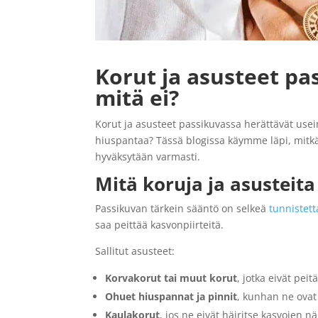
Korut ja asusteet pas
mitä ei?
Korut ja asusteet passikuvassa
herättävät usein
hiuspantaa? Tässä blogissa käymme läpi, mitkä a
hyväksytään varmasti.
Mitä koruja ja asusteit
Passikuvan tärkein sääntö on selkeä
tunnistet
saa peittää kasvonpiirteitä.
Sallitut asusteet:
Korvakorut
tai muut korut
, jotka eivät peit
Ohuet hiuspannat ja pinnit
, kunhan ne ovat 
Kaulakorut
, jos ne eivät häiritse kasvojen n