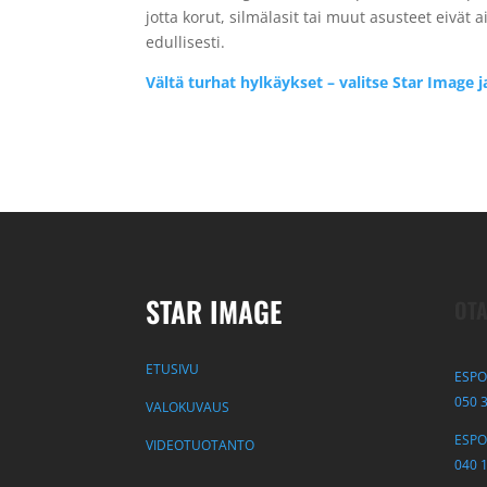
jotta korut, silmälasit tai muut asusteet eivät
edullisesti.
Vältä turhat hylkäykset – valitse Star Image 
STAR IMAGE
OTA
ETUSIVU
ESPO
050 
VALOKUVAUS
ESPOO
VIDEOTUOTANTO
040 