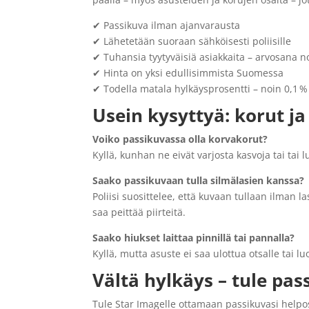
✔ Passikuva ilman ajanvarausta
✔ Lähetetään suoraan sähköisesti poliisille
✔ Tuhansia tyytyväisiä asiakkaita – arvosana n
✔ Hinta on yksi edullisimmista Suomessa
✔ Todella matala hylkäysprosentti – noin 0,1 %
Usein kysyttyä: korut j
Voiko passikuvassa olla korvakorut?
Kyllä, kunhan ne eivät varjosta kasvoja tai tai 
Saako passikuvaan tulla silmälasien kanssa?
Poliisi suosittelee, että kuvaan tullaan ilman la
saa peittää piirteitä.
Saako hiukset laittaa pinnillä tai pannalla?
Kyllä, mutta asuste ei saa ulottua otsalle tai lu
Vältä hylkäys – tule pa
Tule Star Imagelle ottamaan passikuvasi helpo