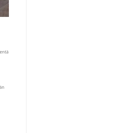
ientä
ään