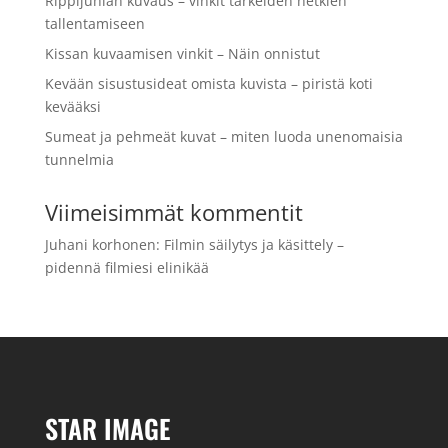
Rippijuhlan kuvaus – vinkit tärkeiden hetkien
tallentamiseen
Kissan kuvaamisen vinkit – Näin onnistut
Kevään sisustusideat omista kuvista – piristä koti
kevääksi
Sumeat ja pehmeät kuvat – miten luoda unenomaisia
tunnelmia
Viimeisimmät kommentit
Juhani korhonen
:
Filmin säilytys ja käsittely –
pidennä filmiesi elinikää
STAR IMAGE