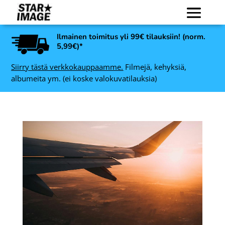
Ilmainen toimitus yli 99€ tilauksiin! (norm.
5,99€)*
Siirry tästä verkkokauppaamme.
Filmejä, kehyksiä,
albumeita ym. (ei koske valokuvatilauksia)
Ilford Other Chemistry
nen