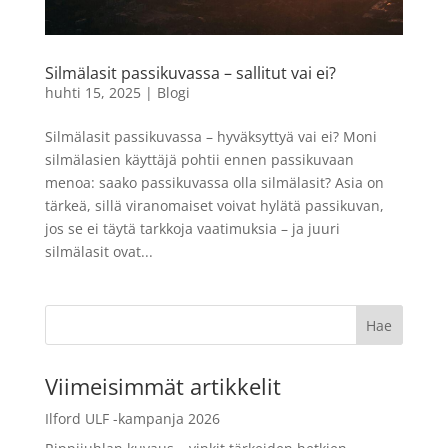
Ilfotol 1L
34,90
€
+
LISÄÄ
LISÄÄ
Silmälasit passikuvassa – sallitut vai ei?
huhti 15, 2025
|
Blogi
Silmälasit passikuvassa – hyväksyttyä vai ei? Moni
silmälasien käyttäjä pohtii ennen passikuvaan
menoa: saako passikuvassa olla silmälasit? Asia on
tärkeä, sillä viranomaiset voivat hylätä passikuvan,
jos se ei täytä tarkkoja vaatimuksia – ja juuri
silmälasit ovat...
Viimeisimmät artikkelit
Ilford ULF -kampanja 2026