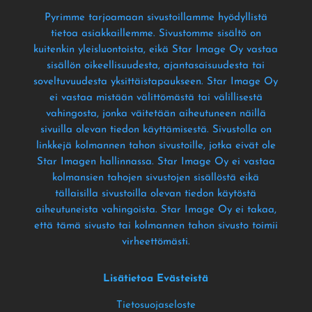
Pyrimme tarjoamaan sivustoillamme hyödyllistä
tietoa asiakkaillemme
. Sivustomme sisältö on
kuitenkin yleisluontoista
, eikä Star Image Oy vastaa
sisällön oikeellisuudesta
, ajantasaisuudesta tai
soveltuvuudesta yksittäistapaukseen
. Star Image Oy
ei vastaa mistään välittömästä tai välillisestä
vahingosta
, jonka väitetään aiheutuneen näillä
sivuilla olevan tiedon käyttämisestä
. Sivustolla on
linkkejä kolmannen tahon sivustoille
, jotka eivät ole
Star Imagen hallinnassa
. Star Image Oy ei vastaa
kolmansien tahojen sivustojen sisällöstä eikä
tällaisilla sivustoilla olevan tiedon käytöstä
aiheutuneista vahingoista
. Star Image Oy ei takaa
,
että tämä sivusto tai kolmannen tahon sivusto toimii
virheettömästi
.
Lisätietoa Evästeistä
Tietosuojaseloste