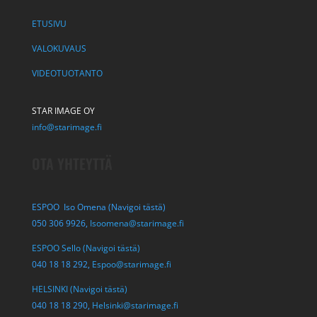
ETUSIVU
VALOKUVAUS
VIDEOTUOTANTO
STAR IMAGE OY
info@starimage.fi
OTA YHTEYTTÄ
ESPOO Iso Omena (Navigoi tästä)
050 306 9926,
Isoomena@starimage.fi
ESPOO Sello (Navigoi tästä)
040 18 18 292,
Espoo@starimage.fi
HELSINKI (Navigoi tästä)
040 18 18 290,
Helsinki@starimage.fi