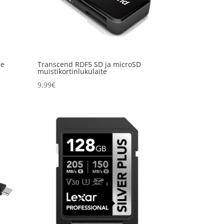
ie
Transcend RDF5 SD ja microSD
muistikortinlukulaite
9,99
€