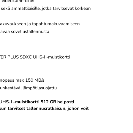
a videokameroihin
 sekä ammattilaisille, jotka tarvitsevat korkean
arjakuvaukseen ja tapahtumakuvaamiseen
lavaa sovellustallennusta
LVER PLUS SDXC UHS-I -muistikortti
usnopeus max 150 MB/s
unkestävä, lämpötilasuojattu
UHS-I -muistikortti 512 GB helposti
un tarvitset tallennusratkaisun, johon voit