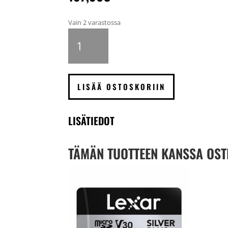
Vain 2 varastossa
Lexar
SDXC
Professional
SILVER
Plus
LISÄÄ OSTOSKORIIN
1066x
Muistikortti
512GB
LISÄTIEDOT
määrä
TÄMÄN TUOTTEEN KANSSA OST