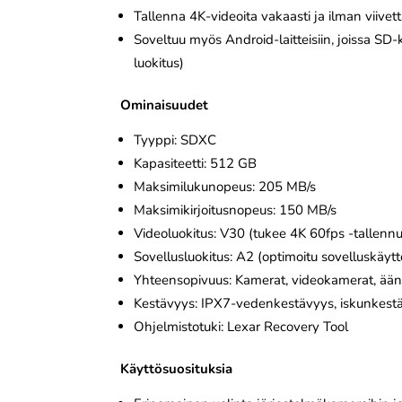
Tallenna 4K-videoita vakaasti ja ilman viivet
Soveltuu myös Android-laitteisiin, joissa SD-
luokitus)
Ominaisuudet
Tyyppi: SDXC
Kapasiteetti: 512 GB
Maksimilukunopeus: 205 MB/s
Maksimikirjoitusnopeus: 150 MB/s
Videoluokitus: V30 (tukee 4K 60fps -tallennu
Sovellusluokitus: A2 (optimoitu sovelluskäytt
Yhteensopivuus: Kamerat, videokamerat, äänil
Kestävyys: IPX7-vedenkestävyys, iskunkestäv
Ohjelmistotuki: Lexar Recovery Tool
Käyttösuosituksia