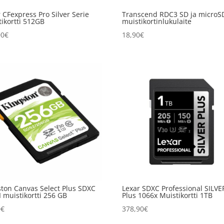
 CFexpress Pro Silver Serie
Transcend RDC3 SD ja microS
ikortti 512GB
muistikortinlukulaite
00
€
18,90
€
ston Canvas Select Plus SDXC
Lexar SDXC Professional SILVE
 muistikortti 256 GB
Plus 1066x Muistikortti 1TB
0
€
378,90
€