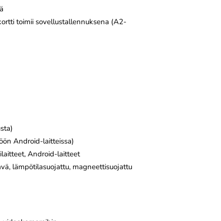
tä
kortti toimii sovellustallennuksena (A2-
sta)
öön Android-laitteissa)
aitteet, Android-laitteet
ä, lämpötilasuojattu, magneettisuojattu