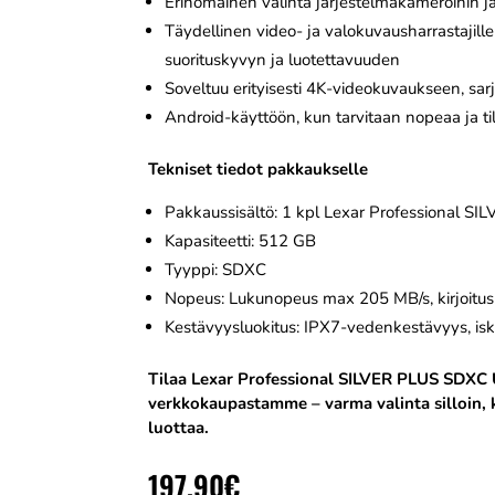
Erinomainen valinta järjestelmäkameroihin j
Täydellinen video- ja valokuvausharrastajille
suorituskyvyn ja luotettavuuden
Soveltuu erityisesti 4K-videokuvaukseen, s
Android-käyttöön, kun tarvitaan nopeaa ja ti
Tekniset tiedot pakkaukselle
Pakkaussisältö: 1 kpl Lexar Professional SI
Kapasiteetti: 512 GB
Tyyppi: SDXC
Nopeus: Lukunopeus max 205 MB/s, kirjoit
Kestävyysluokitus: IPX7-vedenkestävyys, isk
Tilaa Lexar Professional SILVER PLUS SDXC 
verkkokaupastamme – varma valinta silloin, k
luottaa.
197,90
€