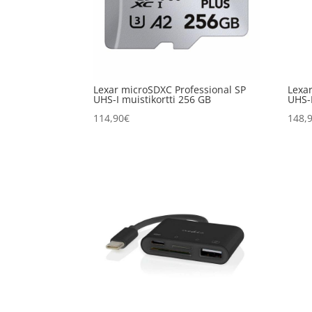
Lexar microSDXC Professional SP
Lexa
UHS-I muistikortti 256 GB
UHS-I
114,90
€
148,