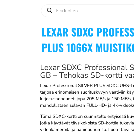
Products
search
LEXAR SDXC PROFESS
PLUS 1066X MUISTIK
Lexar SDXC Professional 
GB – Tehokas SD-kortti va
Lexar Professional SILVER PLUS SDXC UHS-I on
tarjoaa erinomaisen suorituskyvyn vaativiin käyt
kirjoitusnopeudet, jopa 205 MB/s ja 150 MB/s, 
mahdollistaen sulavan FULL-HD- ja 4K-videok
Tämä SDXC-kortti on suunniteltu erityisesti kuvaaj
jotka käyttävät täysikokoista SD-korttia tukevia
videokameroita ja ääninauhureita. Luotettava s