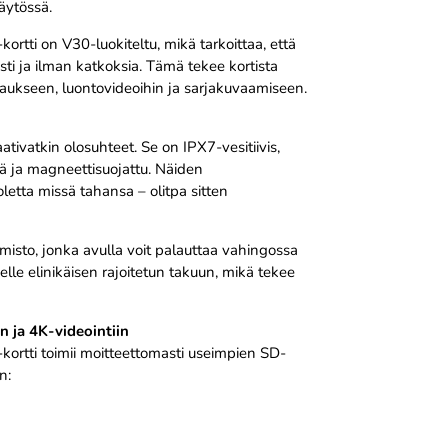
käytössä.
tti on V30-luokiteltu, mikä tarkoittaa, että
sti ja ilman katkoksia. Tämä tekee kortista
aukseen, luontovideoihin ja sarjakuvaamiseen.
ivatkin olosuhteet. Se on IPX7-vesitiivis,
ä ja magneettisuojattu. Näiden
letta missä tahansa – olitpa sitten
isto, jonka avulla voit palauttaa vahingossa
eelle elinikäisen rajoitetun takuun, mikä tekee
 ja 4K-videointiin
ortti toimii moitteettomasti useimpien SD-
n: