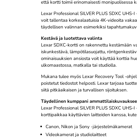
että kortti toimii erinomaisesti monipuolisessa 
Lexar Professional SILVER PLUS SDXC UHS-I -kor
voit tallentaa korkealaatuisia 4K-videoita vakaa
täydellisen valinnan esimerkiksi tapahtumakuv
Kestävä ja luotettava valinta
Lexar SDXC-kortti on rakennettu kestämään vaat
iskunkestävä, lämpötilasuojattu, röntgenkestäv
ominaisuuksien ansiosta voit käyttää korttia huo
ulkomaastossa, matkalla tai studiolla.
Mukana tulee myös Lexar Recovery Tool -ohjelm
poistetut tiedostot helposti. Lexar tarjoaa tuott
siitä pitkäaikaisen ja turvallisen sijoituksen.
Täydellinen kumppani ammattilaiskuvaukseen
Lexar Professional SILVER PLUS SDXC UHS-I -k
korttipaikkaa käyttävien laitteiden kanssa, kute
Canon, Nikon ja Sony -järjestelmäkamerat
Videokamerat ja studiolaitteet