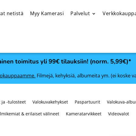
at netistä
Myy Kamerasi
Palvelut
Verkkokaupp
inen toimitus yli 99€ tilauksiin! (norm. 5,99€)*
rkkokauppaamme.
Filmejä, kehyksiä, albumeita ym. (ei koske v
 ja -tulosteet
Valokuvakehykset
Paspartuurit
Valokuva-albu
ilmikemiat & erilaiset välineet
Kameratarvikkeet
Videovalot