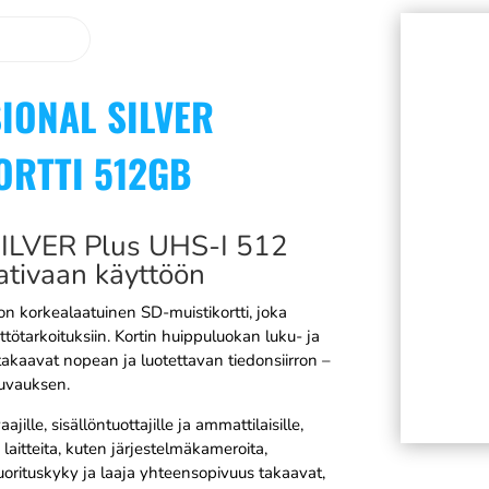
IONAL SILVER
ORTTI 512GB
SILVER Plus UHS-I 512
ativaan käyttöön
 korkealaatuinen SD-muistikortti, joka
tötarkoituksiin. Kortin huippuluokan luku- ja
takaavat nopean ja luotettavan tiedonsiirron –
uvauksen.
ille, sisällöntuottajille ja ammattilaisille,
 laitteita, kuten järjestelmäkameroita,
uorituskyky ja laaja yhteensopivuus takaavat,