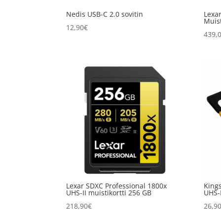
Nedis USB-C 2.0 sovitin
Lexar
Muist
12,90
€
439,
Lexar SDXC Professional 1800x
King
UHS-II muistikortti 256 GB
UHS-I
218,90
€
26,9