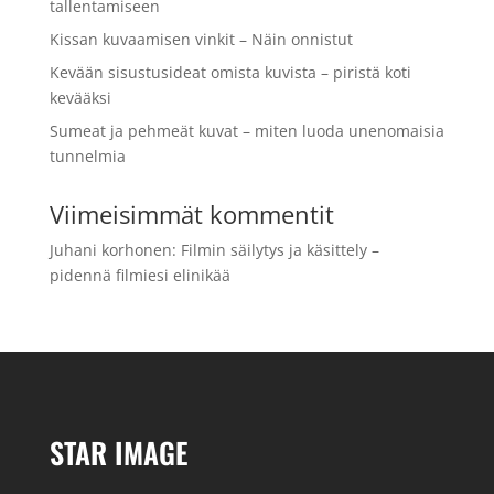
tallentamiseen
Kissan kuvaamisen vinkit – Näin onnistut
Kevään sisustusideat omista kuvista – piristä koti
kevääksi
Sumeat ja pehmeät kuvat – miten luoda unenomaisia
tunnelmia
Viimeisimmät kommentit
Juhani korhonen
:
Filmin säilytys ja käsittely –
pidennä filmiesi elinikää
STAR IMAGE