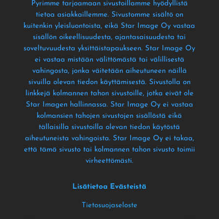
Pyrimme tarjoamaan sivustoillamme hyödyllistä
tietoa asiakkaillemme
. Sivustomme sisältö on
kuitenkin yleisluontoista
, eikä Star Image Oy vastaa
sisällön oikeellisuudesta
, ajantasaisuudesta tai
soveltuvuudesta yksittäistapaukseen
. Star Image Oy
ei vastaa mistään välittömästä tai välillisestä
vahingosta
, jonka väitetään aiheutuneen näillä
sivuilla olevan tiedon käyttämisestä
. Sivustolla on
linkkejä kolmannen tahon sivustoille
, jotka eivät ole
Star Imagen hallinnassa
. Star Image Oy ei vastaa
kolmansien tahojen sivustojen sisällöstä eikä
tällaisilla sivustoilla olevan tiedon käytöstä
aiheutuneista vahingoista
. Star Image Oy ei takaa
,
että tämä sivusto tai kolmannen tahon sivusto toimii
virheettömästi
.
Lisätietoa Evästeistä
Tietosuojaseloste