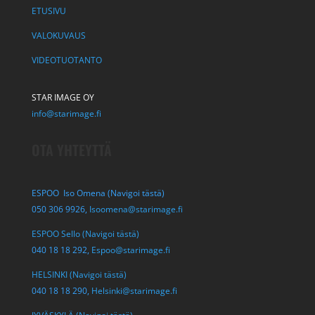
ETUSIVU
VALOKUVAUS
VIDEOTUOTANTO
STAR IMAGE OY
info@starimage.fi
OTA YHTEYTTÄ
ESPOO Iso Omena (Navigoi tästä)
050 306 9926,
Isoomena@starimage.fi
ESPOO Sello (Navigoi tästä)
040 18 18 292,
Espoo@starimage.fi
HELSINKI (Navigoi tästä)
040 18 18 290,
Helsinki@starimage.fi