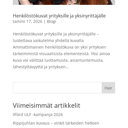
mustavalkofilmi 120
11,90
€
+
LISÄÄ
Henkilöstökuvat yrityksille ja yksinyrittäjälle
LISÄÄ
tammi 17, 2026
|
Blogi
Henkilöstökuvat yrityksille ja yksinyrittäjälle –
luotettava vaikutelma yhdellä kuvalla
Ammattimainen henkilöstökuva on yksi yrityksen
tärkeimmistä visuaalisista elementeistä. Yksi ainoa
kuva voi välittää luottamusta, asiantuntemusta,
lähestyttävyyttä ja yrityksen...
Viimeisimmät artikkelit
Ilford ULF -kampanja 2026
Rippijuhlan kuvaus – vinkit tärkeiden hetkien