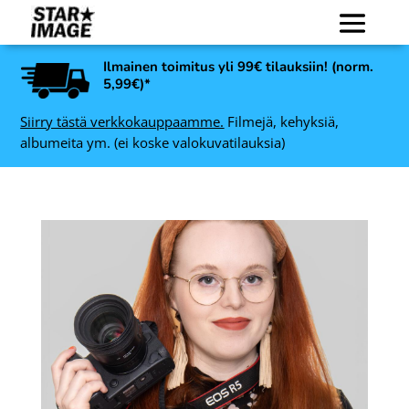
Ilmainen toimitus yli 99€ tilauksiin! (norm.
5,99€)*
Siirry tästä verkkokauppaamme.
Filmejä, kehyksiä,
albumeita ym. (ei koske valokuvatilauksia)
Ultrafine Xtreme UXF 100
nen