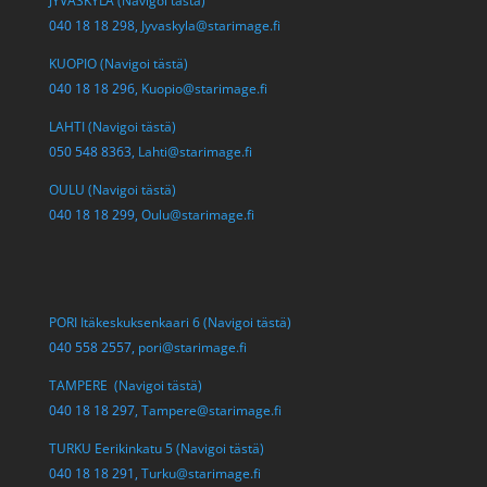
JYVÄSKYLÄ (Navigoi tästä)
040 18 18 298,
Jyvaskyla@starimage.fi
KUOPIO (Navigoi tästä)
040 18 18 296,
Kuopio@starimage.fi
LAHTI (Navigoi tästä)
050 548 8363,
Lahti@starimage.fi
OULU (Navigoi tästä)
040 18 18 299,
Oulu@starimage.fi
PORI Itäkeskuksenkaari 6 (Navigoi tästä)
040 558 2557,
pori@starimage.fi
TAMPERE (Navigoi tästä)
040 18 18 297,
Tampere@starimage.fi
TURKU Eerikinkatu 5 (Navigoi tästä)
040 18 18 291,
Turku@starimage.fi