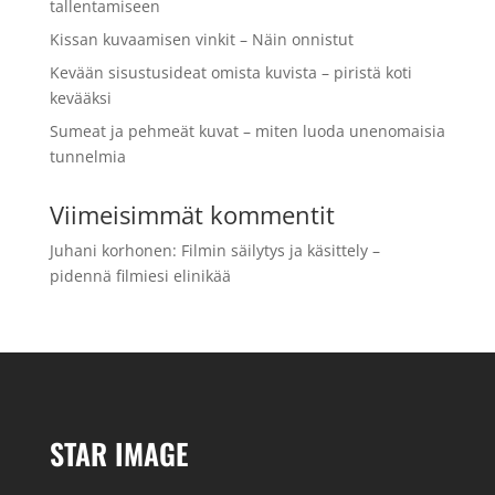
tallentamiseen
Kissan kuvaamisen vinkit – Näin onnistut
Kevään sisustusideat omista kuvista – piristä koti
kevääksi
Sumeat ja pehmeät kuvat – miten luoda unenomaisia
tunnelmia
Viimeisimmät kommentit
Juhani korhonen
:
Filmin säilytys ja käsittely –
pidennä filmiesi elinikää
STAR IMAGE