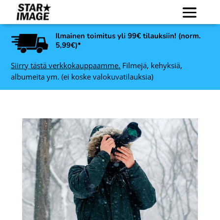
Ilmainen toimitus yli 99€ tilauksiin! (norm.
5,99€)*
Siirry tästä verkkokauppaamme.
Filmejä, kehyksiä,
albumeita ym. (ei koske valokuvatilauksia)
Kodak Slide N Scan Digital
-