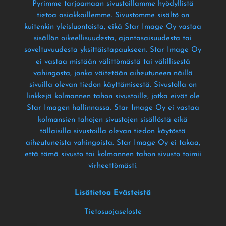
Pyrimme tarjoamaan sivustoillamme hyödyllistä
tietoa asiakkaillemme
. Sivustomme sisältö on
kuitenkin yleisluontoista
, eikä Star Image Oy vastaa
sisällön oikeellisuudesta
, ajantasaisuudesta tai
soveltuvuudesta yksittäistapaukseen
. Star Image Oy
ei vastaa mistään välittömästä tai välillisestä
vahingosta
, jonka väitetään aiheutuneen näillä
sivuilla olevan tiedon käyttämisestä
. Sivustolla on
linkkejä kolmannen tahon sivustoille
, jotka eivät ole
Star Imagen hallinnassa
. Star Image Oy ei vastaa
kolmansien tahojen sivustojen sisällöstä eikä
tällaisilla sivustoilla olevan tiedon käytöstä
aiheutuneista vahingoista
. Star Image Oy ei takaa
,
että tämä sivusto tai kolmannen tahon sivusto toimii
virheettömästi
.
Lisätietoa Evästeistä
Tietosuojaseloste