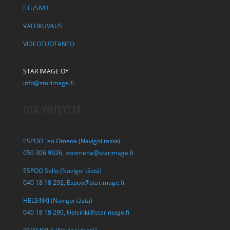
ETUSIVU
VALOKUVAUS
VIDEOTUOTANTO
STAR IMAGE OY
info@starimage.fi
OTA YHTEYTTÄ
ESPOO Iso Omena (Navigoi tästä)
050 306 9926,
Isoomena@starimage.fi
ESPOO Sello (Navigoi tästä)
040 18 18 292,
Espoo@starimage.fi
HELSINKI (Navigoi tästä)
040 18 18 290,
Helsinki@starimage.fi