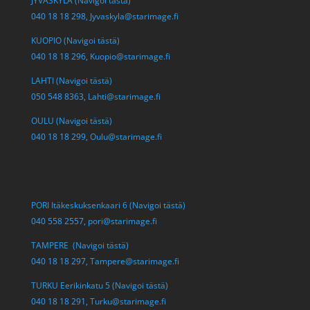
JYVÄSKYLÄ (Navigoi tästä)
040 18 18 298,
Jyvaskyla@starimage.fi
KUOPIO (Navigoi tästä)
040 18 18 296,
Kuopio@starimage.fi
LAHTI (Navigoi tästä)
050 548 8363,
Lahti@starimage.fi
OULU (Navigoi tästä)
040 18 18 299,
Oulu@starimage.fi
PORI Itäkeskuksenkaari 6 (Navigoi tästä)
040 558 2557,
pori@starimage.fi
TAMPERE (Navigoi tästä)
040 18 18 297,
Tampere@starimage.fi
TURKU Eerikinkatu 5 (Navigoi tästä)
040 18 18 291,
Turku@starimage.fi