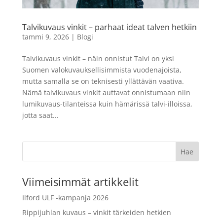
Film Scanner 5"
229,90
€
+
LISÄÄ
Talvikuvaus vinkit – parhaat ideat talven hetkiin
LISÄÄ
tammi 9, 2026
|
Blogi
Talvikuvaus vinkit – näin onnistut Talvi on yksi
Suomen valokuvauksellisimmista vuodenajoista,
mutta samalla se on teknisesti yllättävän vaativa.
Nämä talvikuvaus vinkit auttavat onnistumaan niin
lumikuvaus-tilanteissa kuin hämärissä talvi-illoissa,
jotta saat...
Viimeisimmät artikkelit
Ilford ULF -kampanja 2026
Rippijuhlan kuvaus – vinkit tärkeiden hetkien