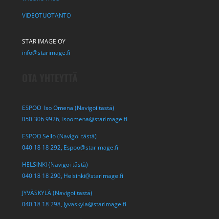
VIDEOTUOTANTO
STAR IMAGE OY
info@starimage.fi
OTA YHTEYTTÄ
ESPOO Iso Omena (Navigoi tästä)
050 306 9926,
Isoomena@starimage.fi
ESPOO Sello (Navigoi tästä)
040 18 18 292,
Espoo@starimage.fi
HELSINKI (Navigoi tästä)
040 18 18 290,
Helsinki@starimage.fi
JYVÄSKYLÄ (Navigoi tästä)
040 18 18 298,
Jyvaskyla@starimage.fi