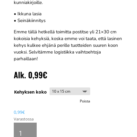
kunniakirjoille.
• Ikkuna lasia
• Seinäkiinnitys
Emme tällä hetkellä toimitta postitse yli 21×30 cm
kokoisia kehyksiä, koska emme voi taata, että lasinen
kehys kulkee ehjänä perille tuotteiden suuren koon
vuoksi. Selvitämme logistiikka vaihtoehtoja
parhaillaan!
Alk.
0,99
€
Kehyksen koko
Poista
0,99
€
Varastossa
Clipframe
valokuvakehys