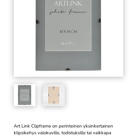
paristo AA, 12 kpl
6,99
€
SÄÄ
+
LISÄÄ
Art Link Clipframe on perinteinen yksinkertainen
klipsikehys valokuville, todistuksille tai vaikkapa