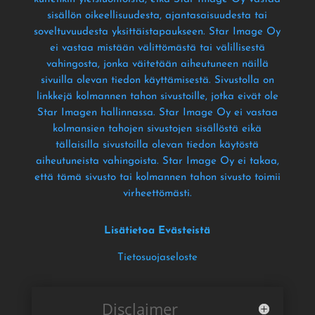
sisällön oikeellisuudesta
, ajantasaisuudesta tai
soveltuvuudesta yksittäistapaukseen
. Star Image Oy
ei vastaa mistään välittömästä tai välillisestä
vahingosta
, jonka väitetään aiheutuneen näillä
sivuilla olevan tiedon käyttämisestä
. Sivustolla on
linkkejä kolmannen tahon sivustoille
, jotka eivät ole
Star Imagen hallinnassa
. Star Image Oy ei vastaa
kolmansien tahojen sivustojen sisällöstä eikä
tällaisilla sivustoilla olevan tiedon käytöstä
aiheutuneista vahingoista
. Star Image Oy ei takaa
,
että tämä sivusto tai kolmannen tahon sivusto toimii
virheettömästi
.
Lisätietoa Evästeistä
Tietosuojaseloste
Disclaimer