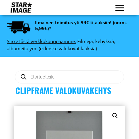
Ilmainen toimitus yli 99€ tilauksiin! (norm.
5,99€)*
Siirry tästä verkkokauppaamme.
Filmejä, kehyksiä,
albumeita ym. (ei koske valokuvatilauksia)
Products
search
CLIPFRAME VALOKUVAKEHYS
 B
Varta Longlife Power