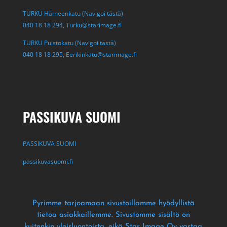
TURKU Hämeenkatu (Navigoi tästä)
040 18 18 294,
Turku@starimage.fi
TURKU Puistokatu (Navigoi tästä)
040 18 18 295,
Eerikinkatu@starimage.fi
PASSIKUVA SUOMI
PASSIKUVA SUOMI
passikuvasuomi.fi
Pyrimme tarjoamaan sivustoillamme hyödyllistä
tietoa asiakkaillemme
. Sivustomme sisältö on
kuitenkin yleisluontoista
, eikä Star Image Oy vastaa