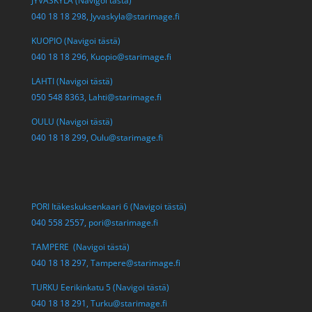
JYVÄSKYLÄ (Navigoi tästä)
040 18 18 298,
Jyvaskyla@starimage.fi
KUOPIO (Navigoi tästä)
040 18 18 296,
Kuopio@starimage.fi
LAHTI (Navigoi tästä)
050 548 8363,
Lahti@starimage.fi
OULU (Navigoi tästä)
040 18 18 299,
Oulu@starimage.fi
PORI Itäkeskuksenkaari 6 (Navigoi tästä)
040 558 2557,
pori@starimage.fi
TAMPERE (Navigoi tästä)
040 18 18 297,
Tampere@starimage.fi
TURKU Eerikinkatu 5 (Navigoi tästä)
040 18 18 291,
Turku@starimage.fi