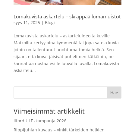
15 x 20 cm
7,99
€
Lomakuvista askartelu – skräppää lomamuistot
LISÄÄ
+
LISÄÄ
syys 11, 2025
|
Blogi
Lomakuvista askartelu – askarteluideoita kuville
Matkoilta kertyy aina kymmeniä tai jopa satoja kuvia,
joihin on tallentunut unohtumattomia hetkiä. Sen
sijaan, että kuvat jäisivät puhelimen kätköihin, ne
kannattaa nostaa esille luovalla tavalla. Lomakuvista
askartelu...
Viimeisimmät artikkelit
Ilford ULF -kampanja 2026
Rippijuhlan kuvaus – vinkit tärkeiden hetkien