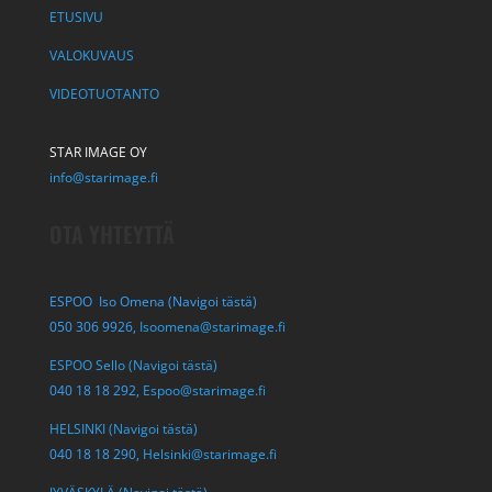
ETUSIVU
VALOKUVAUS
VIDEOTUOTANTO
STAR IMAGE OY
info@starimage.fi
OTA YHTEYTTÄ
ESPOO Iso Omena (Navigoi tästä)
050 306 9926,
Isoomena@starimage.fi
ESPOO Sello (Navigoi tästä)
040 18 18 292,
Espoo@starimage.fi
HELSINKI (Navigoi tästä)
040 18 18 290,
Helsinki@starimage.fi