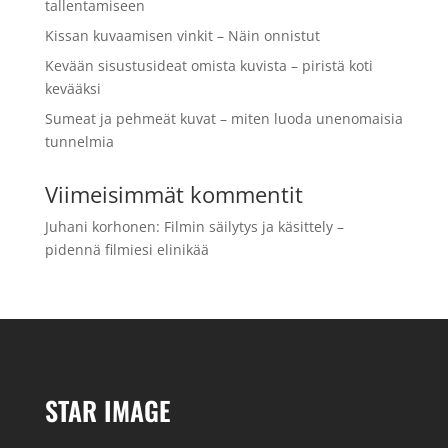
tallentamiseen
Kissan kuvaamisen vinkit – Näin onnistut
Kevään sisustusideat omista kuvista – piristä koti
kevääksi
Sumeat ja pehmeät kuvat – miten luoda unenomaisia
tunnelmia
Viimeisimmät kommentit
Juhani korhonen
:
Filmin säilytys ja käsittely –
pidennä filmiesi elinikää
STAR IMAGE