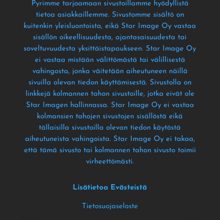
Pyrimme tarjoamaan sivustoillamme hyödyllistä
tietoa asiakkaillemme
. Sivustomme sisältö on
kuitenkin yleisluontoista
, eikä Star Image Oy vastaa
sisällön oikeellisuudesta
, ajantasaisuudesta tai
soveltuvuudesta yksittäistapaukseen
. Star Image Oy
ei vastaa mistään välittömästä tai välillisestä
vahingosta
, jonka väitetään aiheutuneen näillä
sivuilla olevan tiedon käyttämisestä
. Sivustolla on
linkkejä kolmannen tahon sivustoille
, jotka eivät ole
Star Imagen hallinnassa
. Star Image Oy ei vastaa
kolmansien tahojen sivustojen sisällöstä eikä
tällaisilla sivustoilla olevan tiedon käytöstä
aiheutuneista vahingoista
. Star Image Oy ei takaa
,
että tämä sivusto tai kolmannen tahon sivusto toimii
virheettömästi
.
Lisätietoa Evästeistä
Tietosuojaseloste