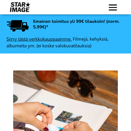
Ilmainen toimitus yli 99€ tilauksiin! (norm.
5,99€)*
Siirry tästä verkkokauppaamme.
Filmejä, kehyksiä,
albumeita ym. (ei koske valokuvatilauksia)
Art Link Leila
 21
valokuvakehys, musta -