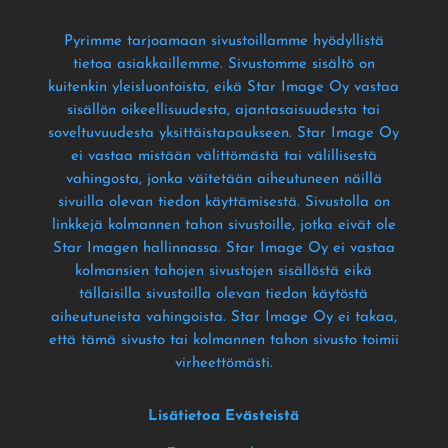
Pyrimme tarjoamaan sivustoillamme hyödyllistä
tietoa asiakkaillemme
. Sivustomme sisältö on
kuitenkin yleisluontoista
, eikä Star Image Oy vastaa
sisällön oikeellisuudesta
, ajantasaisuudesta tai
soveltuvuudesta yksittäistapaukseen
. Star Image Oy
ei vastaa mistään välittömästä tai välillisestä
vahingosta
, jonka väitetään aiheutuneen näillä
sivuilla olevan tiedon käyttämisestä
. Sivustolla on
linkkejä kolmannen tahon sivustoille
, jotka eivät ole
Star Imagen hallinnassa
. Star Image Oy ei vastaa
kolmansien tahojen sivustojen sisällöstä eikä
tällaisilla sivustoilla olevan tiedon käytöstä
aiheutuneista vahingoista
. Star Image Oy ei takaa
,
että tämä sivusto tai kolmannen tahon sivusto toimii
virheettömästi
.
Lisätietoa Evästeistä