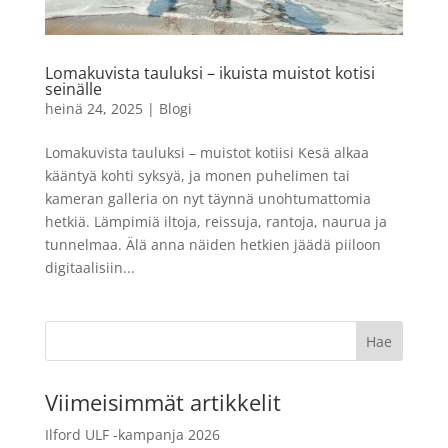
(Kodak Eastman)
98,90
€
LISÄÄ
+
LISÄÄ
Lomakuvista tauluksi – ikuista muistot kotisi
seinälle
heinä 24, 2025
|
Blogi
Lomakuvista tauluksi – muistot kotiisi Kesä alkaa
kääntyä kohti syksyä, ja monen puhelimen tai
kameran galleria on nyt täynnä unohtumattomia
hetkiä. Lämpimiä iltoja, reissuja, rantoja, naurua ja
tunnelmaa. Älä anna näiden hetkien jäädä piiloon
digitaalisiin...
Viimeisimmät artikkelit
Ilford ULF -kampanja 2026