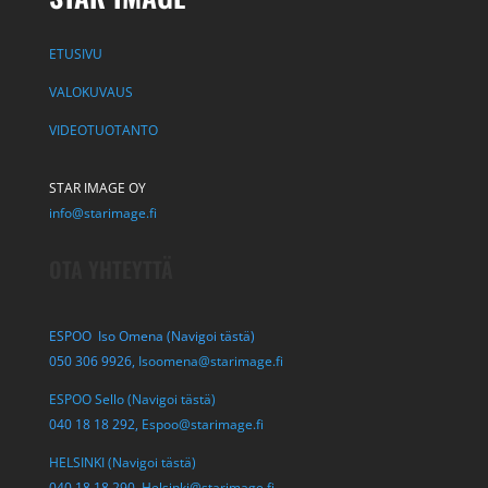
ETUSIVU
VALOKUVAUS
VIDEOTUOTANTO
STAR IMAGE OY
info@starimage.fi
OTA YHTEYTTÄ
ESPOO Iso Omena (Navigoi tästä)
050 306 9926,
Isoomena@starimage.fi
ESPOO Sello (Navigoi tästä)
040 18 18 292,
Espoo@starimage.fi
HELSINKI (Navigoi tästä)
040 18 18 290,
Helsinki@starimage.fi