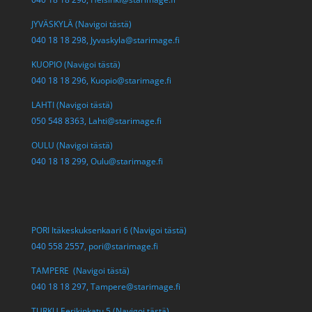
JYVÄSKYLÄ (Navigoi tästä)
040 18 18 298,
Jyvaskyla@starimage.fi
KUOPIO (Navigoi tästä)
040 18 18 296,
Kuopio@starimage.fi
LAHTI (Navigoi tästä)
050 548 8363,
Lahti@starimage.fi
OULU (Navigoi tästä)
040 18 18 299,
Oulu@starimage.fi
PORI Itäkeskuksenkaari 6 (Navigoi tästä)
040 558 2557,
pori@starimage.fi
TAMPERE (Navigoi tästä)
040 18 18 297,
Tampere@starimage.fi
TURKU Eerikinkatu 5 (Navigoi tästä)