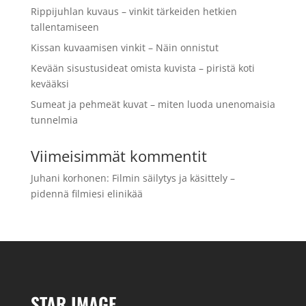
Rippijuhlan kuvaus – vinkit tärkeiden hetkien
tallentamiseen
Kissan kuvaamisen vinkit – Näin onnistut
Kevään sisustusideat omista kuvista – piristä koti
kevääksi
Sumeat ja pehmeät kuvat – miten luoda unenomaisia
tunnelmia
Viimeisimmät kommentit
Juhani korhonen
:
Filmin säilytys ja käsittely –
pidennä filmiesi elinikää
STAR IMAGE