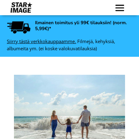
Ilmainen toimitus yli 99€ tilauksiin! (norm.
5,99€)*
Siirry tästä verkkokauppaamme.
Filmejä, kehyksiä,
albumeita ym. (ei koske valokuvatilauksia)
Kodak EKTAR 100 120, 5
-
kpl värinegatiivifilmi