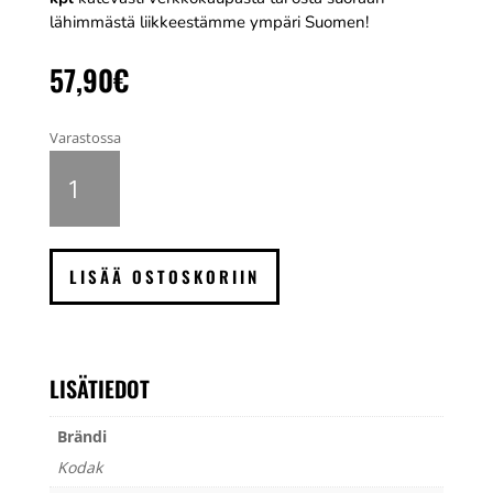
lähimmästä liikkeestämme ympäri Suomen!
57,90
€
Varastossa
Kodak
Professional
Gold
200
värifilmi
LISÄÄ OSTOSKORIIN
120,
5
kpl
määrä
LISÄTIEDOT
Brändi
Kodak