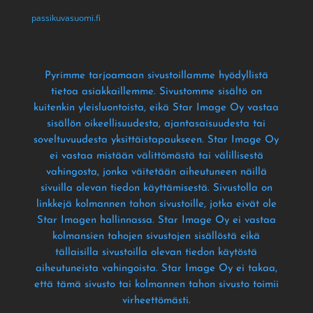
passikuvasuomi.fi
Pyrimme tarjoamaan sivustoillamme hyödyllistä
tietoa asiakkaillemme
. Sivustomme sisältö on
kuitenkin yleisluontoista
, eikä Star Image Oy vastaa
sisällön oikeellisuudesta
, ajantasaisuudesta tai
soveltuvuudesta yksittäistapaukseen
. Star Image Oy
ei vastaa mistään välittömästä tai välillisestä
vahingosta
, jonka väitetään aiheutuneen näillä
sivuilla olevan tiedon käyttämisestä
. Sivustolla on
linkkejä kolmannen tahon sivustoille
, jotka eivät ole
Star Imagen hallinnassa
. Star Image Oy ei vastaa
kolmansien tahojen sivustojen sisällöstä eikä
tällaisilla sivustoilla olevan tiedon käytöstä
aiheutuneista vahingoista
. Star Image Oy ei takaa
,
että tämä sivusto tai kolmannen tahon sivusto toimii
virheettömästi
.