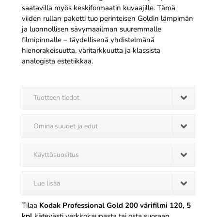
saatavilla myös keskiformaatin kuvaajille. Tämä
viiden rullan paketti tuo perinteisen Goldin lämpimän
ja luonnollisen sävymaailman suuremmalle
filmipinnalle – täydellisenä yhdistelmänä
hienorakeisuutta, väritarkkuutta ja klassista
analogista estetiikkaa.
Tuotteen tiedot
Ominaisuudet ja edut
Käyttösuositus
Lue lisää
Tilaa
Kodak Professional Gold 200 värifilmi 120, 5
kpl
kätevästi verkkokaupasta tai osta suoraan