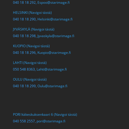
040 18 18 292,
Espoo@starimage.fi
HELSINKI (Navigoi tästä)
040 18 18 290,
Helsinki@starimage.fi
JYVÄSKYLÄ (Navigoi tästä)
040 18 18 298,
Jyvaskyla@starimage.fi
KUOPIO (Navigoi tästä)
040 18 18 296,
Kuopio@starimage.fi
LAHTI (Navigoi tästä)
050 548 8363,
Lahti@starimage.fi
OULU (Navigoi tästä)
040 18 18 299,
Oulu@starimage.fi
PORI Itäkeskuksenkaari 6 (Navigoi tästä)
040 558 2557,
pori@starimage.fi