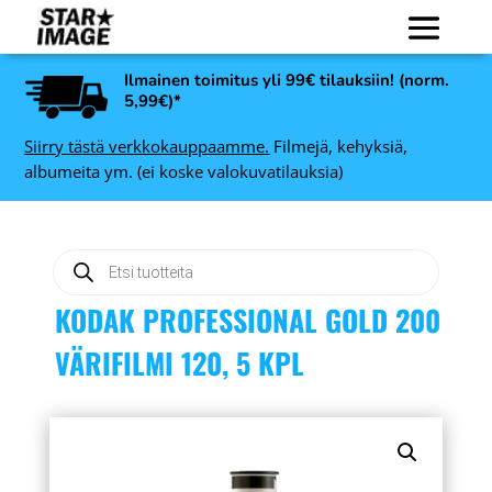
Ilmainen toimitus yli 99€ tilauksiin! (norm.
5,99€)*
Siirry tästä verkkokauppaamme.
Filmejä, kehyksiä,
albumeita ym. (ei koske valokuvatilauksia)
Products
search
KODAK PROFESSIONAL GOLD 200
VÄRIFILMI 120, 5 KPL
Revolog NEBULA 200 135