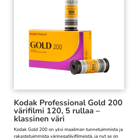
väriefektifilmi, 36 kuvaa
19,90
€
SÄÄ
+
LISÄÄ
Kodak Professional Gold 200
värifilmi 120, 5 rullaa –
klassinen väri
Kodak Gold 200 on yksi maailman tunnetuimmista ja
rakastetuimmista värinegatiivifilmeistä, ja nyt se on