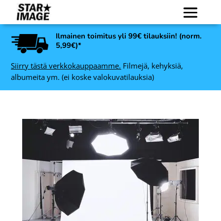
Ilmainen toimitus yli 99€ tilauksiin! (norm.
5,99€)*
Siirry tästä verkkokauppaamme.
Filmejä, kehyksiä,
albumeita ym. (ei koske valokuvatilauksia)
dubblefilm STEREO 200
135, 36 kuvaa