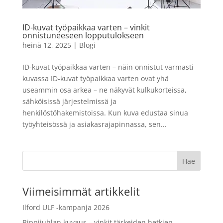
väriefektifilmi
LISÄÄ
19,90
€
+
LISÄÄ
ID-kuvat työpaikkaa varten – vinkit
onnistuneeseen lopputulokseen
heinä 12, 2025
|
Blogi
ID-kuvat työpaikkaa varten – näin onnistut varmasti
kuvassa ID-kuvat työpaikkaa varten ovat yhä
useammin osa arkea – ne näkyvät kulkukorteissa,
sähköisissä järjestelmissä ja
henkilöstöhakemistoissa. Kun kuva edustaa sinua
työyhteisössä ja asiakasrajapinnassa, sen...
Viimeisimmät artikkelit
Ilford ULF -kampanja 2026
Rippijuhlan kuvaus – vinkit tärkeiden hetkien