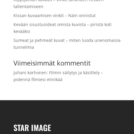
tallentamiseen
Kissan kuvaamisen vinkit – Näin onnistut
Kevään sisustusideat omista kuvista – piristä koti
kevääksi
Sumeat ja pehmeät kuvat – miten luoda unenomaisia
tunnelmia
Viimeisimmät kommentit
Juhani korhonen
:
Filmin säilytys ja käsittely –
pidennä filmiesi elinikää
STAR IMAGE