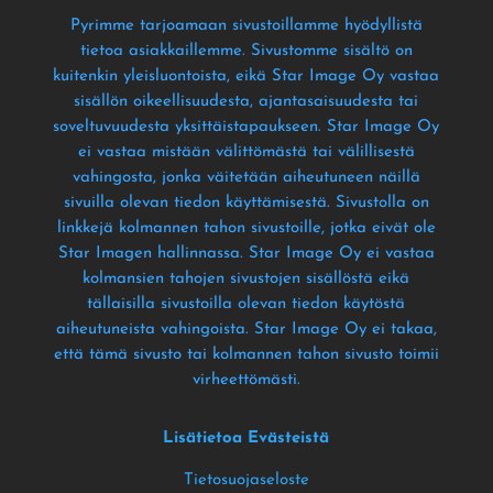
Pyrimme tarjoamaan sivustoillamme hyödyllistä
tietoa asiakkaillemme
. Sivustomme sisältö on
kuitenkin yleisluontoista
, eikä Star Image Oy vastaa
sisällön oikeellisuudesta
, ajantasaisuudesta tai
soveltuvuudesta yksittäistapaukseen
. Star Image Oy
ei vastaa mistään välittömästä tai välillisestä
vahingosta
, jonka väitetään aiheutuneen näillä
sivuilla olevan tiedon käyttämisestä
. Sivustolla on
linkkejä kolmannen tahon sivustoille
, jotka eivät ole
Star Imagen hallinnassa
. Star Image Oy ei vastaa
kolmansien tahojen sivustojen sisällöstä eikä
tällaisilla sivustoilla olevan tiedon käytöstä
aiheutuneista vahingoista
. Star Image Oy ei takaa
,
että tämä sivusto tai kolmannen tahon sivusto toimii
virheettömästi
.
Lisätietoa Evästeistä
Tietosuojaseloste