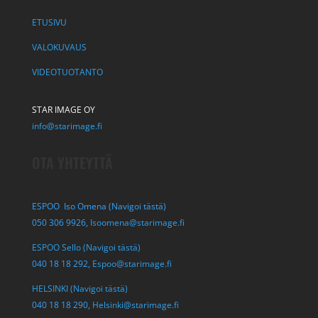
ETUSIVU
VALOKUVAUS
VIDEOTUOTANTO
STAR IMAGE OY
info@starimage.fi
OTA YHTEYTTÄ
ESPOO Iso Omena (Navigoi tästä)
050 306 9926,
Isoomena@starimage.fi
ESPOO Sello (Navigoi tästä)
040 18 18 292,
Espoo@starimage.fi
HELSINKI (Navigoi tästä)
040 18 18 290,
Helsinki@starimage.fi