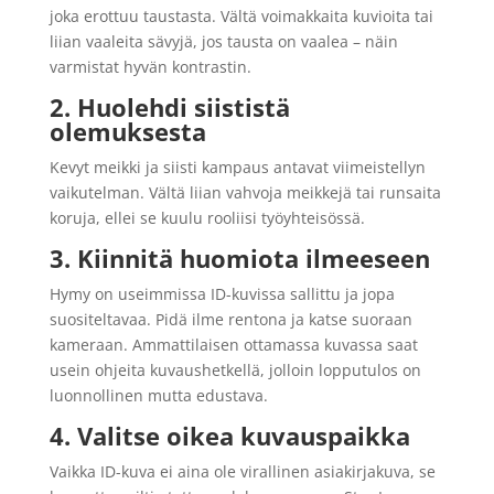
joka erottuu taustasta. Vältä voimakkaita kuvioita tai
liian vaaleita sävyjä, jos tausta on vaalea – näin
varmistat hyvän kontrastin.
2. Huolehdi siististä
olemuksesta
Kevyt meikki ja siisti kampaus antavat viimeistellyn
vaikutelman. Vältä liian vahvoja meikkejä tai runsaita
koruja, ellei se kuulu rooliisi työyhteisössä.
3. Kiinnitä huomiota ilmeeseen
Hymy on useimmissa ID-kuvissa sallittu ja jopa
suositeltavaa. Pidä ilme rentona ja katse suoraan
kameraan. Ammattilaisen ottamassa kuvassa saat
usein ohjeita kuvaushetkellä, jolloin lopputulos on
luonnollinen mutta edustava.
4. Valitse oikea kuvauspaikka
Vaikka ID-kuva ei aina ole virallinen asiakirjakuva, se