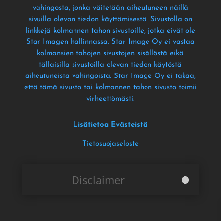
vahingosta
, jonka väitetään aiheutuneen näillä
sivuilla olevan tiedon käyttämisestä
. Sivustolla on
linkkejä kolmannen tahon sivustoille
, jotka eivät ole
Star Imagen hallinnassa
. Star Image Oy ei vastaa
kolmansien tahojen sivustojen sisällöstä eikä
tällaisilla sivustoilla olevan tiedon käytöstä
aiheutuneista vahingoista
. Star Image Oy ei takaa
,
että tämä sivusto tai kolmannen tahon sivusto toimii
virheettömästi
.
Lisätietoa Evästeistä
Tietosuojaseloste
Disclaimer