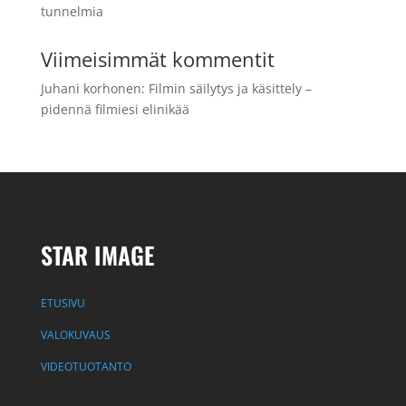
tunnelmia
Viimeisimmät kommentit
Juhani korhonen
:
Filmin säilytys ja käsittely –
pidennä filmiesi elinikää
STAR IMAGE
ETUSIVU
VALOKUVAUS
VIDEOTUOTANTO