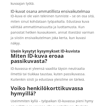
kuvaajan työtä.
ID-kuvat osana ammatillista ensivaikutelmaa
ID-kuva ei ole vain tekninen tunniste – se on osa sitä,
miten sinut kohdataan työpaikalla. Edustava kuva
välittää ammattimaisuutta ja luottamusta. Kun
panostat hetken kuvaukseen, annat itsestäsi varman
ja siistin ensivaikutelman joka kerta, kun kuvasi
näkyy.
Usein kysytyt kysymykset ID-kuvista
Miten ID-kuva eroaa
passikuvasta?
ID-kuvassa ei yleensä vaadita täysin neutraalia
ilmettä tai tiukkaa taustaa, kuten passikuvassa.
Kuitenkin siisti ja edustava yleisilme on tärkeä.
Voiko henkilökorttikuvassa
hymyillä?
Useimmiten kyllä – työpaikan ID-kuvassa pieni hymy