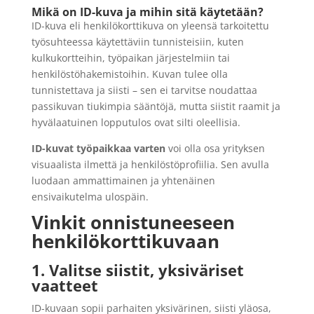
Mikä on ID-kuva ja mihin sitä käytetään?
ID-kuva eli henkilökorttikuva on yleensä tarkoitettu
työsuhteessa käytettäviin tunnisteisiin, kuten
kulkukortteihin, työpaikan järjestelmiin tai
henkilöstöhakemistoihin. Kuvan tulee olla
tunnistettava ja siisti – sen ei tarvitse noudattaa
passikuvan tiukimpia sääntöjä, mutta siistit raamit ja
hyvälaatuinen lopputulos ovat silti oleellisia.
ID-kuvat työpaikkaa varten
voi olla osa yrityksen
visuaalista ilmettä ja henkilöstöprofiilia. Sen avulla
luodaan ammattimainen ja yhtenäinen
ensivaikutelma ulospäin.
Vinkit onnistuneeseen
henkilökorttikuvaan
1. Valitse siistit, yksiväriset
vaatteet
ID-kuvaan sopii parhaiten yksivärinen, siisti yläosa,