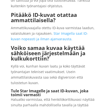
on sallittua ja voi jopa olla suositeltavaa. Tarkista
kuitenkin työnantajasi ohjeistus.
Pitääkö ID-kuvat otattaa
ammattilaisella?
Ammattikuvaajalla otettu ID-kuva varmistaa laadun,
valaistuksen ja rajauksen.
Star Imagella saat ID-
kuvan nopeasti ja ilman ajanvarausta.
Voiko samaa kuvaa käyttää
sähköiseen järjestelmään ja
kulkukorttiin?
Kyllä voi, kunhan kuvan laatu ja koko täyttävät
työnantajan tekniset vaatimukset. Usein
ammattilaiskuvasta saa sekä digiversion että
tulostetun kuvan.
Tule Star Imagelle ja saat ID-kuvan, joka
toimii varmasti
Haluatko varmistaa, että henkilökorttikuvasi näyttää
sinulta parhaalla mahdollisella tavalla ja täyttää