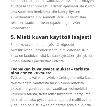
kannattaa silti otattaa valokuvaamossa. Star Imagen
studiossa saat nopeasti ja ilman ajanvarausta kuvan,
joka sopii niin henkilökorttiin kuin yrityksen
kuvastandardeihin. Ammattilaiskuva varmistaa
teknisen laadun, oikean rajauksen ja hyvän
valaistuksen.
5. Mieti kuvan käyttöä laajasti
Sama kuva voi toimia myös sähköpostin
profiilikuvana, intranetissä tai nimikylteissä. Kun
kuva on laadukas, sitä kehtaa käyttää eri yhteyksissä
ilman huolta epäedustavuudesta.
Työpaikan kuvausvaatimukset – tarkista
aina ennen kuvausta
Työnantajilla voi olla hyvinkin tarkkoja toiveita kuvan
taustaväristä, vaatteista tai kuvakoon mitoista.
Joissakin organisaatioissa vaaditaan esimerkiksi
valkoinen tausta, tietyt mittasuhteet tai tietty ilme.
Jos mahdollista, pyydä työnantajaltasi mallikuva tai
kirjallinen ohjeistus – se helpottaa sekä sinun että