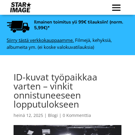
Ilmainen toimitus yli 99€ tilauksiin! (norm.
5,99€)*
Siirry tästä verkkokauppaamme.
Filmejä, kehyksiä,
albumeita ym. (ei koske valokuvatilauksia)
ID-kuvat työpaikkaa
varten – vinkit
onnistuneeseen
lopputulokseen
heinä 12, 2025
|
Blogi
|
0 Kommenttia
Agfaphoto Color 400 135,
7