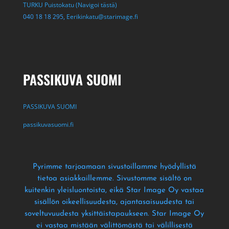
TURKU Puistokatu (Navigoi tästä)
040 18 18 295,
Eerikinkatu@starimage.fi
PASSIKUVA SUOMI
PASSIKUVA SUOMI
passikuvasuomi.fi
Pyrimme tarjoamaan sivustoillamme hyödyllistä
tietoa asiakkaillemme
. Sivustomme sisältö on
kuitenkin yleisluontoista
, eikä Star Image Oy vastaa
sisällön oikeellisuudesta
, ajantasaisuudesta tai
soveltuvuudesta yksittäistapaukseen
. Star Image Oy
ei vastaa mistään välittömästä tai välillisestä