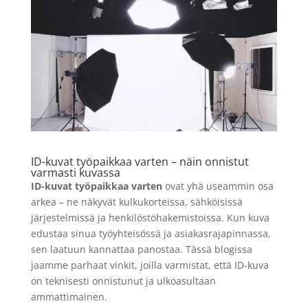
24 Kuvaa
11,90
€
+
LISÄÄ
LISÄÄ
ID-kuvat työpaikkaa varten – näin onnistut
varmasti kuvassa
ID-kuvat työpaikkaa varten
ovat yhä useammin osa
arkea – ne näkyvät kulkukorteissa, sähköisissä
järjestelmissä ja henkilöstöhakemistoissa. Kun kuva
edustaa sinua työyhteisössä ja asiakasrajapinnassa,
sen laatuun kannattaa panostaa. Tässä blogissa
jaamme parhaat vinkit, joilla varmistat, että ID-kuva
on teknisesti onnistunut ja ulkoasultaan
ammattimainen.