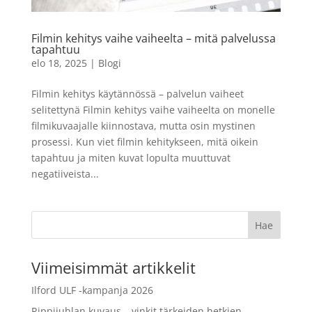
filmikamera, Ivory White
105,99
€
+
LISÄÄ
Filmin kehitys vaihe vaiheelta – mitä palvelussa
LISÄÄ
tapahtuu
elo 18, 2025
|
Blogi
Filmin kehitys käytännössä – palvelun vaiheet
selitettynä Filmin kehitys vaihe vaiheelta on monelle
filmikuvaajalle kiinnostava, mutta osin mystinen
prosessi. Kun viet filmin kehitykseen, mitä oikein
tapahtuu ja miten kuvat lopulta muuttuvat
negatiiveista...
Viimeisimmät artikkelit
Ilford ULF -kampanja 2026
Rippijuhlan kuvaus – vinkit tärkeiden hetkien