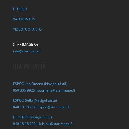
ETUSIVU
VALOKUVAUS
VIDEOTUOTANTO
STAR IMAGE OY
info@starimage.fi
OTA YHTEYTTÄ
ESPOO Iso Omena (Navigoi tästä)
050 306 9926,
Isoomena@starimage.fi
ESPOO Sello (Navigoi tästä)
040 18 18 292,
Espoo@starimage.fi
HELSINKI (Navigoi tästä)
040 18 18 290,
Helsinki@starimage.fi