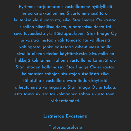
Pyrimme tarjoamaan sivustoillamme hyödyllistä
tietoa asiakkaillemme
. Sivustomme sisältö on
kuitenkin yleisluontoista
, eikä Star Image Oy vastaa
sisällön oikeellisuudesta
, ajantasaisuudesta tai
soveltuvuudesta yksittäistapaukseen
. Star Image Oy
ei vastaa mistään välittömästä tai välillisestä
vahingosta
, jonka väitetään aiheutuneen näillä
sivuilla olevan tiedon käyttämisestä
. Sivustolla on
linkkejä kolmannen tahon sivustoille
, jotka eivät ole
Star Imagen hallinnassa
. Star Image Oy ei vastaa
kolmansien tahojen sivustojen sisällöstä eikä
tällaisilla sivustoilla olevan tiedon käytöstä
aiheutuneista vahingoista
. Star Image Oy ei takaa
,
että tämä sivusto tai kolmannen tahon sivusto toimii
virheettömästi
.
Lisätietoa Evästeistä
Tietosuojaseloste