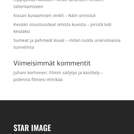
tallentamiseen
Kissan kuvaamisen vinkit – Näin onnistut
Kevään sisustusideat omista kuvista – piristä koti
kevääksi
Sumeat ja pehmeät kuvat – miten luoda unenomaisia
tunnelmia
Viimeisimmät kommentit
Juhani korhonen
:
Filmin säilytys ja käsittely –
pidennä filmiesi elinikää
STAR IMAGE