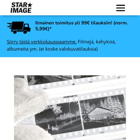
Ilmainen toimitus yli 99€ tilauksiin! (norm.
5,99€)*
Siirry tästä verkkokauppaamme.
Filmejä, kehyksiä,
albumeita ym. (ei koske valokuvatilauksia)
Kodak Snapic A1
-