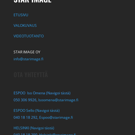
ETUSIVU
VALOKUVAUS
VIDEOTUOTANTO
STAR IMAGE OY
info@starimage.fi
OTA YHTEYTTÄ
ESPOO Iso Omena (Navigoi tästä)
050 306 9926,
Isoomena@starimage.fi
ESPOO Sello (Navigoi tästä)
040 18 18 292,
Espoo@starimage.fi
HELSINKI (Navigoi tästä)
040 18 18 290,
Helsinki@starimage.fi