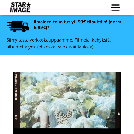
Ilmainen toimitus yli 99€ tilauksiin! (norm.
5,99€)*
Siirry tästä verkkokauppaamme.
Filmejä, kehyksiä,
albumeita ym. (ei koske valokuvatilauksia)
Ilford Ortho Plus 80 135,