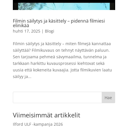
36 kuvaa
11,90
€
LISÄÄ
+
LISÄÄ
Filmin säilytys ja käsittely – pidennä filmiesi
elinikää
huhti 17, 2025
|
Blogi
Filmin säilytys ja käsittely – miten filmejä kannattaa
säilyttää? Filmikuvaus on tehnyt näyttävän paluun.
Sen tarjoama pehmeä sävymaailma, tunnelma ja
tarkkaan harkittu kuvausprosessi kiehtovat sekä
uusia että kokeneita kuvaajia. Jotta filmikuvien laatu
säilyy ja...
Viimeisimmät artikkelit
Ilford ULF -kampanja 2026