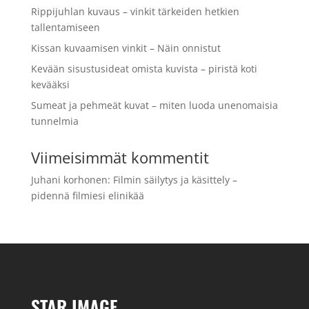
Rippijuhlan kuvaus – vinkit tärkeiden hetkien
tallentamiseen
Kissan kuvaamisen vinkit – Näin onnistut
Kevään sisustusideat omista kuvista – piristä koti
kevääksi
Sumeat ja pehmeät kuvat – miten luoda unenomaisia
tunnelmia
Viimeisimmät kommentit
Juhani korhonen
:
Filmin säilytys ja käsittely –
pidennä filmiesi elinikää
STAR IMAGE