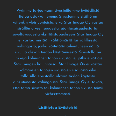
Pyrimme tarjoamaan sivustoillamme hyödyllistä
tietoa asiakkaillemme
. Sivustomme sisältö on
kuitenkin yleisluontoista
, eikä Star Image Oy vastaa
sisällön oikeellisuudesta
, ajantasaisuudesta tai
soveltuvuudesta yksittäistapaukseen
. Star Image Oy
ei vastaa mistään välittömästä tai välillisestä
vahingosta
, jonka väitetään aiheutuneen näillä
sivuilla olevan tiedon käyttämisestä
. Sivustolla on
linkkejä kolmannen tahon sivustoille
, jotka eivät ole
Star Imagen hallinnassa
. Star Image Oy ei vastaa
kolmansien tahojen sivustojen sisällöstä eikä
tällaisilla sivustoilla olevan tiedon käytöstä
aiheutuneista vahingoista
. Star Image Oy ei takaa
,
että tämä sivusto tai kolmannen tahon sivusto toimii
virheettömästi
.
Lisätietoa Evästeistä