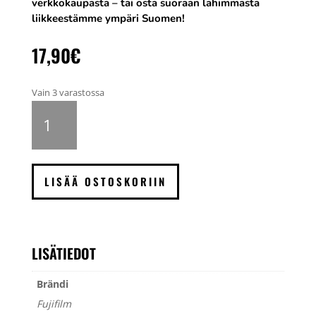
verkkokaupasta – tai osta suoraan lähimmästä
liikkeestämme ympäri Suomen!
17,90
€
Vain 3 varastossa
Fujifilm
Instax
Mini
12
kameralaukku,
LISÄÄ OSTOSKORIIN
vaaleanpunainen
määrä
LISÄTIEDOT
Brändi
Fujifilm