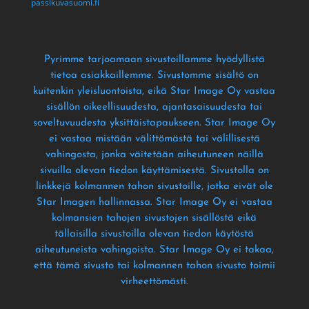
passikuvasuomi.fi
Pyrimme tarjoamaan sivustoillamme hyödyllistä
tietoa asiakkaillemme
. Sivustomme sisältö on
kuitenkin yleisluontoista
, eikä Star Image Oy vastaa
sisällön oikeellisuudesta
, ajantasaisuudesta tai
soveltuvuudesta yksittäistapaukseen
. Star Image Oy
ei vastaa mistään välittömästä tai välillisestä
vahingosta
, jonka väitetään aiheutuneen näillä
sivuilla olevan tiedon käyttämisestä
. Sivustolla on
linkkejä kolmannen tahon sivustoille
, jotka eivät ole
Star Imagen hallinnassa
. Star Image Oy ei vastaa
kolmansien tahojen sivustojen sisällöstä eikä
tällaisilla sivustoilla olevan tiedon käytöstä
aiheutuneista vahingoista
. Star Image Oy ei takaa
,
että tämä sivusto tai kolmannen tahon sivusto toimii
virheettömästi
.