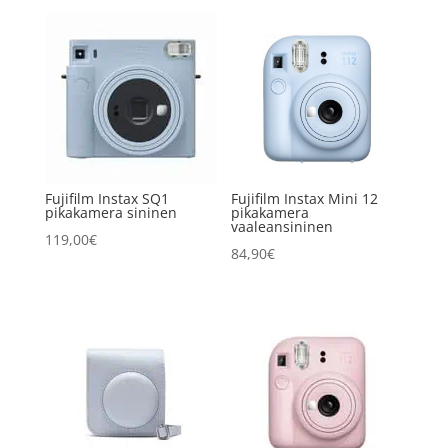
oli:
on:
189,90€.
179,90€.
Fujifilm Instax SQ1
Fujifilm Instax Mini 12
pikakamera sininen
pikakamera
vaaleansininen
119,00
€
84,90
€