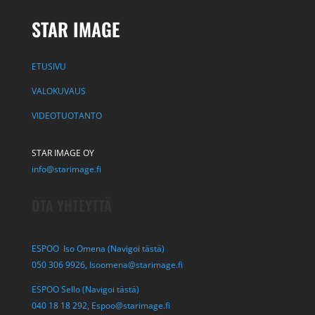
STAR IMAGE
ETUSIVU
VALOKUVAUS
VIDEOTUOTANTO
STAR IMAGE OY
info@starimage.fi
OTA YHTEYTTÄ
ESPOO Iso Omena (Navigoi tästä)
050 306 9926,
Isoomena@starimage.fi
ESPOO Sello (Navigoi tästä)
040 18 18 292,
Espoo@starimage.fi