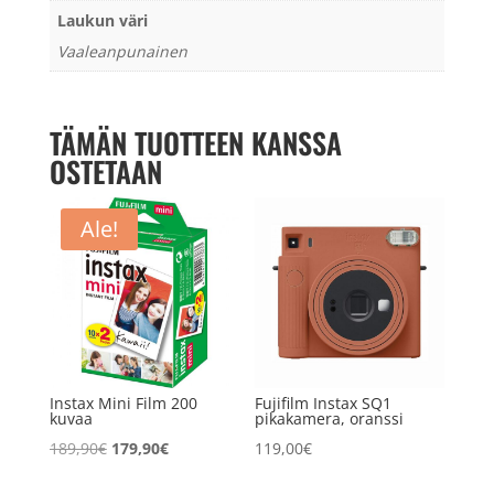
Laukun väri
Vaaleanpunainen
TÄMÄN TUOTTEEN KANSSA
OSTETAAN
Ale!
Instax Mini Film 200
Fujifilm Instax SQ1
kuvaa
pikakamera, oranssi
Alkuperäinen
Nykyinen
189,90
€
179,90
€
119,00
€
hinta
hinta