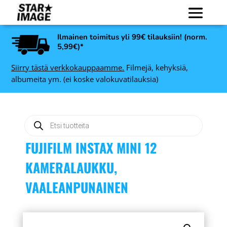
Ilmainen toimitus yli 99€ tilauksiin! (norm.
5,99€)*
Siirry tästä verkkokauppaamme.
Filmejä, kehyksiä,
albumeita ym. (ei koske valokuvatilauksia)
Products
search
FUJIFILM INSTAX MINI 12
KAMERALAUKKU,
VAALEANPUNAINEN
ADOX Scala
-
mustavalkofilmin