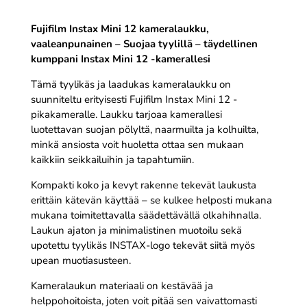
Fujifilm Instax Mini 12 kameralaukku,
vaaleanpunainen – Suojaa tyylillä – täydellinen
kumppani Instax Mini 12 -kamerallesi
Tämä tyylikäs ja laadukas kameralaukku on
suunniteltu erityisesti Fujifilm Instax Mini 12 -
pikakameralle. Laukku tarjoaa kamerallesi
luotettavan suojan pölyltä, naarmuilta ja kolhuilta,
minkä ansiosta voit huoletta ottaa sen mukaan
kaikkiin seikkailuihin ja tapahtumiin.
Kompakti koko ja kevyt rakenne tekevät laukusta
erittäin kätevän käyttää – se kulkee helposti mukana
mukana toimitettavalla säädettävällä olkahihnalla.
Laukun ajaton ja minimalistinen muotoilu sekä
upotettu tyylikäs INSTAX-logo tekevät siitä myös
upean muotiasusteen.
Kameralaukun materiaali on kestävää ja
helppohoitoista, joten voit pitää sen vaivattomasti