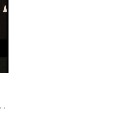
ama
.