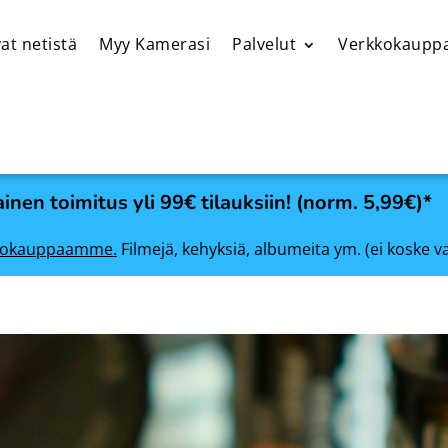
at netistä
Myy Kamerasi
Palvelut
Verkkokaupp
inen toimitus yli 99€ tilauksiin! (norm. 5,99€)*
rkkokauppaamme.
Filmejä, kehyksiä, albumeita ym. (ei koske v