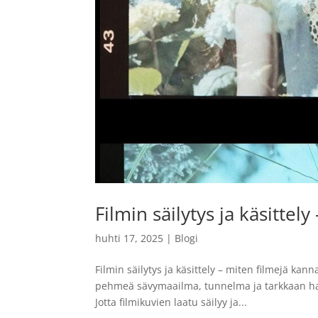
Filmin säilytys ja käsittely
huhti 17, 2025
|
Blogi
Filmin säilytys ja käsittely – miten filmejä ka
pehmeä sävymaailma, tunnelma ja tarkkaan hark
Jotta filmikuvien laatu säilyy ja...