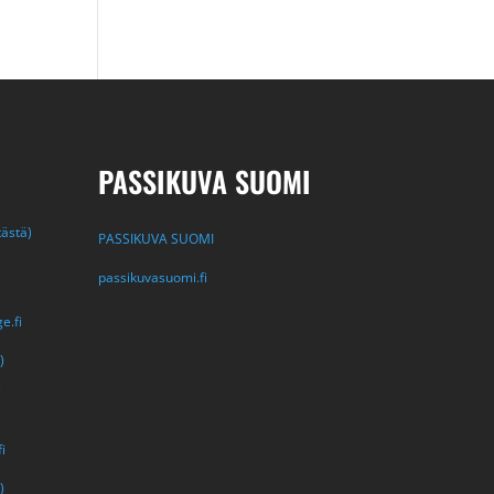
PASSIKUVA SUOMI
tästä)
PASSIKUVA SUOMI
passikuvasuomi.fi
e.fi
)
i
i
)