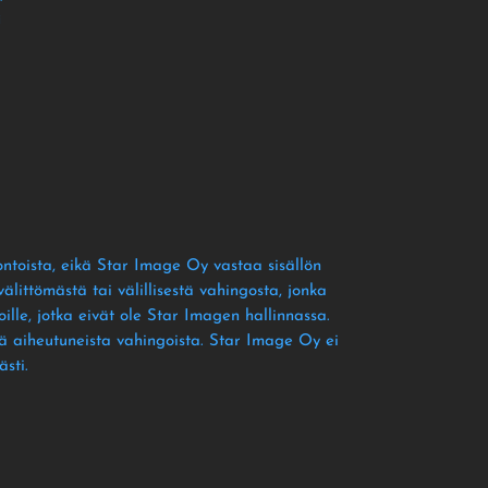
i
ontoista
, eikä Star Image Oy vastaa sisällön
littömästä tai välillisestä vahingosta
, jonka
ille
, jotka eivät ole Star Imagen hallinnassa
.
tä aiheutuneista vahingoista
. Star Image Oy ei
ästi
.