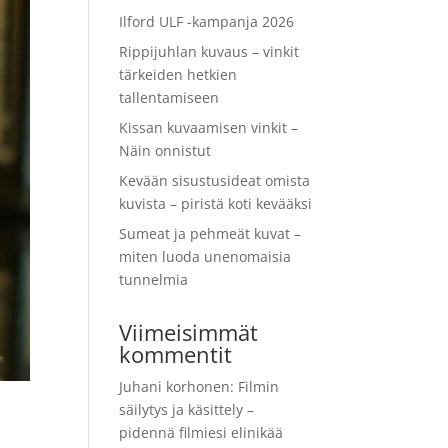
Ilford ULF -kampanja 2026
Rippijuhlan kuvaus – vinkit
tärkeiden hetkien
tallentamiseen
Kissan kuvaamisen vinkit –
Näin onnistut
Kevään sisustusideat omista
kuvista – piristä koti kevääksi
Sumeat ja pehmeät kuvat –
miten luoda unenomaisia
tunnelmia
Viimeisimmät
kommentit
Juhani korhonen
:
Filmin
säilytys ja käsittely –
pidennä filmiesi elinikää