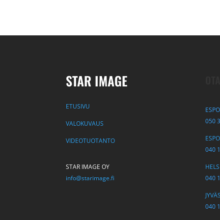
STAR IMAGE
OTA
ETUSIVU
ESPO
050 
VALOKUVAUS
ESPOO
VIDEOTUOTANTO
040 
STAR IMAGE OY
HELSI
info@starimage.fi
040 
JYVÄS
040 