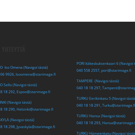
 YHTEYTTÄ
PORI Itäkeskuksenkaari 6 (Navigoi 
O Iso Omena (Navigoi tästä)
040 558 2557,
pori@starimage.fi
306 9926,
Isoomena@starimage.fi
TAMPERE (Navigoi tästä)
 Sello (Navigoi tästä)
040 18 18 297,
Tampere@starimag
18 18 292,
Espoo@starimage.fi
TURKU Eerikinkatu 5 (Navigoi tästä
NKI (Navigoi tästä)
040 18 18 291,
Turku@starimage.f
18 18 290,
Helsinki@starimage.fi
TURKU Hansa (Navigoi tästä)
KYLÄ (Navigoi tästä)
040 18 18 293,
Hansa@starimage.f
18 18 298,
Jyvaskyla@starimage.fi
TURKU Hämeenkatu (Navigoi tästä