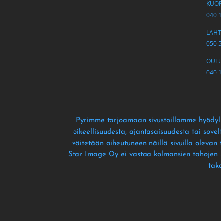
KUOPI
040 
LAHTI
050 
OULU 
040 
Pyrimme tarjoamaan sivustoillamme hyödyll
oikeellisuudesta
, ajantasaisuudesta tai sove
väitetään aiheutuneen näillä sivuilla olevan
Star Image Oy ei vastaa kolmansien tahojen siv
tak