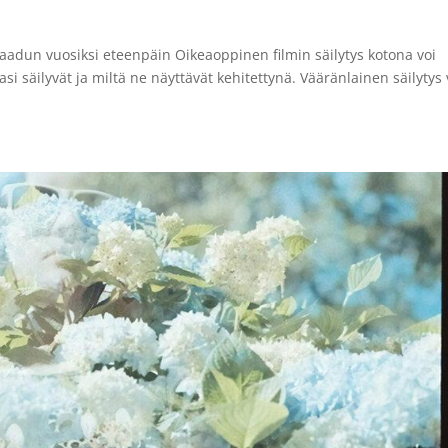
 laadun vuosiksi eteenpäin Oikeaoppinen filmin säilytys kotona voi
asi säilyvät ja miltä ne näyttävät kehitettynä. Vääränlainen säilytys 