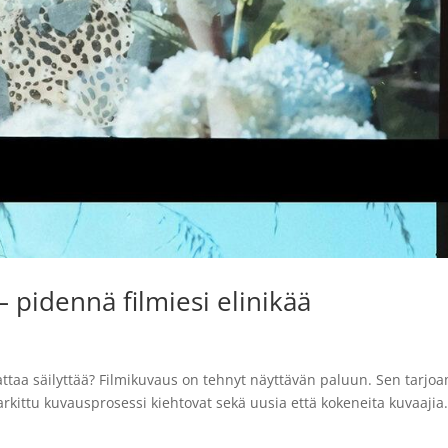
 – pidennä filmiesi elinikää
nnattaa säilyttää? Filmikuvaus on tehnyt näyttävän paluun. Sen tarjo
ittu kuvausprosessi kiehtovat sekä uusia että kokeneita kuvaajia