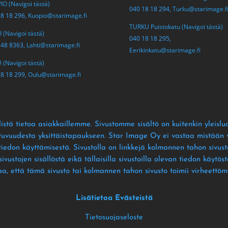
O (Navigoi tästä)
040 18 18 294,
Turku@starimage.f
18 18 296,
Kuopio@starimage.fi
TURKU Puistokatu (Navigoi tästä)
 (Navigoi tästä)
040 18 18 295,
548 8363,
Lahti@starimage.fi
Eerikinkatu@starimage.fi
(Navigoi tästä)
18 18 299,
Oulu@starimage.fi
istä tietoa asiakkaillemme
. Sivustomme sisältö on kuitenkin yleislu
ltuvuudesta yksittäistapaukseen
. Star Image Oy ei vastaa mistään vä
 tiedon käyttämisestä
. Sivustolla on linkkejä kolmannen tahon sivusto
ustojen sisällöstä eikä tällaisilla sivustoilla olevan tiedon käytös
aa
, että tämä sivusto tai kolmannen tahon sivusto toimii virheettöm
Lisätietoa Evästeistä
Tietosuojaseloste