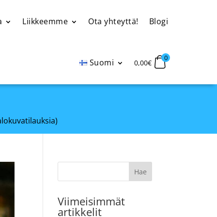
a
Liikkeemme
Ota yhteyttä!
Blogi
0
Suomi
0,00
€
alokuvatilauksia)
Viimeisimmät
artikkelit