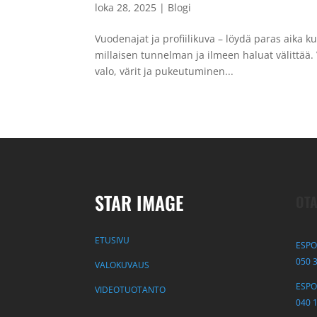
loka 28, 2025
|
Blogi
Vuodenajat ja profiilikuva – löydä paras aika k
millaisen tunnelman ja ilmeen haluat välittää.
valo, värit ja pukeutuminen...
STAR IMAGE
OTA
ETUSIVU
ESPO
050 
VALOKUVAUS
ESPOO
VIDEOTUOTANTO
040 