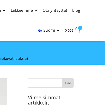
a
Liikkeemme
Ota yhteyttä!
Blogi
0
Suomi
0,00
€
alokuvatilauksia)
Viimeisimmät
artikkelit