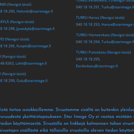
TURKU Eerikinkatu 5 (Navigoi tästä
NKI (Navigoi tästä)
040 18 18 291,
Turku@starimage.f
18 18 290,
Helsinki@starimage.fi
TURKU Hansa (Navigoi tästä)
KYLÄ (Navigoi tästä)
040 18 18 293,
Hansa@starimage.f
18 18 298,
Jyvaskyla@starimage.fi
TURKU Hämeenkatu (Navigoi tästä
O (Navigoi tästä)
040 18 18 294,
Turku@starimage.f
18 18 296,
Kuopio@starimage.fi
TURKU Puistokatu (Navigoi tästä)
 (Navigoi tästä)
040 18 18 295,
548 8363,
Lahti@starimage.fi
Eerikinkatu@starimage.fi
(Navigoi tästä)
18 18 299,
Oulu@starimage.fi
istä tietoa asiakkaillemme
. Sivustomme sisältö on kuitenkin yleislu
ltuvuudesta yksittäistapaukseen
. Star Image Oy ei vastaa mistään vä
 tiedon käyttämisestä
. Sivustolla on linkkejä kolmannen tahon sivusto
ustojen sisällöstä eikä tällaisilla sivustoilla olevan tiedon käytös