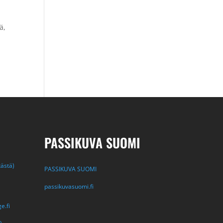
ä,
:
PASSIKUVA SUOMI
tästä)
PASSIKUVA SUOMI
passikuvasuomi.fi
e.fi