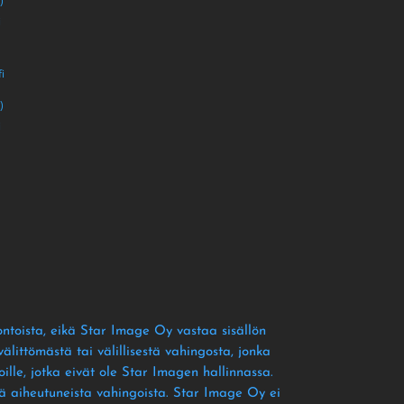
)
i
i
)
i
ontoista
, eikä Star Image Oy vastaa sisällön
littömästä tai välillisestä vahingosta
, jonka
ille
, jotka eivät ole Star Imagen hallinnassa
.
tä aiheutuneista vahingoista
. Star Image Oy ei