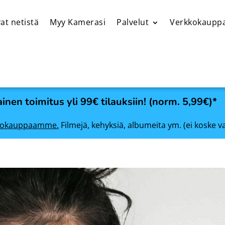
at netistä
Myy Kamerasi
Palvelut
Verkkokaupp
inen toimitus yli 99€ tilauksiin! (norm. 5,99€)*
rkkokauppaamme.
Filmejä, kehyksiä, albumeita ym. (ei koske v