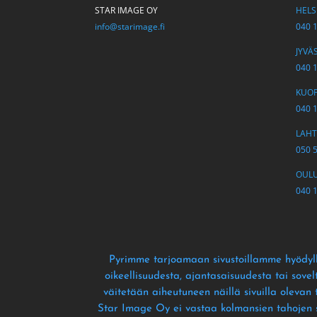
STAR IMAGE OY
HELSI
info@starimage.fi
040 
JYVÄS
040 
KUOPI
040 
LAHTI
050 
OULU 
040 
Pyrimme tarjoamaan sivustoillamme hyödyll
oikeellisuudesta
, ajantasaisuudesta tai sove
väitetään aiheutuneen näillä sivuilla olevan
Star Image Oy ei vastaa kolmansien tahojen siv