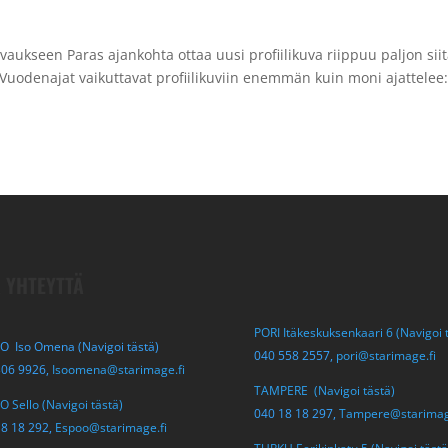
uvaukseen Paras ajankohta ottaa uusi profiilikuva riippuu paljon siit
 Vuodenajat vaikuttavat profiilikuviin enemmän kuin moni ajattelee
 YHTEYTTÄ
PORI Itäkeskuksenkaari 6 (Navigoi 
O Iso Omena (Navigoi tästä)
040 558 2557,
pori@starimage.fi
306 9926,
Isoomena@starimage.fi
TAMPERE (Navigoi tästä)
 Sello (Navigoi tästä)
040 18 18 297,
Tampere@starimag
18 18 292,
Espoo@starimage.fi