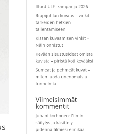
Ilford ULF -kampanja 2026
Rippijuhlan kuvaus – vinkit
tärkeiden hetkien
tallentamiseen
Kissan kuvaamisen vinkit –
Näin onnistut
Kevään sisustusideat omista
kuvista – piristä koti kevääksi
Sumeat ja pehmeät kuvat –
miten luoda unenomaisia
tunnelmia
Viimeisimmät
kommentit
Juhani korhonen
:
Filmin
säilytys ja käsittely –
us
pidennä filmiesi elinikää