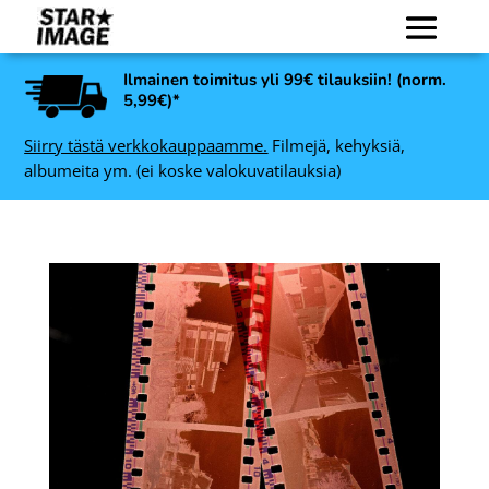
Ilmainen toimitus yli 99€ tilauksiin! (norm.
5,99€)*
Siirry tästä verkkokauppaamme.
Filmejä, kehyksiä,
albumeita ym. (ei koske valokuvatilauksia)
as
Ultrafine Xtreme UXF 400
rja
mustavalkofilmi 135, 36