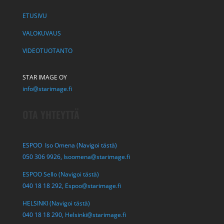
ETUSIVU
VALOKUVAUS
VIDEOTUOTANTO
STAR IMAGE OY
info@starimage.fi
OTA YHTEYTTÄ
ESPOO Iso Omena (Navigoi tästä)
050 306 9926,
Isoomena@starimage.fi
ESPOO Sello (Navigoi tästä)
040 18 18 292,
Espoo@starimage.fi
HELSINKI (Navigoi tästä)
040 18 18 290,
Helsinki@starimage.fi