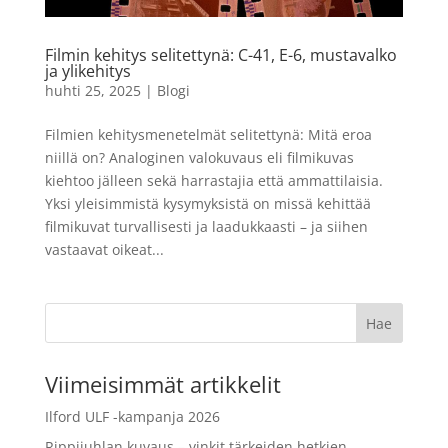
kuvaa
11,90
€
Filmin kehitys selitettynä: C-41, E-6, mustavalko
LISÄÄ
+
LISÄÄ
ja ylikehitys
huhti 25, 2025
|
Blogi
Filmien kehitysmenetelmät selitettynä: Mitä eroa
niillä on? Analoginen valokuvaus eli filmikuvas
kiehtoo jälleen sekä harrastajia että ammattilaisia.
Yksi yleisimmistä kysymyksistä on missä kehittää
filmikuvat turvallisesti ja laadukkaasti – ja siihen
vastaavat oikeat...
Viimeisimmät artikkelit
Ilford ULF -kampanja 2026
Rippijuhlan kuvaus – vinkit tärkeiden hetkien