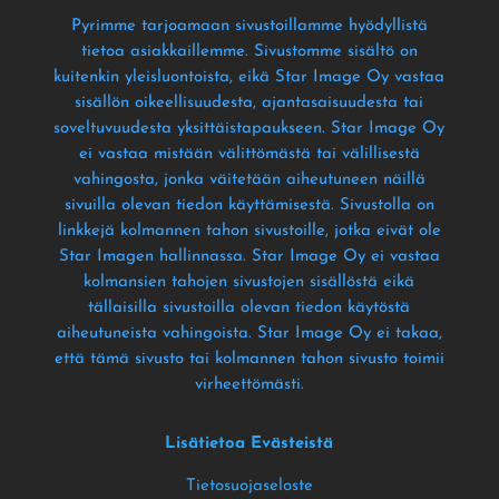
Pyrimme tarjoamaan sivustoillamme hyödyllistä
tietoa asiakkaillemme
. Sivustomme sisältö on
kuitenkin yleisluontoista
, eikä Star Image Oy vastaa
sisällön oikeellisuudesta
, ajantasaisuudesta tai
soveltuvuudesta yksittäistapaukseen
. Star Image Oy
ei vastaa mistään välittömästä tai välillisestä
vahingosta
, jonka väitetään aiheutuneen näillä
sivuilla olevan tiedon käyttämisestä
. Sivustolla on
linkkejä kolmannen tahon sivustoille
, jotka eivät ole
Star Imagen hallinnassa
. Star Image Oy ei vastaa
kolmansien tahojen sivustojen sisällöstä eikä
tällaisilla sivustoilla olevan tiedon käytöstä
aiheutuneista vahingoista
. Star Image Oy ei takaa
,
että tämä sivusto tai kolmannen tahon sivusto toimii
virheettömästi
.
Lisätietoa Evästeistä
Tietosuojaseloste