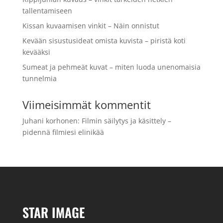
tallentamiseen
Kissan kuvaamisen vinkit – Näin onnistut
Kevään sisustusideat omista kuvista – piristä koti
kevääksi
Sumeat ja pehmeät kuvat – miten luoda unenomaisia
tunnelmia
Viimeisimmät kommentit
Juhani korhonen
:
Filmin säilytys ja käsittely –
pidennä filmiesi elinikää
STAR IMAGE