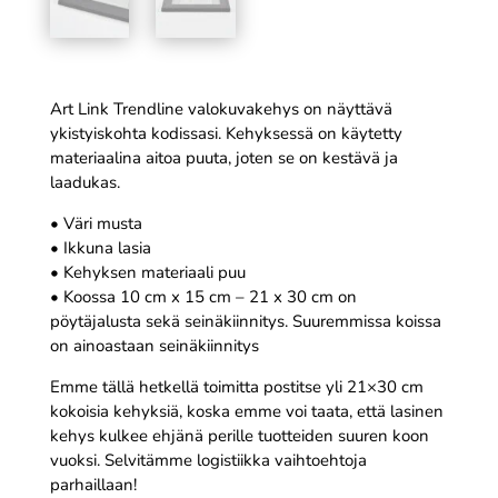
Art Link Trendline valokuvakehys on näyttävä
ykistyiskohta kodissasi. Kehyksessä on käytetty
materiaalina aitoa puuta, joten se on kestävä ja
laadukas.
• Väri musta
• Ikkuna lasia
• Kehyksen materiaali puu
• Koossa 10 cm x 15 cm – 21 x 30 cm on
pöytäjalusta sekä seinäkiinnitys. Suuremmissa koissa
on ainoastaan seinäkiinnitys
Emme tällä hetkellä toimitta postitse yli 21×30 cm
kokoisia kehyksiä, koska emme voi taata, että lasinen
kehys kulkee ehjänä perille tuotteiden suuren koon
vuoksi. Selvitämme logistiikka vaihtoehtoja
parhaillaan!