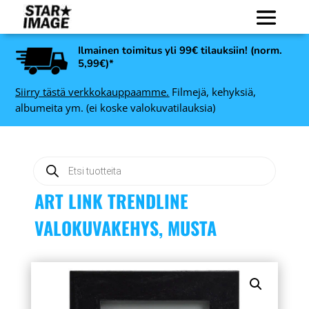
Ilmainen toimitus yli 99€ tilauksiin! (norm.
5,99€)*
Siirry tästä verkkokauppaamme.
Filmejä, kehyksiä,
albumeita ym. (ei koske valokuvatilauksia)
Products
search
ART LINK TRENDLINE
VALOKUVAKEHYS, MUSTA
Art Link Decoline
valokuvakehys, musta -