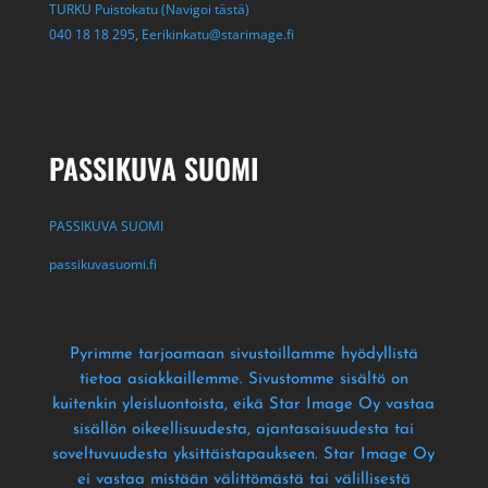
TURKU Puistokatu (Navigoi tästä)
040 18 18 295,
Eerikinkatu@starimage.fi
PASSIKUVA SUOMI
PASSIKUVA SUOMI
passikuvasuomi.fi
Pyrimme tarjoamaan sivustoillamme hyödyllistä
tietoa asiakkaillemme
. Sivustomme sisältö on
kuitenkin yleisluontoista
, eikä Star Image Oy vastaa
sisällön oikeellisuudesta
, ajantasaisuudesta tai
soveltuvuudesta yksittäistapaukseen
. Star Image Oy
ei vastaa mistään välittömästä tai välillisestä