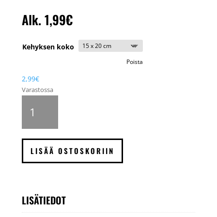
Alk.
1,99
€
Kehyksen koko
Poista
2,99
€
Varastossa
Art
Link
Trendline
valokuvakehys,
Musta
LISÄÄ OSTOSKORIIN
määrä
LISÄTIEDOT